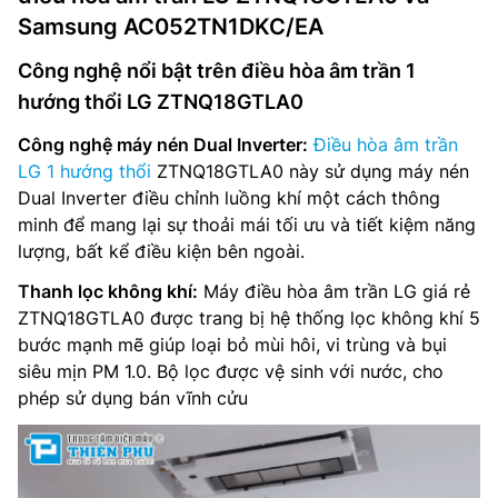
Samsung AC052TN1DKC/EA
Công nghệ nổi bật trên điều hòa âm trần 1
hướng thổi LG ZTNQ18GTLA0
Công nghệ máy nén Dual Inverter:
Điều hòa âm trần
LG 1 hướng thổi
ZTNQ18GTLA0 này sử dụng máy nén
Dual Inverter điều chỉnh luồng khí một cách thông
minh để mang lại sự thoải mái tối ưu và tiết kiệm năng
lượng, bất kể điều kiện bên ngoài.
Thanh lọc không khí:
Máy điều hòa âm trần LG giá rẻ
ZTNQ18GTLA0 được trang bị hệ thống lọc không khí 5
bước mạnh mẽ giúp loại bỏ mùi hôi, vi trùng và bụi
siêu mịn PM 1.0. Bộ lọc được vệ sinh với nước, cho
phép sử dụng bán vĩnh cửu