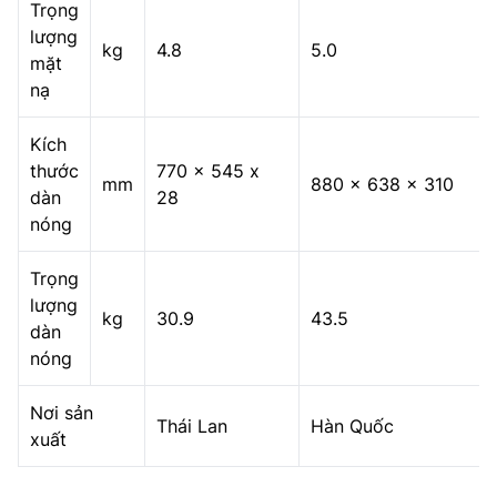
Trọng
lượng
kg
4.8
5.0
mặt
nạ
Kích
thước
770 x 545 x
mm
880 x 638 x 310
dàn
28
nóng
Trọng
lượng
kg
30.9
43.5
dàn
nóng
Nơi sản
Thái Lan
Hàn Quốc
xuất