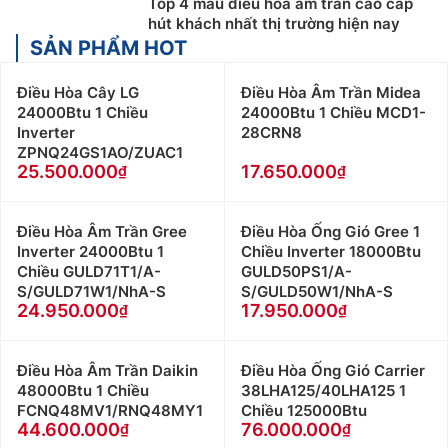
Top 4 mẫu điều hòa âm trần cao cấp
hút khách nhất thị trường hiện nay
SẢN PHẨM HOT
Điều Hòa Cây LG
Điều Hòa Âm Trần Midea
24000Btu 1 Chiều
24000Btu 1 Chiều MCD1-
Inverter
28CRN8
ZPNQ24GS1AO/ZUAC1
25.500.000
17.650.000
Điều Hòa Âm Trần Gree
Điều Hòa Ống Gió Gree 1
Inverter 24000Btu 1
Chiều Inverter 18000Btu
Chiều GULD71T1/A-
GULD50PS1/A-
S/GULD71W1/NhA-S
S/GULD50W1/NhA-S
24.950.000
17.950.000
Điều Hòa Âm Trần Daikin
Điều Hòa Ống Gió Carrier
48000Btu 1 Chiều
38LHA125/40LHA125 1
FCNQ48MV1/RNQ48MY1
Chiều 125000Btu
44.600.000
76.000.000