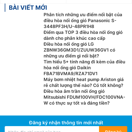
BÀI VIẾT MỚI
Phân tích những ưu điểm nổi bật của
điều hòa nối ống gió Panasonic S-
3448PF3H/U-48PR1H8
Điểm qua TOP 3 điều hòa nối ống gió
dành cho phân khúc cao cấp
Điều hòa nối ống gió LG
ZBNW36GM3D1/ZUUW36GV1 có
những ưu điểm gì nổi bật?
Tìm hiểu 5+ tính năng đi kèm của điều
hòa nối ống gió Daikin
FBA71BVMA9/RZA71DV1
Máy bơm nhiệt heat pump Ariston giá
rẻ chất lượng thế nào? Có tốt không?
Điều hòa âm trần nối ống gió
Mitsubishi FDUM100VH/FDC100VNA-
W có thực sự tốt và đáng tiền?
Đăng ký nhận thông tin mới nhất
Đăng ký