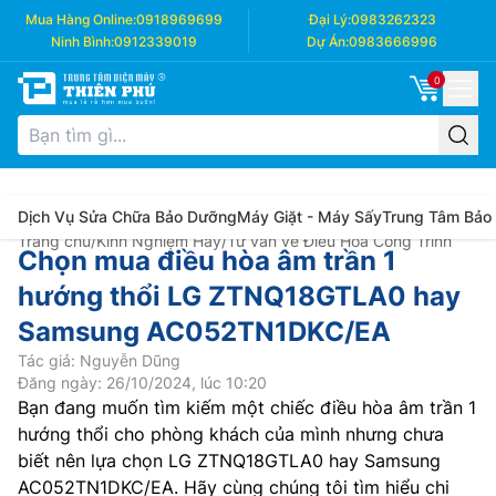
Mua Hàng Online:
0918969699
Đại Lý:
0983262323
Ninh Bình:
0912339019
Dự Án:
0983666996
0
Dịch Vụ Sửa Chữa Bảo Dưỡng
Máy Giặt - Máy Sấy
Trung Tâm Bảo
Trang chủ
/
Kinh Nghiệm Hay
/
Tư vấn về Điều Hòa Công Trình
Chọn mua điều hòa âm trần 1
hướng thổi LG ZTNQ18GTLA0 hay
Samsung AC052TN1DKC/EA
Tác giả: Nguyễn Dũng
Đăng ngày: 26/10/2024, lúc 10:20
Bạn đang muốn tìm kiếm một chiếc điều hòa âm trần 1
hướng thổi cho phòng khách của mình nhưng chưa
biết nên lựa chọn LG ZTNQ18GTLA0 hay Samsung
AC052TN1DKC/EA. Hãy cùng chúng tôi tìm hiểu chi