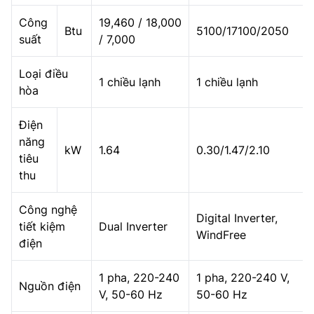
Công
19,460 / 18,000
Btu
5100/17100/2050
suất
/ 7,000
Loại điều
1 chiều lạnh
1 chiều lạnh
hòa
Điện
năng
kW
1.64
0.30/1.47/2.10
tiêu
thu
Công nghệ
Digital Inverter,
tiết kiệm
Dual Inverter
WindFree
điện
1 pha, 220-240
1 pha, 220-240 V,
Nguồn điện
V, 50-60 Hz
50-60 Hz