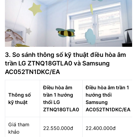
3. So sánh thông số kỹ thuật điều hòa âm
trần LG ZTNQ18GTLA0 và Samsung
AC052TN1DKC/EA
Điều hòa âm
Điều hòa âm trần 1
Thông số
trần 1 hướng
hướng thổi
kỹ thuật
thổi LG
Samsung
ZTNQ18GTLA0
AC052TN1DKC/EA
Giá tham
22.550.000đ
22.400.000đ
khảo