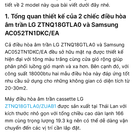
tiết về 2 model này qua bài viết dưới đây nhé.
1. Tổng quan thiết kế của 2 chiếc điều hòa
âm trần LG ZTNQ18GTLA0 và Samsung
AC052TN1DKC/EA
Cả điều hòa âm trần LG ZTNQ18GTLA0 và Samsung
AC052TN1DKC/EA đều sở hữu mặt nạ được thiết kế
hiện đại với tông màu trắng cùng cửa gió rộng giúp
phân phối luồng gió mạnh và xa hơn. Bên cạnh đó, với
công suất 18000btu hai mẫu điều hòa này đáp ứng tốt
nhu cầu sử dụng cho những không gian có diện tích từ
20-30m2.
Máy điều hòa âm trần cassette LG
ZTNQ18GTLA0/ZUAB1
được sản xuất tại Thái Lan với
kích thước nhỏ gọn với tổng chiều cao dàn lạnh 166
mm cùng trọng lượng 19.3 kg nên có thể dễ dàng vận
chuyển đến các vị trí cần lắp đặt.