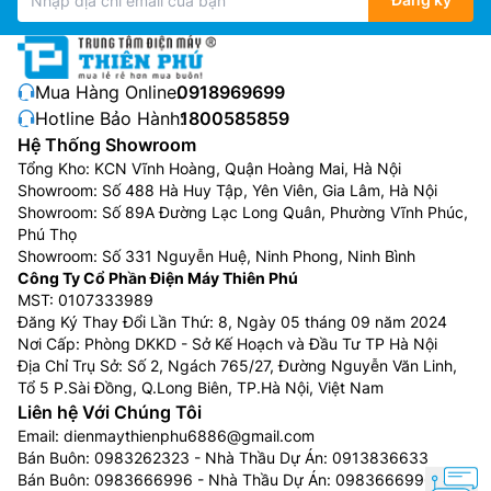
Mua Hàng Online:
0918969699
Hotline Bảo Hành:
1800585859
Hệ Thống Showroom
Tổng Kho: KCN Vĩnh Hoàng, Quận Hoàng Mai, Hà Nội
Showroom: Số 488 Hà Huy Tập, Yên Viên, Gia Lâm, Hà Nội
Showroom: Số 89A Đường Lạc Long Quân, Phường Vĩnh Phúc,
Phú Thọ
Showroom: Số 331 Nguyễn Huệ, Ninh Phong, Ninh Bình
Công Ty Cổ Phần Điện Máy Thiên Phú
MST: 0107333989
Đăng Ký Thay Đổi Lần Thứ: 8, Ngày 05 tháng 09 năm 2024
Nơi Cấp: Phòng DKKD - Sở Kế Hoạch và Đầu Tư TP Hà Nội
Địa Chỉ Trụ Sở: Số 2, Ngách 765/27, Đường Nguyễn Văn Linh,
Tổ 5 P.Sài Đồng, Q.Long Biên, TP.Hà Nội, Việt Nam
Liên hệ Với Chúng Tôi
Email:
dienmaythienphu6886@gmail.com
Bán Buôn:
0983262323
- Nhà Thầu Dự Án:
0913836633
Bán Buôn:
0983666996
- Nhà Thầu Dự Án:
0983666996