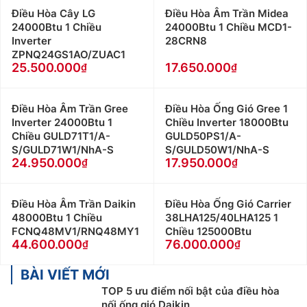
Điều Hòa Cây LG
Điều Hòa Âm Trần Midea
24000Btu 1 Chiều
24000Btu 1 Chiều MCD1-
Inverter
28CRN8
ZPNQ24GS1AO/ZUAC1
25.500.000
17.650.000
Điều Hòa Âm Trần Gree
Điều Hòa Ống Gió Gree 1
Inverter 24000Btu 1
Chiều Inverter 18000Btu
Chiều GULD71T1/A-
GULD50PS1/A-
S/GULD71W1/NhA-S
S/GULD50W1/NhA-S
24.950.000
17.950.000
Điều Hòa Âm Trần Daikin
Điều Hòa Ống Gió Carrier
48000Btu 1 Chiều
38LHA125/40LHA125 1
FCNQ48MV1/RNQ48MY1
Chiều 125000Btu
44.600.000
76.000.000
BÀI VIẾT MỚI
TOP 5 ưu điểm nối bật của điều hòa
nối ống gió Daikin