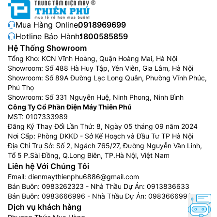
Mua Hàng Online:
0918969699
Hotline Bảo Hành:
1800585859
Hệ Thống Showroom
Tổng Kho: KCN Vĩnh Hoàng, Quận Hoàng Mai, Hà Nội
Showroom: Số 488 Hà Huy Tập, Yên Viên, Gia Lâm, Hà Nội
Showroom: Số 89A Đường Lạc Long Quân, Phường Vĩnh Phúc,
Phú Thọ
Showroom: Số 331 Nguyễn Huệ, Ninh Phong, Ninh Bình
Công Ty Cổ Phần Điện Máy Thiên Phú
MST: 0107333989
Đăng Ký Thay Đổi Lần Thứ: 8, Ngày 05 tháng 09 năm 2024
Nơi Cấp: Phòng DKKD - Sở Kế Hoạch và Đầu Tư TP Hà Nội
Địa Chỉ Trụ Sở: Số 2, Ngách 765/27, Đường Nguyễn Văn Linh,
Tổ 5 P.Sài Đồng, Q.Long Biên, TP.Hà Nội, Việt Nam
Liên hệ Với Chúng Tôi
Email:
dienmaythienphu6886@gmail.com
Bán Buôn:
0983262323
- Nhà Thầu Dự Án:
0913836633
Bán Buôn:
0983666996
- Nhà Thầu Dự Án:
0983666996
Dịch vụ khách hàng