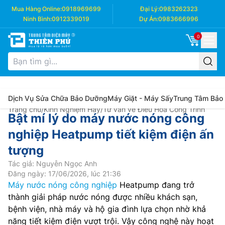
Mua Hàng Online:
0918969699
Đại Lý:
0983262323
Ninh Bình:
0912339019
Dự Án:
0983666996
0
Dịch Vụ Sửa Chữa Bảo Dưỡng
Máy Giặt - Máy Sấy
Trung Tâm Bảo
Trang chủ
/
Kinh Nghiệm Hay
/
Tư vấn về Điều Hòa Công Trình
Bật mí lý do máy nước nóng công
nghiệp Heatpump tiết kiệm điện ấn
tượng
Tác giả: Nguyễn Ngọc Anh
Đăng ngày: 17/06/2026, lúc 21:36
Máy nước nóng công nghiệp
Heatpump đang trở
thành giải pháp nước nóng được nhiều khách sạn,
bệnh viện, nhà máy và hộ gia đình lựa chọn nhờ khả
năng tiết kiệm điện vượt trội. Vậy công nghệ này hoạt