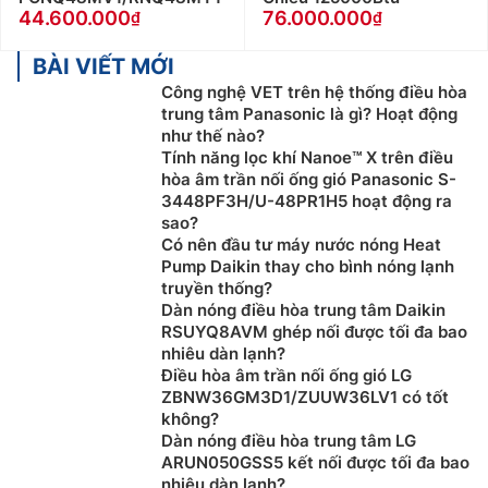
44.600.000
76.000.000
BÀI VIẾT MỚI
Công nghệ VET trên hệ thống điều hòa
trung tâm Panasonic là gì? Hoạt động
như thế nào?
Tính năng lọc khí Nanoe™ X trên điều
hòa âm trần nối ống gió Panasonic S-
3448PF3H/U-48PR1H5 hoạt động ra
sao?
Có nên đầu tư máy nước nóng Heat
Pump Daikin thay cho bình nóng lạnh
truyền thống?
Dàn nóng điều hòa trung tâm Daikin
RSUYQ8AVM ghép nối được tối đa bao
nhiêu dàn lạnh?
Điều hòa âm trần nối ống gió LG
ZBNW36GM3D1/ZUUW36LV1 có tốt
không?
Dàn nóng điều hòa trung tâm LG
ARUN050GSS5 kết nối được tối đa bao
nhiêu dàn lạnh?