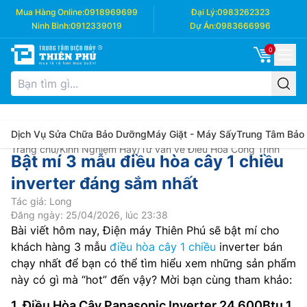
Mua Hàng Online:
0918969699
Đại Lý:
0983262323
Ninh Bình:
0912339019
Dự Án:
0983666996
0
Dịch Vụ Sửa Chữa Bảo Dưỡng
Máy Giặt - Máy Sấy
Trung Tâm Bảo
Trang chủ
/
Kinh Nghiệm Hay
/
Tư vấn về Điều Hòa Công Trình
Bật mí 3 mẫu điều hòa cây 1 chiều
inverter đáng sắm nhất
Tác giả: Long
Đăng ngày: 25/04/2026, lúc 23:38
Bài viết hôm nay, Điện máy Thiên Phú sẽ bật mí cho
khách hàng 3 mẫu
điều hòa cây 1 chiều
inverter bán
chạy nhất để bạn có thể tìm hiểu xem những sản phẩm
này có gì mà “hot” đến vậy? Mời bạn cùng tham khảo:
1. Điều Hòa Cây Panasonic Inverter 24.600Btu 1