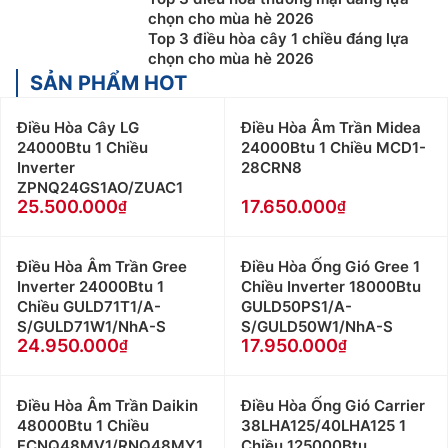
chọn cho mùa hè 2026
Top 3 điều hòa cây 1 chiều đáng lựa
chọn cho mùa hè 2026
SẢN PHẨM HOT
Điều Hòa Cây LG
Điều Hòa Âm Trần Midea
24000Btu 1 Chiều
24000Btu 1 Chiều MCD1-
Inverter
28CRN8
ZPNQ24GS1AO/ZUAC1
25.500.000
17.650.000
Điều Hòa Âm Trần Gree
Điều Hòa Ống Gió Gree 1
Inverter 24000Btu 1
Chiều Inverter 18000Btu
Chiều GULD71T1/A-
GULD50PS1/A-
S/GULD71W1/NhA-S
S/GULD50W1/NhA-S
24.950.000
17.950.000
Điều Hòa Âm Trần Daikin
Điều Hòa Ống Gió Carrier
48000Btu 1 Chiều
38LHA125/40LHA125 1
FCNQ48MV1/RNQ48MY1
Chiều 125000Btu