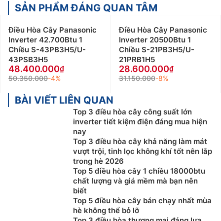
SẢN PHẨM ĐÁNG QUAN TÂM
Điều Hòa Cây Panasonic
Điều Hòa Cây Panasonic
Inverter 42.700Btu 1
Inverter 20500Btu 1
Chiều S-43PB3H5/U-
Chiều S-21PB3H5/U-
43PSB3H5
21PRB1H5
48.400.000
28.600.000
50.350.000
-4%
31.150.000
-8%
BÀI VIẾT LIÊN QUAN
Top 3 điều hòa cây công suất lớn
inverter tiết kiệm điện đáng mua hiện
nay
Top 3 điều hòa cây khả năng làm mát
vượt trội, tinh lọc không khí tốt nên lắp
trong hè 2026
Top 5 điều hòa cây 1 chiều 18000btu
chất lượng và giá mềm mà bạn nên
biết
Top 5 điều hòa cây bán chạy nhất mùa
hè không thể bỏ lỡ
Top 3 điều hòa thương mại đáng lựa