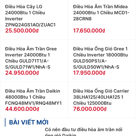
Điều Hòa Cây LG
Điều Hòa Âm Trần Midea
24000Btu 1 Chiều
24000Btu 1 Chiều MCD1-
Inverter
28CRN8
ZPNQ24GS1AO/ZUAC1
25.500.000
17.650.000
Điều Hòa Âm Trần Gree
Điều Hòa Ống Gió Gree 1
Inverter 24000Btu 1
Chiều Inverter 18000Btu
Chiều GULD71T1/A-
GULD50PS1/A-
S/GULD71W1/NhA-S
S/GULD50W1/NhA-S
24.950.000
17.950.000
Điều Hòa Âm Trần Daikin
Điều Hòa Ống Gió Carrier
48000Btu 1 Chiều
38LHA125/40LHA125 1
FCNQ48MV1/RNQ48MY1
Chiều 125000Btu
44.600.000
76.000.000
BÀI VIẾT MỚI
Có nên đầu tư điều hòa âm trần nối
ống gió Daikin