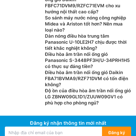
FBFC71DVM9/RZFC71EVM cho xu
hướng nội thất cao cấp?
So sánh máy nước nóng công nghiệp
Midea và Ariston tốt hơn? Nên mua
loại nào?
Dàn nóng điều hòa trung tâm
Panasonic U-10LE2H7 chịu được thời
tiết khắc nghiệt không?
Điều hòa âm trần nối ống gió
Panasonic S-3448PF3H/U-34PRH1H5
có thực sự đáng tiền?
Điều hòa âm trần nối ống gió Daikin
FBA71BVMA9/RZF71DVM có tốn điện
không?
Độ ồn của điều hòa âm trần nối ống gió
LG ZBNW09GL1D1/ZUUW09GV1 có
phù hợp cho phòng ngủ?
Đăng ký nhận thông tin mới nhất
Đăng ký