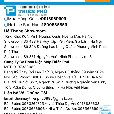
Mua Hàng Online:
0918969699
Hotline Bảo Hành:
1800585859
Hệ Thống Showroom
Tổng Kho: KCN Vĩnh Hoàng, Quận Hoàng Mai, Hà Nội
Showroom: Số 488 Hà Huy Tập, Yên Viên, Gia Lâm, Hà Nội
Showroom: Số 89A Đường Lạc Long Quân, Phường Vĩnh Phúc,
Phú Thọ
Showroom: Số 331 Nguyễn Huệ, Ninh Phong, Ninh Bình
Công Ty Cổ Phần Điện Máy Thiên Phú
MST: 0107333989
Đăng Ký Thay Đổi Lần Thứ: 8, Ngày 05 tháng 09 năm 2024
Nơi Cấp: Phòng DKKD - Sở Kế Hoạch và Đầu Tư TP Hà Nội
Địa Chỉ Trụ Sở: Số 2, Ngách 765/27, Đường Nguyễn Văn Linh,
Tổ 5 P.Sài Đồng, Q.Long Biên, TP.Hà Nội, Việt Nam
Liên hệ Với Chúng Tôi
Email:
dienmaythienphu6886@gmail.com
Bán Buôn:
0983262323
- Nhà Thầu Dự Án:
0913836633
Bán Buôn:
0983666996
- Nhà Thầu Dự Án:
0983666996