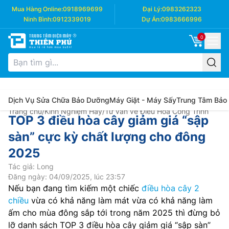
Mua Hàng Online:
0918969699
Đại Lý:
0983262323
Ninh Bình:
0912339019
Dự Án:
0983666996
0
Dịch Vụ Sửa Chữa Bảo Dưỡng
Máy Giặt - Máy Sấy
Trung Tâm Bảo
Trang chủ
/
Kinh Nghiệm Hay
/
Tư vấn về Điều Hòa Công Trình
TOP 3 điều hòa cây giảm giá “sập
sàn” cực kỳ chất lượng cho đông
2025
Tác giả: Long
Đăng ngày: 04/09/2025, lúc 23:57
Nếu bạn đang tìm kiếm một chiếc
điều hòa cây 2
chiều
vừa có khả năng làm mát vừa có khả năng làm
ấm cho mùa đông sắp tới trong năm 2025 thì đừng bỏ
lỡ danh sách TOP 3 điều hòa cây giảm giá “sập sàn”