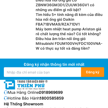
Điều hòa nối ống gió LG
ZBNW36GM3D1/ZUUW36GV1 có
những ưu điểm gì nổi bật?
Tìm hiểu 5+ tính năng đi kèm của điều
hòa nối ống gió Daikin
FBA71BVMA9/RZA71DV1
Máy bơm nhiệt heat pump Ariston giá
rẻ chất lượng thế nào? Có tốt không?
Điều hòa âm trần nối ống gió
Mitsubishi FDUM100VH/FDC100VNA-
W có thực sự tốt và đáng tiền?
Đăng ký nhận thông tin mới nhất
Đăng ký
Mua Hàng Online:
0918969699
Hotline Bảo Hành:
1800585859
Hệ Thống Showroom