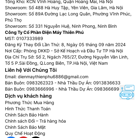
Tổng Kho: KCN Vĩnh Hoàng, Quận Hoàng Mai, Hà Nội
Showroom: Số 488 Hà Huy Tập, Yên Viên, Gia Lâm, Hà Nội
Showroom: Số 89A Đường Lạc Long Quân, Phường Vĩnh Phúc,
Phú Thọ
Showroom: Số 331 Nguyễn Huệ, Ninh Phong, Ninh Bình
Công Ty Cổ Phần Điện Máy Thiên Phú
MST: 0107333989
Đăng Ký Thay Đổi Lần Thứ: 8, Ngày 05 tháng 09 năm 2024
Nơi Cấp: Phòng DKKD - Sở Kế Hoạch và Đầu Tư TP Hà Nội
Địa Chỉ Trụ Sở: Số 2, Ngách 765/27, Đường Nguyễn Văn Linh,
Tổ 5 P.Sài Đồng, Q.Long Biên, TP.Hà Nội, Việt Nam
Liên hệ Với Chúng Tôi
Email:
dienmaythienphu6886@gmail.com
Bán Buôn:
0983262323
- Nhà Thầu Dự Án:
0913836633
Bán Buôn:
0983666996
- Nhà Thầu Dự Án:
0983666996
Dịch vụ khách hàng
Phương Thức Mua Hàng
Hình Thức Thanh Toán
Chính Sách Bảo Hành
Chính sách Đổi – Trả hàng hóa
Chính Sách Bảo Mật
Quy Chế Hoạt Động