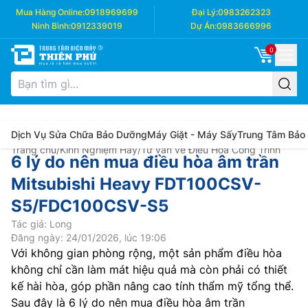
Mua Hàng Online:
0918969699
Đại Lý:
0983262323
Ninh Bình:
0912339019
Dự Án:
0983666996
0
Dịch Vụ Sửa Chữa Bảo Dưỡng
Máy Giặt - Máy Sấy
Trung Tâm Bảo
Trang chủ
/
Kinh Nghiệm Hay
/
Tư vấn về Điều Hòa Công Trình
6 lý do nên mua điều hòa âm trần
Mitsubishi Heavy FDT100CSV-
S5/FDC100CSV-S5
Tác giả: Long
Đăng ngày: 24/01/2026, lúc 19:06
Với không gian phòng rộng, một sản phẩm điều hòa
không chỉ cần làm mát hiệu quả mà còn phải có thiết
kế hài hòa, góp phần nâng cao tính thẩm mỹ tổng thể.
Sau đây là 6 lý do nên mua điều hòa âm trần