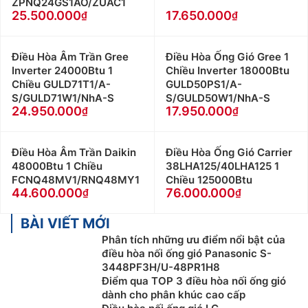
ZPNQ24GS1AO/ZUAC1
25.500.000
17.650.000
Điều Hòa Âm Trần Gree
Điều Hòa Ống Gió Gree 1
Inverter 24000Btu 1
Chiều Inverter 18000Btu
Chiều GULD71T1/A-
GULD50PS1/A-
S/GULD71W1/NhA-S
S/GULD50W1/NhA-S
24.950.000
17.950.000
Điều Hòa Âm Trần Daikin
Điều Hòa Ống Gió Carrier
48000Btu 1 Chiều
38LHA125/40LHA125 1
FCNQ48MV1/RNQ48MY1
Chiều 125000Btu
44.600.000
76.000.000
BÀI VIẾT MỚI
Phân tích những ưu điểm nổi bật của
điều hòa nối ống gió Panasonic S-
3448PF3H/U-48PR1H8
Điểm qua TOP 3 điều hòa nối ống gió
dành cho phân khúc cao cấp