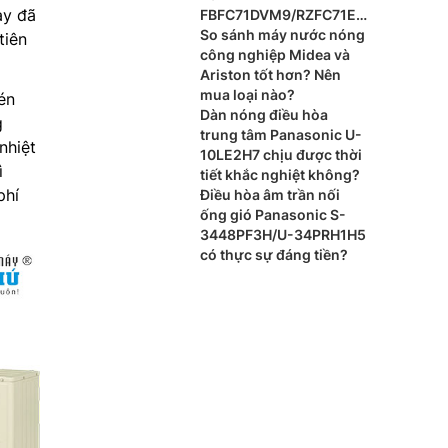
ày đã
FBFC71DVM9/RZFC71EV
M cho xu hướng nội thất
So sánh máy nước nóng
tiên
cao cấp?
công nghiệp Midea và
Ariston tốt hơn? Nên
mua loại nào?
én
Dàn nóng điều hòa
g
trung tâm Panasonic U-
nhiệt
10LE2H7 chịu được thời
ì
tiết khắc nghiệt không?
phí
Điều hòa âm trần nối
ống gió Panasonic S-
3448PF3H/U-34PRH1H5
có thực sự đáng tiền?