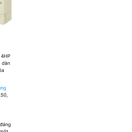
n 4HP
à dàn
óa
ung
.50,
 đáng
 một