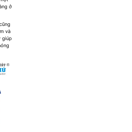
dàng ở
 cũng
0m và
 giúp
 nóng