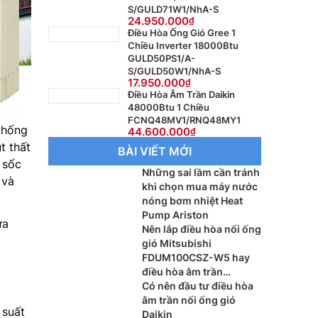
S/GULD71W1/NhA-S
24.950.000
Điều Hòa Ống Gió Gree 1
Chiều Inverter 18000Btu
GULD50PS1/A-
S/GULD50W1/NhA-S
17.950.000
Điều Hòa Âm Trần Daikin
48000Btu 1 Chiều
FCNQ48MV1/RNQ48MY1
thống
44.600.000
t thất
BÀI VIẾT MỚI
 sốc
Những sai lầm cần tránh
 và
khi chọn mua máy nước
nóng bơm nhiệt Heat
Pump Ariston
ựa
Nên lắp điều hòa nối ống
gió Mitsubishi
FDUM100CSZ-W5 hay
điều hòa âm trần
Mitsubishi FDT100CNZ-
Có nên đầu tư điều hòa
W5 cho phòng khách?
âm trần nối ống gió
 suất
Daikin