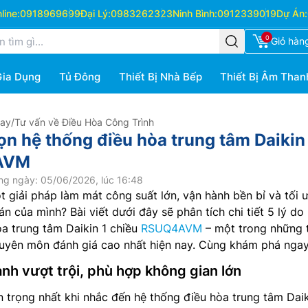
ine:
0918969699
Đại Lý:
0983262323
Ninh Bình:
0912339019
Dự Án:
0
Giỏ hàn
Gia Dụng
Tủ Đông
Thiết Bị Nhà Bếp
Thiết Bị Âm Than
Hay
/
Tư vấn về Điều Hòa Công Trình
ọn hệ thống điều hòa trung tâm Daikin
AVM
ng ngày: 05/06/2026, lúc 16:48
 giải pháp làm mát công suất lớn, vận hành bền bỉ và tối ư
n của mình? Bài viết dưới đây sẽ phân tích chi tiết 5 lý do
a trung tâm Daikin 1 chiều
RSUQ4AVM
– một trong những 
huyên môn đánh giá cao nhất hiện nay. Cùng khám phá ngay
lạnh vượt trội, phù hợp không gian lớn
n trọng nhất khi nhắc đến hệ thống điều hòa trung tâm Dai