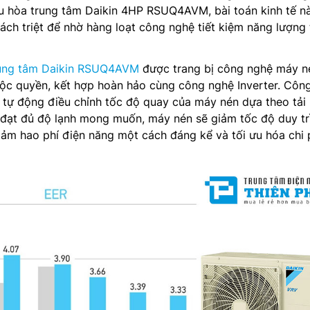
iều hòa trung tâm Daikin 4HP RSUQ4AVM, bài toán kinh tế n
ách triệt để nhờ hàng loạt công nghệ tiết kiệm năng lượng 
rung tâm Daikin RSUQ4AVM
được trang bị công nghệ máy n
độc quyền, kết hợp hoàn hảo cùng công nghệ Inverter. Côn
tự động điều chỉnh tốc độ quay của máy nén dựa theo tải 
 đạt đủ độ lạnh mong muốn, máy nén sẽ giảm tốc độ duy tr
giảm hao phí điện năng một cách đáng kể và tối ưu hóa chi 