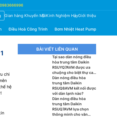
0983666996
Gian hàng Khuyến Mãi
Kinh Nghiệm Hay
Giới thiệu
g
h
Điều Hoà Công Trình
Bơm Nhiệt Heat Pump
BÀI VIẾT LIÊN QUAN
 1
Tại sao dàn nóng điều
hòa trung tâm Daikin
RSUYQ7AVM được ưa
chuộng cho biệt thự cao
u chi
cấp?
Dàn nóng điều hòa
 nên
trung tâm Daikin
thế hệ
RSUQ8AVM kết nối được
!
với dàn lạnh nào?
Dàn nóng điều hòa
trung tâm Daikin
RSUQ7AVM lựa chọn
kin
thông minh cho văn