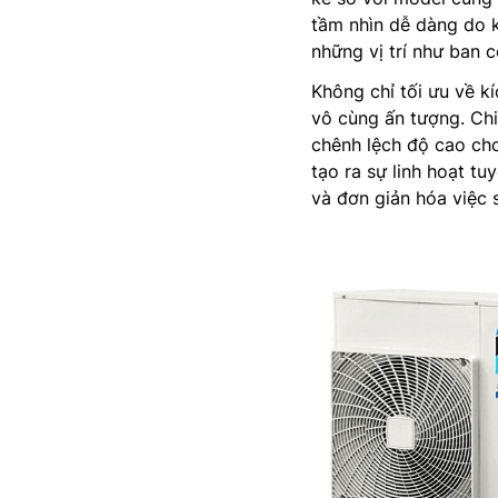
tầm nhìn dễ dàng do k
những vị trí như ban c
Không chỉ tối ưu về k
vô cùng ấn tượng. Chi
chênh lệch độ cao cho
tạo ra sự linh hoạt tu
và đơn giản hóa việc 