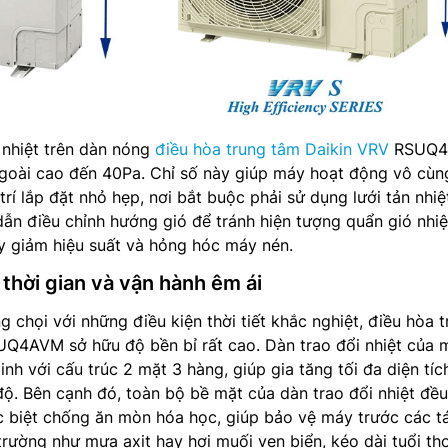
 nhiệt trên dàn nóng
điều hòa trung tâm Daikin VRV
RSUQ4
ngoài cao đến 40Pa. Chỉ số này giúp máy hoạt động vô cùn
trí lắp đặt nhỏ hẹp, nơi bắt buộc phải sử dụng lưới tản nhiệ
n điều chỉnh hướng gió để tránh hiện tượng quẩn gió nhiệ
y giảm hiệu suất và hỏng hóc máy nén.
 thời gian và vận hành êm ái
 chọi với những điều kiện thời tiết khắc nghiệt, điều hòa 
UQ4AVM sở hữu độ bền bỉ rất cao. Dàn trao đổi nhiệt của 
nh với cấu trúc 2 mặt 3 hàng, giúp gia tăng tối đa diện tíc
 độ. Bên cạnh đó, toàn bộ bề mặt của dàn trao đổi nhiệt đề
 biệt chống ăn mòn hóa học, giúp bảo vệ máy trước các t
trường như mưa axit hay hơi muối ven biển, kéo dài tuổi th