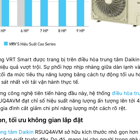
ng VRT Smart được trang bị trên điều hòa trung tâm Daiki
ệu quả vượt trội. Sự phối hợp nhịp nhàng giữa dàn lạnh v
tối đa mức tiêu thụ năng lượng bằng cách tự động tối ưu h
sát nhất với tải vận hành thực tế.
ng công nghệ tiên tiến hàng đầu này, hệ thống
điều hòa tr
Q4AVM đạt chỉ số hiệu suất năng lượng ấn tượng lên tới 4
gia đình cắt giảm chi phí năng lượng một cách rõ rệt.
ọn, tối ưu không gian lắp đặt
ung tâm Daikin
RSUQ4AVM sở hữu kích thước nhỏ gọn hơn
công suất trước đây. Do đó, mang lại cho người trong nhà