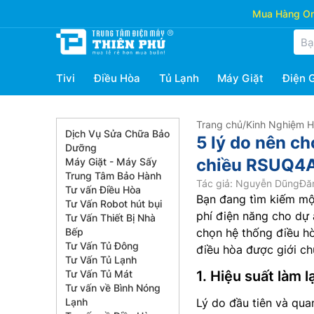
Mua Hàng Onl
Tivi
Điều Hòa
Tủ Lạnh
Máy Giặt
Điện 
Trang chủ
/
Kinh Nghiệm 
Dịch Vụ Sửa Chữa Bảo
5 lý do nên ch
Dưỡng
chiều RSUQ4
Máy Giặt - Máy Sấy
Trung Tâm Bảo Hành
Tác giả: Nguyễn Dũng
Đă
Tư vấn Điều Hòa
Bạn đang tìm kiếm một
Tư Vấn Robot hút bụi
phí điện năng cho dự á
Tư Vấn Thiết Bị Nhà
Bếp
chọn hệ thống điều hò
Tư Vấn Tủ Đông
điều hòa được giới c
Tư Vấn Tủ Lạnh
Tư Vấn Tủ Mát
1. Hiệu suất làm 
Tư vấn về Bình Nóng
Lạnh
Lý do đầu tiên và qua