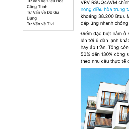
Tư vấn về Điều Hòa
VRV RSUQ4AVM chính l
Công Trình
nóng điều hòa trung
Tư Vấn về Đồ Gia
khoảng 38.200 Btu). 
Dụng
đáp ứng nhanh chóng 
Tư Vấn về Tivi
Điểm đặc biệt nằm ở k
lên tới 6 dàn lạnh kh
hay áp trần. Tổng côn
50% đến 130% công suấ
theo nhu cầu thực tế 