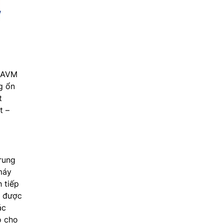
AVM
g ổn
t
t –
trung
máy
h tiếp
u được
ác
ọ cho