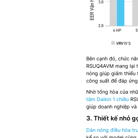
Bên cạnh đó, chức nă
RSUQ4AVM mang lại hi
nóng giúp giảm thiểu 
công suất để đáp ứng 
Nhờ tổng hòa của nhữ
tâm Daikin 1 chiều
RSU
giúp doanh nghiệp và 
3. Thiết kế nhỏ g
Dàn nóng điều hòa tr
kể so với model cùng 