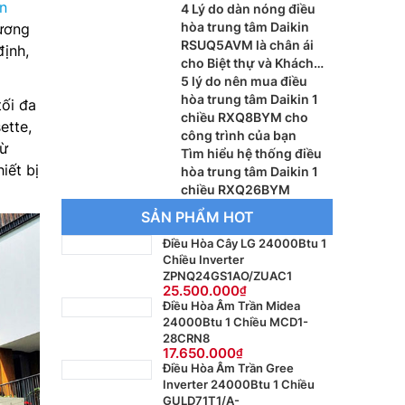
n
phòng vừa và nhỏ
4 Lý do dàn nóng điều
hòa trung tâm Daikin
ương
RSUQ5AVM là chân ái
ịnh,
cho Biệt thự và Khách
sạn
5 lý do nên mua điều
hòa trung tâm Daikin 1
tối đa
chiều RXQ8BYM cho
ette,
công trình của bạn
từ
Tìm hiểu hệ thống điều
iết bị
hòa trung tâm Daikin 1
chiều RXQ26BYM
SẢN PHẨM HOT
Điều Hòa Cây LG 24000Btu 1
Chiều Inverter
ZPNQ24GS1AO/ZUAC1
25.500.000
Điều Hòa Âm Trần Midea
24000Btu 1 Chiều MCD1-
28CRN8
17.650.000
Điều Hòa Âm Trần Gree
Inverter 24000Btu 1 Chiều
GULD71T1/A-