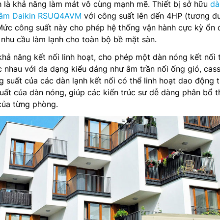
à khả năng làm mát vô cùng mạnh mẽ. Thiết bị sở hữu
dà
 tâm Daikin RSUQ4AVM
với công suất lên đến 4HP (tương đ
Mức công suất này cho phép hệ thống vận hành cực kỳ ổn đ
nhu cầu làm lạnh cho toàn bộ bề mặt sàn.
hả năng kết nối linh hoạt, cho phép một dàn nóng kết nối 
ác nhau với đa dạng kiểu dáng như âm trần nối ống gió, cass
g suất của các dàn lạnh kết nối có thể linh hoạt dao động 
t của dàn nóng, giúp các kiến trúc sư dễ dàng phân bổ th
của từng phòng.