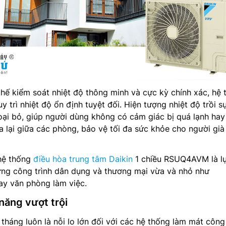
hế kiểm soát nhiệt độ thông minh và cực kỳ chính xác, hệ 
trì nhiệt độ ổn định tuyệt đối. Hiện tượng nhiệt độ trồi sụ
oại bỏ, giúp người dùng không có cảm giác bị quá lạnh hay
ua lại giữa các phòng, bảo vệ tối đa sức khỏe cho người già
 hệ thống
điều hòa trung tâm Daikin
1 chiều RSUQ4AVM là l
ng công trình dân dụng và thương mại vừa và nhỏ như
ay văn phòng làm việc.
 năng vượt trội
 tháng luôn là nỗi lo lớn đối với các hệ thống làm mát công