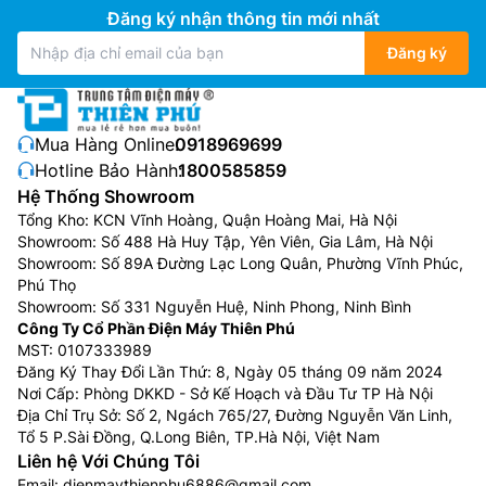
Đăng ký nhận thông tin mới nhất
Đăng ký
Mua Hàng Online:
0918969699
Hotline Bảo Hành:
1800585859
Hệ Thống Showroom
Tổng Kho: KCN Vĩnh Hoàng, Quận Hoàng Mai, Hà Nội
Showroom: Số 488 Hà Huy Tập, Yên Viên, Gia Lâm, Hà Nội
Showroom: Số 89A Đường Lạc Long Quân, Phường Vĩnh Phúc,
Phú Thọ
Showroom: Số 331 Nguyễn Huệ, Ninh Phong, Ninh Bình
Công Ty Cổ Phần Điện Máy Thiên Phú
MST: 0107333989
Đăng Ký Thay Đổi Lần Thứ: 8, Ngày 05 tháng 09 năm 2024
Nơi Cấp: Phòng DKKD - Sở Kế Hoạch và Đầu Tư TP Hà Nội
Địa Chỉ Trụ Sở: Số 2, Ngách 765/27, Đường Nguyễn Văn Linh,
Tổ 5 P.Sài Đồng, Q.Long Biên, TP.Hà Nội, Việt Nam
Liên hệ Với Chúng Tôi
Email:
dienmaythienphu6886@gmail.com