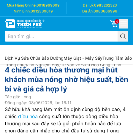
Mua Hàng Online:
0918969699
Đại Lý:
0983262323
Ninh Bình:
0912339019
Dự Án:
0983666996
0
Dịch Vụ Sửa Chữa Bảo Dưỡng
Máy Giặt - Máy Sấy
Trung Tâm Bảo
Trang chủ
/
Kinh Nghiệm Hay
/
Tư vấn về Điều Hòa Công Trình
4 chiếc điều hòa thương mại hút
khách mùa nóng nhờ hiệu suất, bền
bỉ và giá cả hợp lý
Tác giả: Long
Đăng ngày: 08/06/2026, lúc 16:11
Sở hữu khả năng làm mát ổn định cùng độ bền cao, 4
chiếc
điều hòa
công suất lớn thuộc dòng điều hòa
thương mại sau đây sẽ là giải pháp hoàn hảo để lựa
chọn đáng cân nhắc cho chủ đầu tư sử dụng trong