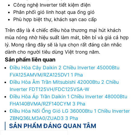
Công nghệ Inverter tiết kiệm điện
Phân phối gió linh hoạt qua ống gió
Phù hợp biệt thự, khách sạn cao cấp
Trên đây là 4 chiếc điều hòa thương mại hút khách
mùa nóng nhờ hiệu suất làm mát, bền bỉ và giá cả hợp
lý. Mong rằng đây sẽ là lựa chọn rất đáng cân nhắc
dành cho người tiêu dùng Việt trong năm.
Sản phẩm liên quan
Điều Hòa Cây Daikin 2 Chiều Inverter 45000Btu
FVA125AMVM/RZA125DV1 1 Pha
Điều Hòa Âm Trần Mitsubishi 42000Btu 2 Chiều
Inverter FDT125VH/FDC125VSA-W
Điều Hòa Áp Trần Daikin 1 Chiều Inverter 48000Btu
FHA140BVMA/RZF140CYM 3 Pha
Điều Hòa Nối Ống Gió LG 36000Btu 1 Chiều Inverter
ZBNQ36LM3A0/ZUAD3 3 Pha
SẢN PHẨM ĐÁNG QUAN TÂM