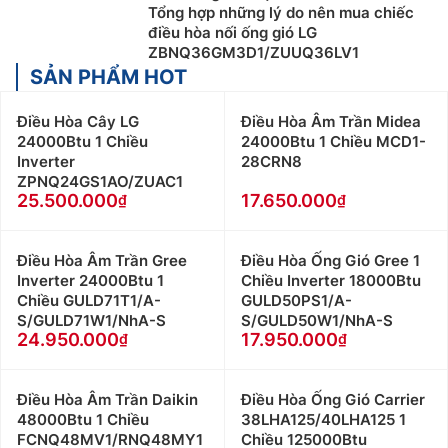
Tổng hợp những lý do nên mua chiếc
điều hòa nối ống gió LG
ZBNQ36GM3D1/ZUUQ36LV1
SẢN PHẨM HOT
Điều Hòa Cây LG
Điều Hòa Âm Trần Midea
24000Btu 1 Chiều
24000Btu 1 Chiều MCD1-
Inverter
28CRN8
ZPNQ24GS1AO/ZUAC1
25.500.000
17.650.000
Điều Hòa Âm Trần Gree
Điều Hòa Ống Gió Gree 1
Inverter 24000Btu 1
Chiều Inverter 18000Btu
Chiều GULD71T1/A-
GULD50PS1/A-
S/GULD71W1/NhA-S
S/GULD50W1/NhA-S
24.950.000
17.950.000
Điều Hòa Âm Trần Daikin
Điều Hòa Ống Gió Carrier
48000Btu 1 Chiều
38LHA125/40LHA125 1
FCNQ48MV1/RNQ48MY1
Chiều 125000Btu