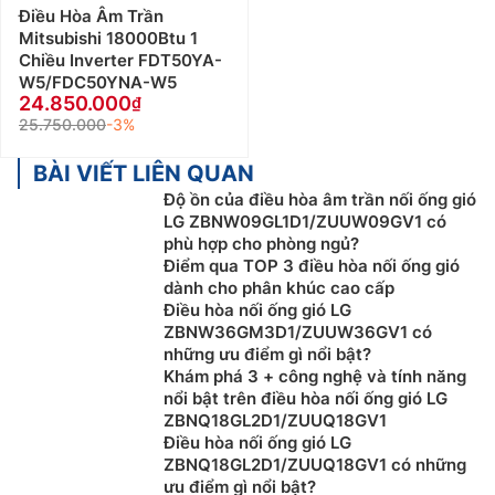
Điều Hòa Âm Trần
Mitsubishi 18000Btu 1
Chiều Inverter FDT50YA-
W5/FDC50YNA-W5
24.850.000
25.750.000
-3%
BÀI VIẾT LIÊN QUAN
Độ ồn của điều hòa âm trần nối ống gió
LG ZBNW09GL1D1/ZUUW09GV1 có
phù hợp cho phòng ngủ?
Điểm qua TOP 3 điều hòa nối ống gió
dành cho phân khúc cao cấp
Điều hòa nối ống gió LG
ZBNW36GM3D1/ZUUW36GV1 có
những ưu điểm gì nổi bật?
Khám phá 3 + công nghệ và tính năng
nổi bật trên điều hòa nối ống gió LG
ZBNQ18GL2D1/ZUUQ18GV1
Điều hòa nối ống gió LG
ZBNQ18GL2D1/ZUUQ18GV1 có những
ưu điểm gì nổi bật?