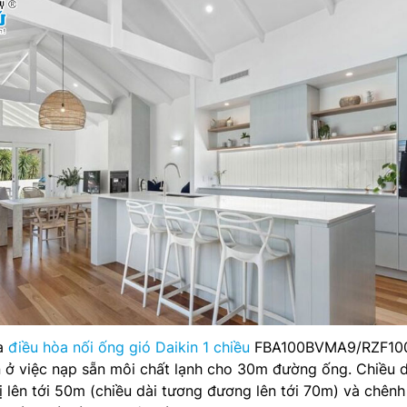
ủa
điều hòa nối ống gió Daikin 1 chiều
FBA100BVMA9/RZF1
 ở việc nạp sẵn môi chất lạnh cho 30m đường ống. Chiều d
bị lên tới 50m (chiều dài tương đương lên tới 70m) và chênh