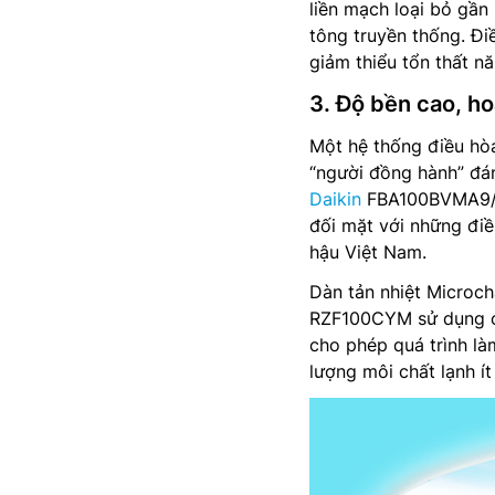
liền mạch loại bỏ gần
tông truyền thống. Đ
giảm thiểu tổn thất nă
3. Độ bền cao, ho
Một hệ thống điều hòa
“người đồng hành” đán
Daikin
FBA100BVMA9/R
đối mặt với những điều
hậu Việt Nam.
Dàn tản nhiệt Microch
RZF100CYM sử dụng các
cho phép quá trình là
lượng môi chất lạnh ít