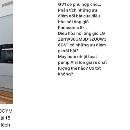
GV1 có phù hợp cho
phòng ngủ?
Phân tích những ưu
điểm nổi bật của điều
hòa nối ống gió
Panasonic S-
3448PF3H/U-48PR1H8
Điều hòa nối ống gió LG
ZBNW36GM3D1/ZUUW3
6GV1 có những ưu điểm
gì nổi bật?
Máy bơm nhiệt heat
pump Ariston giá rẻ chất
lượng thế nào? Có tốt
không?
00CYM
ài tối
 lệch