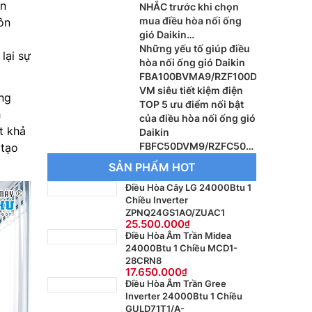
an
NHẮC trước khi chọn
mua điều hòa nối ống
ôn
gió Daikin
FBFC71DVM9/RZFC71EV
Những yếu tố giúp điều
lại sự
M
hòa nối ống gió Daikin
FBA100BVMA9/RZF100D
VM siêu tiết kiệm điện
ng
TOP 5 ưu điểm nối bật
h
của điều hòa nối ống gió
t khả
Daikin
FBFC50DVM9/RZFC50E
 tạo
VM
SẢN PHẨM HOT
Điều Hòa Cây LG 24000Btu 1
Chiều Inverter
ZPNQ24GS1AO/ZUAC1
25.500.000
Điều Hòa Âm Trần Midea
24000Btu 1 Chiều MCD1-
28CRN8
17.650.000
Điều Hòa Âm Trần Gree
Inverter 24000Btu 1 Chiều
GULD71T1/A-