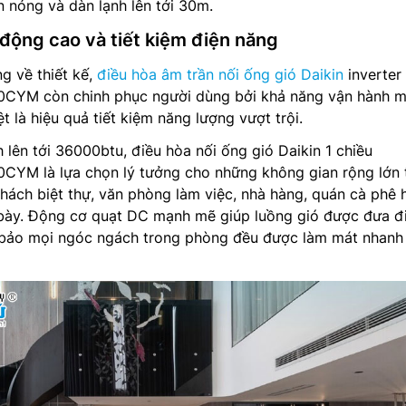
n nóng và dàn lạnh lên tới 30m.
 động cao và tiết kiệm điện năng
g về thiết kế,
điều hòa âm trần nối ống gió Daikin
inverter
YM còn chinh phục người dùng bởi khả năng vận hành 
t là hiệu quả tiết kiệm năng lượng vượt trội.
 lên tới 36000btu, điều hòa nối ống gió Daikin 1 chiều
M là lựa chọn lý tưởng cho những không gian rộng lớn 
ách biệt thự, văn phòng làm việc, nhà hàng, quán cà phê 
ày. Động cơ quạt DC mạnh mẽ giúp luồng gió được đưa đ
bảo mọi ngóc ngách trong phòng đều được làm mát nhanh