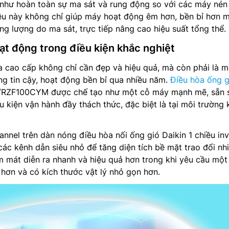
 như hoàn toàn sự ma sát và rung động so với các máy nén 
iều này không chỉ giúp máy hoạt động êm hơn, bền bỉ hơn 
ng lượng do ma sát, trực tiếp nâng cao hiệu suất tổng thể.
ạt động trong điều kiện khắc nghiệt
 cao cấp không chỉ cần đẹp và hiệu quả, mà còn phải là m
g tin cậy, hoạt động bền bỉ qua nhiều năm.
Điều hòa ống g
ZF100CYM được chế tạo như một cỗ máy mạnh mẽ, sẵn 
 kiện vận hành đầy thách thức, đặc biệt là tại môi trường 
annel trên dàn nóng điều hòa nối ống gió Daikin 1 chiều inv
 kênh dẫn siêu nhỏ để tăng diện tích bề mặt trao đổi nhi
m mát diễn ra nhanh và hiệu quả hơn trong khi yêu cầu một
 hơn và có kích thước vật lý nhỏ gọn hơn.