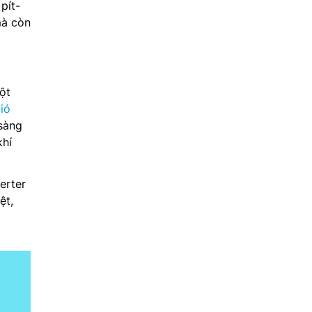
pít-
mà còn
ột
ió
sàng
khí
erter
ệt,