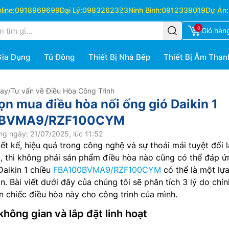
ine:
0918969699
Đại Lý:
0983262323
Ninh Bình:
0912339019
Dự Án:
0
Giỏ hàn
Gia Dụng
Tủ Đông
Thiết Bị Nhà Bếp
Thiết Bị Âm Than
Hay
/
Tư vấn về Điều Hòa Công Trình
ọn mua điều hòa nối ống gió Daikin 1
0BVMA9/RZF100CYM
g ngày: 21/07/2025, lúc 11:52
hiết kế, hiệu quả trong công nghệ và sự thoải mái tuyệt đối l
, thì không phải sản phẩm điều hòa nào cũng có thể đáp ứ
Daikin 1 chiều
FBA100BVMA9/RZF100CYM
có thể là một lự
. Bài viết dưới đây của chúng tôi sẽ phân tích 3 lý do chín
n chiếc điều hòa này cho công trình của mình.
 không gian và lắp đặt linh hoạt