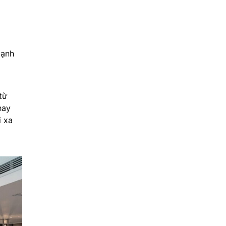
mạnh
từ
hay
i xa