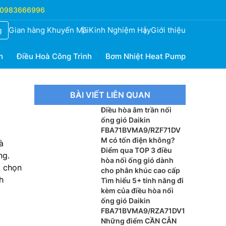
0983666996
Gian hàng Khuyến Mãi
Kinh Nghiệm Hay
Giới thiệu
g
h
Điều Hoà Công Trình
Bơm Nhiệt Heat Pump
BÀI VIẾT LIÊN QUAN
Điều hòa âm trần nối
ống gió Daikin
FBA71BVMA9/RZF71DV
M có tốn điện không?
à
Điểm qua TOP 3 điều
ng.
hòa nối ống gió dành
a chọn
cho phân khúc cao cấp
h
Tìm hiểu 5+ tính năng đi
kèm của điều hòa nối
ống gió Daikin
FBA71BVMA9/RZA71DV1
Những điểm CẦN CÂN