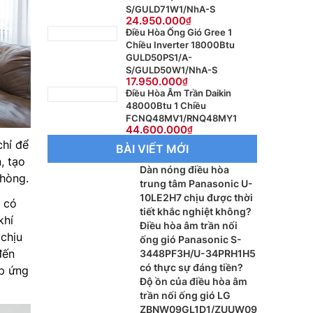
S/GULD71W1/NhA-S
24.950.000
Điều Hòa Ống Gió Gree 1
Chiều Inverter 18000Btu
GULD50PS1/A-
S/GULD50W1/NhA-S
17.950.000
Điều Hòa Âm Trần Daikin
48000Btu 1 Chiều
FCNQ48MV1/RNQ48MY1
44.600.000
chỉ để
BÀI VIẾT MỚI
, tạo
Dàn nóng điều hòa
phòng.
trung tâm Panasonic U-
10LE2H7 chịu được thời
 có
tiết khắc nghiệt không?
khí
Điều hòa âm trần nối
chịu
ống gió Panasonic S-
đến
3448PF3H/U-34PRH1H5
có thực sự đáng tiền?
áp ứng
Độ ồn của điều hòa âm
trần nối ống gió LG
ZBNW09GL1D1/ZUUW09