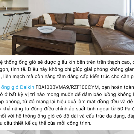
ệ thống ống gió sẽ được giấu kín bên trên trần thạch cao, 
gọn, tinh tế. Điều này không chỉ giúp giải phóng không gian
, liền mạch mà còn nâng tầm đẳng cấp kiến trúc cho căn 
 ống gió Daikin
FBA100BVMA9/RZF100CYM, bạn hoàn toàn
gió ở bất kỳ vị trí nào mong muốn để đảm bảo luồng không 
p phòng, từ đó mang lại hiệu quả làm mát đồng đều và dễ 
 khả năng tự động điều chỉnh áp suất tĩnh ngoại từ 50 Pa 
nối với hệ thống ống gió có độ dài và cấu trúc đa dạng, đ
u cầu thiết kế cụ thể của mỗi công trình.