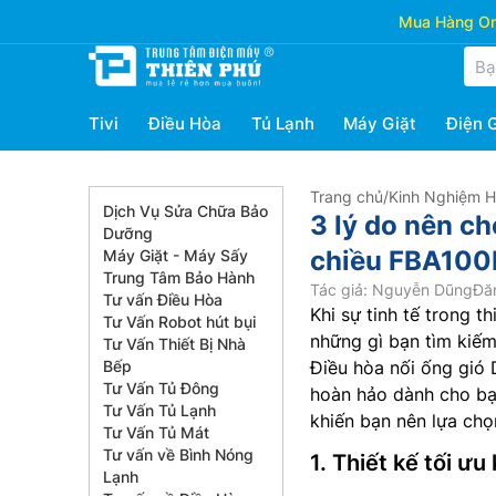
Mua Hàng Onl
Tivi
Điều Hòa
Tủ Lạnh
Máy Giặt
Điện 
Trang chủ
/
Kinh Nghiệm 
Dịch Vụ Sửa Chữa Bảo
3 lý do nên ch
Dưỡng
chiều FBA10
Máy Giặt - Máy Sấy
Trung Tâm Bảo Hành
Tác giả: Nguyễn Dũng
Đăn
Tư vấn Điều Hòa
Khi sự tinh tế trong t
Tư Vấn Robot hút bụi
những gì bạn tìm kiếm
Tư Vấn Thiết Bị Nhà
Bếp
Điều hòa nối ống gió 
Tư Vấn Tủ Đông
hoàn hảo dành cho bạn
Tư Vấn Tủ Lạnh
khiến bạn nên lựa chọ
Tư Vấn Tủ Mát
Tư vấn về Bình Nóng
1. Thiết kế tối ưu
Lạnh