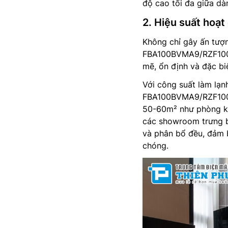
độ cao tối đa giữa dà
2. Hiệu suất hoạt
Không chỉ gây ấn tượn
FBA100BVMA9/RZF100C
mẽ, ổn định và đặc biệ
Với công suất làm lạnh
FBA100BVMA9/RZF100CY
50-60m² như phòng kh
các showroom trưng b
và phân bổ đều, đảm 
chóng.