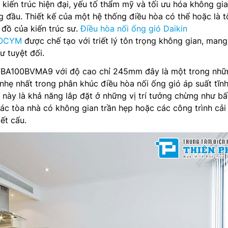
 kiến trúc hiện đại, yếu tố thẩm mỹ và tối ưu hóa không gi
g đầu. Thiết kế của một hệ thống điều hòa có thể hoặc là t
 đồ của kiến trúc sư.
Điều hòa nối ống gió Daikin
00CYM
được chế tạo với triết lý tôn trọng không gian, mang 
ư tuyệt đối.
h FBA100BVMA9 với độ cao chỉ 245mm đây là một trong nhữ
nhẹ nhất trong phân khúc điều hòa nối ống gió áp suất tĩn
o này là khả năng lắp đặt ở những vị trí tưởng chừng như bấ
 các tòa nhà có không gian trần hẹp hoặc các công trình cải
ết cấu.