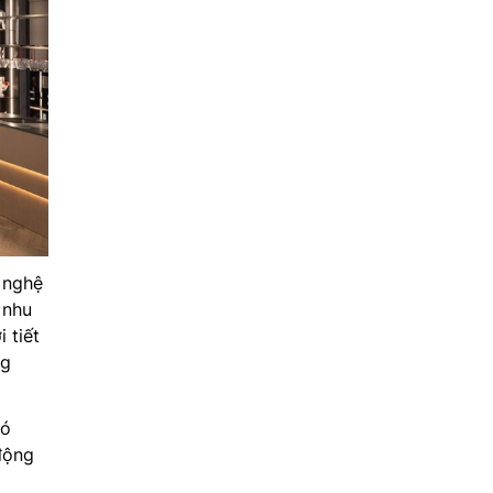
 nghệ
 nhu
 tiết
ng
có
động