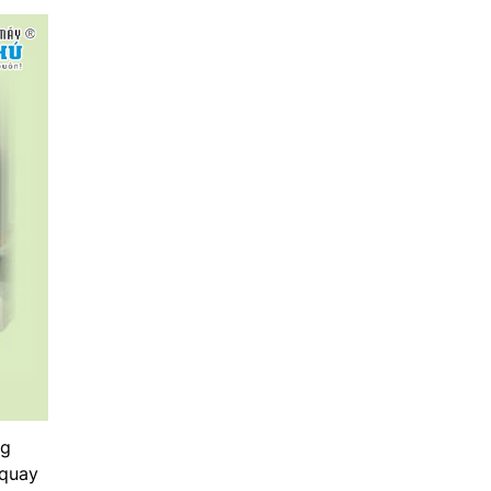
ng
 quay