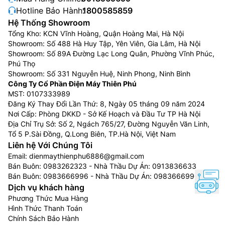
Hotline Bảo Hành:
1800585859
Hệ Thống Showroom
Tổng Kho: KCN Vĩnh Hoàng, Quận Hoàng Mai, Hà Nội
Showroom: Số 488 Hà Huy Tập, Yên Viên, Gia Lâm, Hà Nội
Showroom: Số 89A Đường Lạc Long Quân, Phường Vĩnh Phúc,
Phú Thọ
Showroom: Số 331 Nguyễn Huệ, Ninh Phong, Ninh Bình
Công Ty Cổ Phần Điện Máy Thiên Phú
MST: 0107333989
Đăng Ký Thay Đổi Lần Thứ: 8, Ngày 05 tháng 09 năm 2024
Nơi Cấp: Phòng DKKD - Sở Kế Hoạch và Đầu Tư TP Hà Nội
Địa Chỉ Trụ Sở: Số 2, Ngách 765/27, Đường Nguyễn Văn Linh,
Tổ 5 P.Sài Đồng, Q.Long Biên, TP.Hà Nội, Việt Nam
Liên hệ Với Chúng Tôi
Email:
dienmaythienphu6886@gmail.com
Bán Buôn:
0983262323
- Nhà Thầu Dự Án:
0913836633
Bán Buôn:
0983666996
- Nhà Thầu Dự Án:
0983666996
Dịch vụ khách hàng
Phương Thức Mua Hàng
Hình Thức Thanh Toán
Chính Sách Bảo Hành