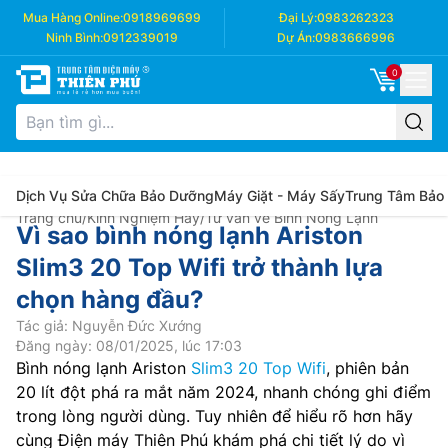
Mua Hàng Online:
0918969699
Đại Lý:
0983262323
Ninh Bình:
0912339019
Dự Án:
0983666996
0
Dịch Vụ Sửa Chữa Bảo Dưỡng
Máy Giặt - Máy Sấy
Trung Tâm Bảo
Trang chủ
/
Kinh Nghiệm Hay
/
Tư vấn về Bình Nóng Lạnh
Vì sao bình nóng lạnh Ariston
Slim3 20 Top Wifi trở thành lựa
chọn hàng đầu?
Tác giả: Nguyễn Đức Xướng
Đăng ngày: 08/01/2025, lúc 17:03
Bình nóng lạnh Ariston
Slim3 20 Top Wifi
, phiên bản
20 lít đột phá ra mắt năm 2024, nhanh chóng ghi điểm
trong lòng người dùng. Tuy nhiên để hiểu rõ hơn hãy
cùng Điện máy Thiên Phú khám phá chi tiết lý do vì