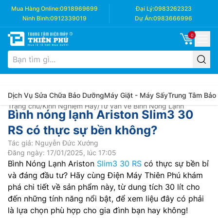
Mua Hàng Online:
0918969699
Đại Lý:
0983262323
Ninh Bình:
0912339019
Dự Án:
0983666996
0
Dịch Vụ Sửa Chữa Bảo Dưỡng
Máy Giặt - Máy Sấy
Trung Tâm Bảo
Trang chủ
/
Kinh Nghiệm Hay
/
Tư vấn về Bình Nóng Lạnh
Bình nóng lạnh Ariston Slim3 30
RS có thực sự bền không?
Tác giả: Nguyễn Đức Xướng
Đăng ngày: 17/01/2025, lúc 17:05
Bình Nóng Lạnh Ariston
Slim3 30 RS
có thực sự bền bỉ
và đáng đầu tư? Hãy cùng Điện Máy Thiên Phú khám
phá chi tiết về sản phẩm này, từ dung tích 30 lít cho
đến những tính năng nổi bật, để xem liệu đây có phải
là lựa chọn phù hợp cho gia đình bạn hay không!