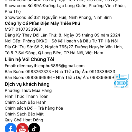
Showroom: Số 89A Đường Lạc Long Quân, Phường Vĩnh Phúc,
Phú Thọ
Showroom: Số 331 Nguyễn Huệ, Ninh Phong, Ninh Bình
Công Ty Cổ Phần Điện Máy Thiên Phú
MST: 0107333989
Đăng Ký Thay Đổi Lần Thứ: 8, Ngày 05 tháng 09 năm 2024
Nơi Cấp: Phòng DKKD - Sở Kế Hoạch và Đầu Tư TP Hà Nội
Địa Chỉ Trụ Sở: Số 2, Ngách 765/27, Đường Nguyễn Văn Linh,
Tổ 5 P.Sài Đồng, Q.Long Biên, TP.Hà Nội, Việt Nam
Liên hệ Với Chúng Tôi
Email:
dienmaythienphu6886@gmail.com
Bán Buôn:
0983262323
- Nhà Thầu Dự Án:
0913836633
Bán Buôn:
0983666996
- Nhà Thầu Dự Án:
0983666996
Dịch vụ khách hàng
Phương Thức Mua Hàng
Hình Thức Thanh Toán
Chính Sách Bảo Hành
Chính sách Đổi – Trả hàng hóa
Chính Sách Bảo Mật
Quy Chế Hoạt Động