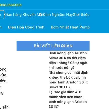
0983666996
Gian hàng Khuyến Mãi
Kinh Nghiệm Hay
Giới thiệu
g
h
Điều Hoà Công Trình
Bơm Nhiệt Heat Pump
BÀI VIẾT LIÊN QUAN
Bình nóng lạnh Ariston
Slim3 30 R có tiết kiệm
điện không? Có tự ngắt
khi nước nóng?
rong
Nhà chung cư nhất định
 vừa
không thể bỏ qua bình
hiện
nóng lạnh Ariston 30 lít
n
Slim3 30 LUX
Tại sao gia đình 4-6
ng
thành viên nên chọn
bình nóng lạnh Ariston
30 lít?
, sản