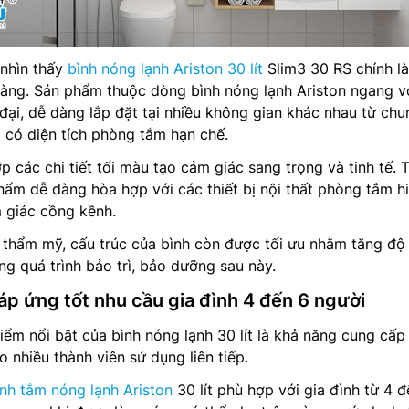
 nhìn thấy
bình nóng lạnh Ariston 30 lít
Slim3 30 RS chính là
gàng. Sản phẩm thuộc dòng bình nóng lạnh Ariston ngang v
đại, dễ dàng lắp đặt tại nhiều không gian khác nhau từ chu
 có diện tích phòng tắm hạn chế.
 các chi tiết tối màu tạo cảm giác sang trọng và tinh tế. T
phẩm dễ dàng hòa hợp với các thiết bị nội thất phòng tắm h
 giác cồng kềnh.
 thẩm mỹ, cấu trúc của bình còn được tối ưu nhằm tăng độ
ng quá trình bảo trì, bảo dưỡng sau này.
đáp ứng tốt nhu cầu gia đình 4 đến 6 người
ểm nổi bật của bình nóng lạnh 30 lít là khả năng cung cấp
 nhiều thành viên sử dụng liên tiếp.
ình tắm nóng lạnh Ariston
30 lít phù hợp với gia đình từ 4 đ