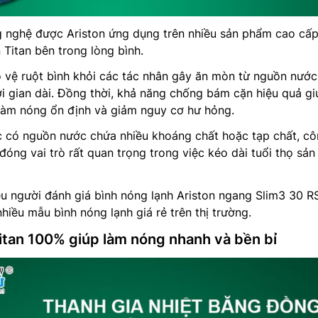
 nghệ được Ariston ứng dụng trên nhiều sản phẩm cao cấ
 Titan bên trong lòng bình.
 vệ ruột bình khỏi các tác nhân gây ăn mòn từ nguồn nước
ời gian dài. Đồng thời, khả năng chống bám cặn hiệu quả gi
t làm nóng ổn định và giảm nguy cơ hư hỏng.
c có nguồn nước chứa nhiều khoáng chất hoặc tạp chất, c
đóng vai trò rất quan trọng trong việc kéo dài tuổi thọ sản
ều người đánh giá bình nóng lạnh Ariston ngang Slim3 30 R
hiều mẫu bình nóng lạnh giá rẻ trên thị trường.
Titan 100% giúp làm nóng nhanh và bền bỉ