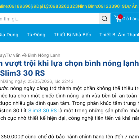
ine:
0918969699
Đại Lý:
0983262323
Ninh Bình:
0912339019
Dự Án:
0
Giỏ hàn
Gia Dụng
Tủ Đông
Thiết Bị Nhà Bếp
Thiết Bị Âm Than
Hay
/
Tư vấn về Bình Nóng Lạnh
 vượt trội khi lựa chọn bình nóng lạnh
t Slim3 30 RS
nh
Đăng ngày: 25/05/2026, lúc 22:43
nước nóng ngày càng trở thành một phần không thể thiếu t
việc lựa chọn một chiếc bình nóng lạnh vừa bền bỉ, an toàn
u được nhiều gia đình quan tâm. Trong phân khúc tầm trung 
iston 30 Lít
Slim3 30 RS
là một trong những sản phẩm nhậ
ch cực nhờ thiết kế hiện đại, công nghệ tiên tiến và khả nă
.350.000đ cùng chế độ bảo hành chính hãng lên đến 7 năm