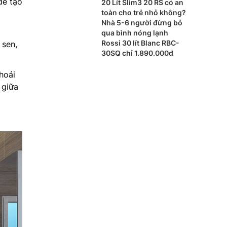
để tạo
20 Lít Slim3 20 RS có an
toàn cho trẻ nhỏ không?
Nhà 5-6 người đừng bỏ
qua bình nóng lạnh
Rossi 30 lít Blanc RBC-
 sen,
30SQ chỉ 1.890.000đ
hoải
 giữa