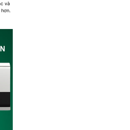
ắc và
 hơn.