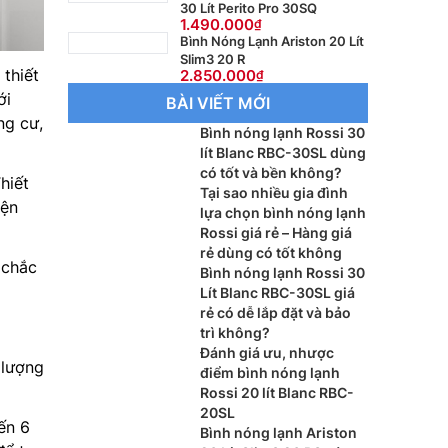
30 Lít Perito Pro 30SQ
1.490.000
Bình Nóng Lạnh Ariston 20 Lít
Slim3 20 R
 thiết
2.850.000
ới
BÀI VIẾT MỚI
ng cư,
Bình nóng lạnh Rossi 30
lít Blanc RBC-30SL dùng
có tốt và bền không?
hiết
Tại sao nhiều gia đình
iện
lựa chọn bình nóng lạnh
Rossi giá rẻ – Hàng giá
rẻ dùng có tốt không
 chắc
Bình nóng lạnh Rossi 30
Lít Blanc RBC-30SL giá
rẻ có dễ lắp đặt và bảo
trì không?
Đánh giá ưu, nhược
 lượng
điểm bình nóng lạnh
Rossi 20 lít Blanc RBC-
20SL
ến 6
Bình nóng lạnh Ariston