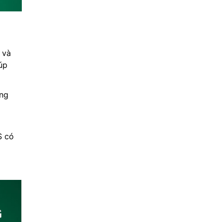
p
 và
úp
ông
S có