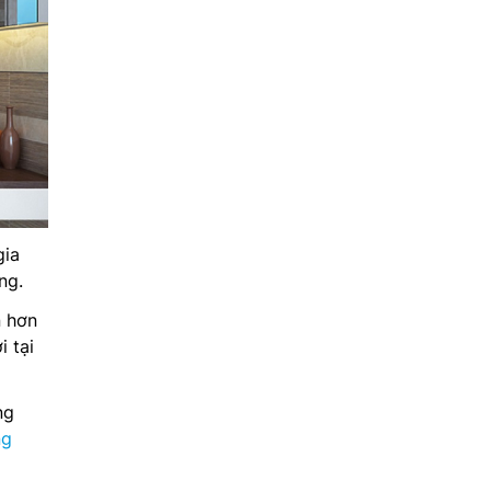
gia
ng.
n hơn
 tại
ng
ng