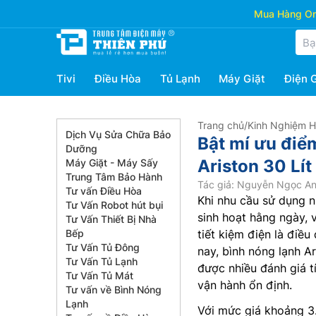
Mua Hàng Onl
Tivi
Điều Hòa
Tủ Lạnh
Máy Giặt
Điện 
Trang chủ
/
Kinh Nghiệm 
Dịch Vụ Sửa Chữa Bảo
Bật mí ưu điểm
Dưỡng
Ariston 30 Lí
Máy Giặt - Máy Sấy
Trung Tâm Bảo Hành
Tác giả: Nguyễn Ngọc A
Tư vấn Điều Hòa
Khi nhu cầu sử dụng 
Tư Vấn Robot hút bụi
sinh hoạt hằng ngày, 
Tư Vấn Thiết Bị Nhà
Bếp
tiết kiệm điện là điề
Tư Vấn Tủ Đông
nay, bình nóng lạnh Ar
Tư Vấn Tủ Lạnh
được nhiều đánh giá tí
Tư Vấn Tủ Mát
vận hành ổn định.
Tư vấn về Bình Nóng
Lạnh
Với mức giá khoảng 3