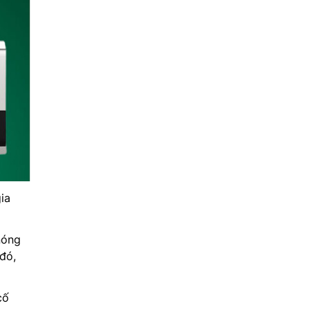
ia
nóng
đó,
cố