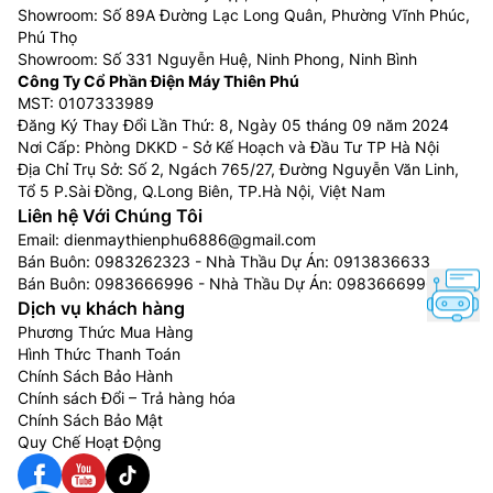
Showroom: Số 89A Đường Lạc Long Quân, Phường Vĩnh Phúc,
Phú Thọ
Showroom: Số 331 Nguyễn Huệ, Ninh Phong, Ninh Bình
Công Ty Cổ Phần Điện Máy Thiên Phú
MST: 0107333989
Đăng Ký Thay Đổi Lần Thứ: 8, Ngày 05 tháng 09 năm 2024
Nơi Cấp: Phòng DKKD - Sở Kế Hoạch và Đầu Tư TP Hà Nội
Địa Chỉ Trụ Sở: Số 2, Ngách 765/27, Đường Nguyễn Văn Linh,
Tổ 5 P.Sài Đồng, Q.Long Biên, TP.Hà Nội, Việt Nam
Liên hệ Với Chúng Tôi
Email:
dienmaythienphu6886@gmail.com
Bán Buôn:
0983262323
- Nhà Thầu Dự Án:
0913836633
Bán Buôn:
0983666996
- Nhà Thầu Dự Án:
0983666996
Dịch vụ khách hàng
Phương Thức Mua Hàng
Hình Thức Thanh Toán
Chính Sách Bảo Hành
Chính sách Đổi – Trả hàng hóa
Chính Sách Bảo Mật
Quy Chế Hoạt Động