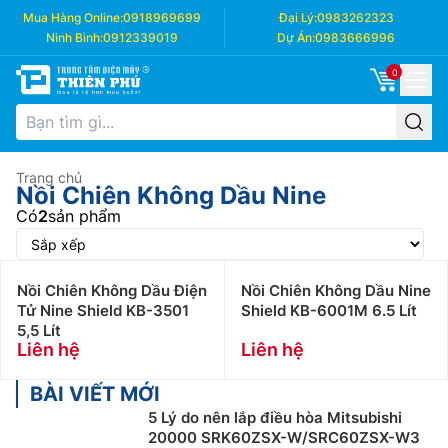
Mua Hàng Online:
0918969699
Đại Lý:
0983262323
Ninh Bình:
0912339019
Dự Án:
0983666996
0
Trang chủ
Nồi Chiên Không Dầu Nine
Có
2
sản phẩm
Nồi Chiên Không Dầu Điện
Nồi Chiên Không Dầu Nine
Tử Nine Shield KB-3501
Shield KB-6001M 6.5 Lít
5,5 Lít
Liên hệ
Liên hệ
BÀI VIẾT MỚI
5 Lý do nên lắp điều hòa Mitsubishi
20000 SRK60ZSX-W/SRC60ZSX-W3