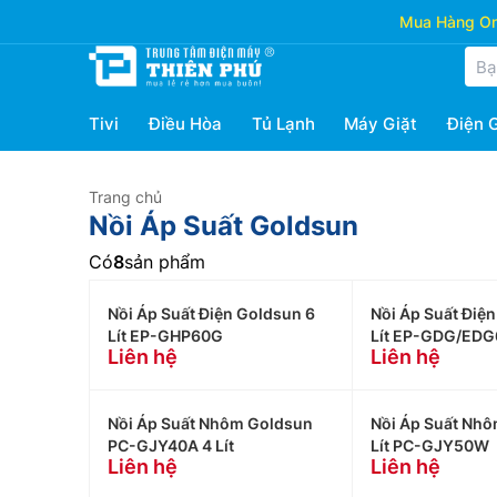
Mua Hàng Onl
Tivi
Điều Hòa
Tủ Lạnh
Máy Giặt
Điện 
Trang chủ
Nồi Áp Suất Goldsun
Có
8
sản phẩm
Nồi Áp Suất Điện Goldsun 6
Nồi Áp Suất Điệ
Lít EP-GHP60G
Lít EP-GDG/EDG
Liên hệ
Liên hệ
Nồi Áp Suất Nhôm Goldsun
Nồi Áp Suất Nhô
PC-GJY40A 4 Lít
Lít PC-GJY50W
Liên hệ
Liên hệ