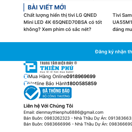
BÀI VIẾT MỚI
Chất lượng hiển thị tivi LG QNED
Tivi Sam
Mini LED 4K 65QNED70BSA có tốt
UA55M1E
không? Xem phim có sắc nét?
đáng mu
Đăng ký nhận th
Mua Hàng Online:
0918969699
Hotline Bảo Hành:
1800585859
Liên hệ Với Chúng Tôi
Email:
dienmaythienphu6886@gmail.com
Bán Buôn:
0983262323
- Nhà Thầu Dự Án:
091383663
Bán Buôn:
0983666996
- Nhà Thầu Dự Án:
09836669