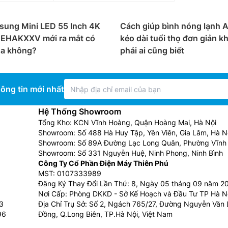
sung Mini LED 55 Inch 4K
Cách giúp bình nóng lạnh A
HAKXXV mới ra mắt có
kéo dài tuổi thọ đơn giản k
a không?
phải ai cũng biết
ông tin mới nhất
Hệ Thống Showroom
Tổng Kho: KCN Vĩnh Hoàng, Quận Hoàng Mai, Hà Nội
Showroom: Số 488 Hà Huy Tập, Yên Viên, Gia Lâm, Hà N
Showroom: Số 89A Đường Lạc Long Quân, Phường Vĩnh 
Showroom: Số 331 Nguyễn Huệ, Ninh Phong, Ninh Bình
Công Ty Cổ Phần Điện Máy Thiên Phú
MST: 0107333989
Đăng Ký Thay Đổi Lần Thứ: 8, Ngày 05 tháng 09 năm 2
Nơi Cấp: Phòng DKKD - Sở Kế Hoạch và Đầu Tư TP Hà N
3
Địa Chỉ Trụ Sở: Số 2, Ngách 765/27, Đường Nguyễn Văn L
96
Đồng, Q.Long Biên, TP.Hà Nội, Việt Nam