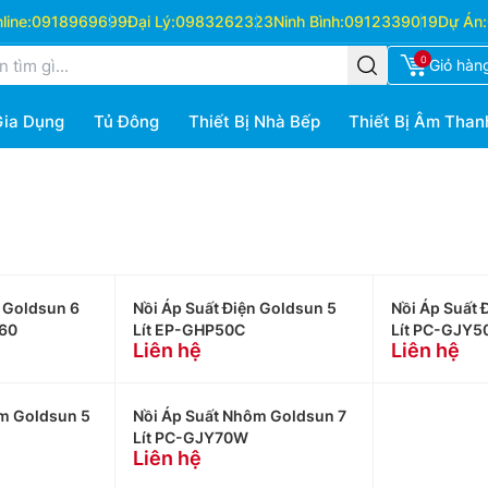
ine:
0918969699
Đại Lý:
0983262323
Ninh Bình:
0912339019
Dự Án:
0
Giỏ hàn
Gia Dụng
Tủ Đông
Thiết Bị Nhà Bếp
Thiết Bị Âm Than
n Goldsun 6
Nồi Áp Suất Điện Goldsun 5
Nồi Áp Suất 
60
Lít EP-GHP50C
Lít PC-GJY5
Liên hệ
Liên hệ
m Goldsun 5
Nồi Áp Suất Nhôm Goldsun 7
Lít PC-GJY70W
Liên hệ