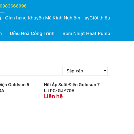
0983666996
Gian hàng Khuyến Mãi
Kinh Nghiệm Hay
Giới thiệu
g
h
Điều Hoà Công Trình
Bơm Nhiệt Heat Pump
Điện Goldsun 5
Nồi Áp Suất Điện Goldsun 7
0A
Lít PC-GJY70A
Liên hệ