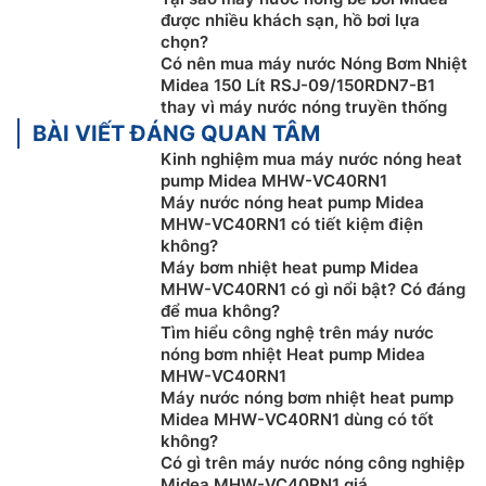
được nhiều khách sạn, hồ bơi lựa
chọn?
Có nên mua máy nước Nóng Bơm Nhiệt
Midea 150 Lít RSJ-09/150RDN7-B1
thay vì máy nước nóng truyền thống
BÀI VIẾT ĐÁNG QUAN TÂM
Kinh nghiệm mua máy nước nóng heat
pump Midea MHW-VC40RN1
Máy nước nóng heat pump Midea
MHW-VC40RN1 có tiết kiệm điện
không?
Máy bơm nhiệt heat pump Midea
MHW-VC40RN1 có gì nổi bật? Có đáng
Phạm vi hoạt động tối thiểu -15 độ C
để mua không?
Tìm hiểu công nghệ trên máy nước
Máy nước nóng Midea
giá rẻ MHW-VC40RN1 này có
nóng bơm nhiệt Heat pump Midea
thể vận hành ngay cả khi nhiệt độ ngoài trời xuống
MHW-VC40RN1
thấp tới -15 độ C và nước nóng vẫn đạt được tới 50
Máy nước nóng bơm nhiệt heat pump
Midea MHW-VC40RN1 dùng có tốt
độ C.
không?
Có gì trên máy nước nóng công nghiệp
Midea MHW-VC40RN1 giá