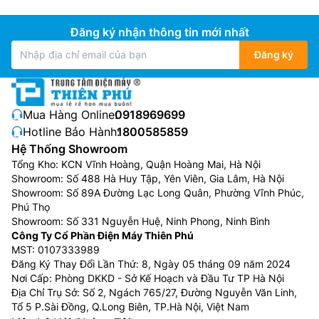
hưởng đến nhiệt độ nước.
Nhiều biện pháp bảo vệ nâng cao độ tin cậy của
Đăng ký nhận thông tin mới nhất
hệ thống: Cách điện hoàn toàn với nước, không
Đăng ký
gây giật điện. Không có bình chứa nhiên liệu,
không có bất cứ mối nguy hiểm nào từ sự rò rỉ
dầu, cháy, nổ… Toàn bộ dàn ống trao đổi nhiệt
quấn xung quanh bình tránh sự trao đổi nhiệt trực
Mua Hàng Online:
0918969699
tiếp từ dàn ống đồng và nước.
Hotline Bảo Hành:
1800585859
Hệ thống điều khiển điện làm mát môi chất lạnh
Hệ Thống Showroom
Tổng Kho: KCN Vĩnh Hoàng, Quận Hoàng Mai, Hà Nội
Showroom: Số 488 Hà Huy Tập, Yên Viên, Gia Lâm, Hà Nội
Showroom: Số 89A Đường Lạc Long Quân, Phường Vĩnh Phúc,
Phú Thọ
Showroom: Số 331 Nguyễn Huệ, Ninh Phong, Ninh Bình
Công Ty Cổ Phần Điện Máy Thiên Phú
MST: 0107333989
Đăng Ký Thay Đổi Lần Thứ: 8, Ngày 05 tháng 09 năm 2024
Nơi Cấp: Phòng DKKD - Sở Kế Hoạch và Đầu Tư TP Hà Nội
Địa Chỉ Trụ Sở: Số 2, Ngách 765/27, Đường Nguyễn Văn Linh,
Tổ 5 P.Sài Đồng, Q.Long Biên, TP.Hà Nội, Việt Nam