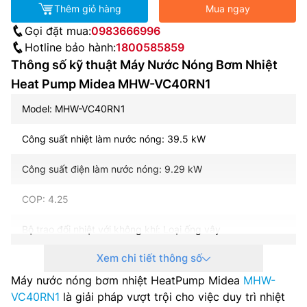
Thêm giỏ hàng
Mua ngay
Gọi đặt mua:
0983666996
Hotline bảo hành:
1800585859
Thông số kỹ thuật Máy Nước Nóng Bơm Nhiệt
Heat Pump Midea MHW-VC40RN1
Model: MHW-VC40RN1
Công suất nhiệt làm nước nóng: 39.5 kW
Công suất điện làm nước nóng: 9.29 kW
COP: 4.25
Bộ trao đổi nhiệt với không khí: Loại ống vây
Xem chi tiết thông số
Bộ trao đổi nhiệt với nước: Loại ống lồng ống bằng đồng
Máy nước nóng bơm nhiệt HeatPump Midea
MHW-
Máy nén: Quay (Inverter)
VC40RN1
là giải pháp vượt trội cho việc duy trì nhiệt