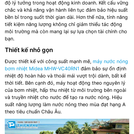
độ lý tưởng trong hoạt động kinh doanh. Kết cấu vững
Môi chất lạnh R410a
chắc và khả năng vận hành liên tục đảm bảo hiệu suất
bền bỉ trong suốt thời gian dài. Hơn thế nữa, tính năng
Van tiết lưu: Van tiết lưu điện tử
tiết kiệm năng lượng không chỉ giảm thiểu tác động
môi trường mà còn mang lại sự lựa chọn tài chính cho
Độ ồn bên ngoài: 63 dB(A)
bạn.
Kích thước máy (RxCxD): 1120 x 1558 x 400 mm
Thiết kế nhỏ gọn
Trọng lượng máy: 152 kg
Được thiết kế với công suất mạnh mẽ,
máy nước nóng
bơm nhiệt Midea MHW-VC40RN1
đảm bảo sự ổn định
Đường ống kết nối: DN32
nhiệt độ hoàn hảo và thoải mái vượt trội dành, bất kể
thời tiết. Bên cạnh đó, máy hoạt động theo nguyên lý
Áp lực nước giảm: 80 kPa
của bơm nhiệt, hấp thu nhiệt từ môi trường bên ngoài
và truyền nhiệt cho nước để tạo ra nước nóng. Hiệu
Bộ điều khiển dây: KJR-51BMKE-A (MODBUS)
suất năng lượng làm nước nóng theo mùa đạt hạng A
Lưu lượng nước nóng ra: 0.849 m3/h
theo tiêu chuẩn Châu Âu.
Nhiệt độ môi trường xung quanh: -15 đến 46 độ C