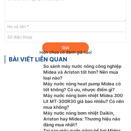
Máy nén hiệu suất cao
Gửi
Hiện chưa có đánh giá nào!
Với mục tiêu luôn theo đuổi việc đổi mới các công
BÀI VIẾT LIÊN QUAN
nghệ hiệu quả và ổn định, máy nén quay thế hệ mới
So sánh máy nước nóng công nghiệp
của
máy nước nóng
heatpump Midea MHW-VC40RN1
Midea và Ariston tốt hơn? Nên mua
đã đạt được một bước tiến lớn. Thiết kế kết cấu nhỏ
loại nào?
Máy nước nóng heat pump Midea có
gọn giúp thiết bị vận hành êm ái và ít thất thoát hơn.
tốt không? Có ưu, nhược điểm gì?
Bên cạnh đó, việc kết hợp giữa động cơ tiên tiến chất
Máy nước nóng bơm nhiệt Midea 300
Lít MT-300R30 giá bao nhiêu? Có nên
lượng cao (phần bên ngoài thiết bị), có thể điều khiển
mua không?
chính xác môi chất lạnh và các thành phần cốt lõi
Máy nước nóng bơm nhiệt Daikin,
khác không chỉ đảm bảo chất lượng của hệ thống mà
Ariston hay Midea: Thương hiệu nào
còn giúp tiết kiệm năng lượng, mang đến sự thoải mái,
đáng mua nhất?
vận hành yên tĩnh và bền bỉ.
Tại sao máy nước nóng bể bơi Midea