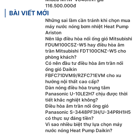
116.500.000đ
BÀI VIẾT MỚI
Những sai lầm cần tránh khi chọn mua
máy nước nóng bơm nhiệt Heat Pump
Ariston
Nên lắp điều hòa nối ống gió Mitsubishi
FDUM100CSZ-W5 hay điều hòa âm
trần Mitsubishi FDT100CNZ-W5 cho
phòng khách?
Có nên đầu tư điều hòa âm trần nối
Nhiều công nghệ tiên tiến
ống gió Daikin
FBFC71DVM9/RZFC71EVM cho xu
Chức năng xếp tầng cho hệ thống lớn
hướng nội thất cao cấp?
Dàn nóng điều hòa trung tâm
Kiểm soát nguồn nhiệt phụ trợ đáp ứng nhu cầu
Panasonic U-10LE2H7 chịu được thời
sưởi ấm ở nhiệt độ thấp
tiết khắc nghiệt không?
Rã đông thông minh và hiệu quả đảm bảo cho quá
Điều hòa âm trần nối ống gió
trình sưởi ấm: Khi hệ thống đang trong quá trình
Panasonic S-3448PF3H/U-34PRH1H5
làm tan băng, van bốn ngả đảo chiều, hệ thống sẽ
có thực sự đáng tiền?
Vì sao nhiều biệt thự lựa chọn máy
hấp thụ năng lượng từ đường ống môi chất lạnh
nước nóng Heat Pump Daikin?
phá băng. Quá trình làm tan băng sẽ không ảnh