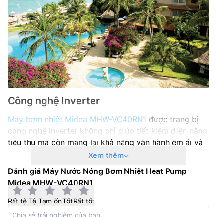
Phạm vi nhiệt độ nước ra: 20 đến 55 độ C
Nguồn điện: 3 pha, 380-415 V, 50 Hz
Dòng điện tối đa: 25 A
Công nghệ Inverter
Máy bơm nhiệt Midea MHW-VC40RN1
được trang bị
công nghệ inverter không chỉ giúp tiết kiệm điện năng
tiêu thụ mà còn mang lại khả năng vận hành êm ái và
gia tăng độ bền cho máy nén.
Xem thêm
Đánh giá Máy Nước Nóng Bơm Nhiệt Heat Pump
Midea MHW-VC40RN1
Rất tệ
Tệ
Tạm ổn
Tốt
Rất tốt