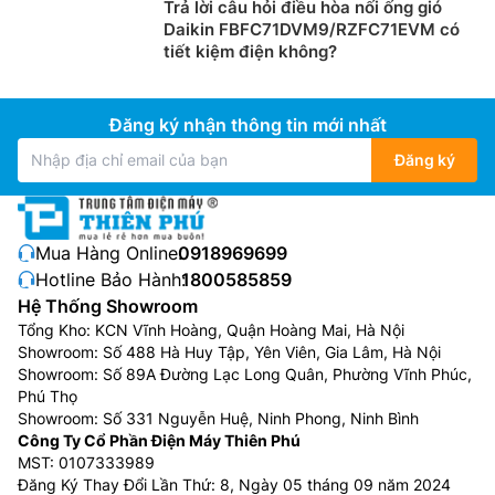
Trả lời câu hỏi điều hòa nối ống gió
chỉnh với màn hình cảm ứng và điều khiển từ xa.
Daikin FBFC71DVM9/RZFC71EVM có
tiết kiệm điện không?
Bên cạnh đó, Tính năng tự động học hỏi AES trong
quá trình sử dụng giúp tiết kiệm năng lượng và 02 chế
độ vận hành linh hoạt: Tiết kiệm/Tiêu chuẩn/Làm nóng
Đăng ký nhận thông tin mới nhất
nhanh.
Đăng ký
Mua Hàng Online:
0918969699
Hotline Bảo Hành:
1800585859
Hệ Thống Showroom
Tổng Kho: KCN Vĩnh Hoàng, Quận Hoàng Mai, Hà Nội
Showroom: Số 488 Hà Huy Tập, Yên Viên, Gia Lâm, Hà Nội
Showroom: Số 89A Đường Lạc Long Quân, Phường Vĩnh Phúc,
Phú Thọ
Showroom: Số 331 Nguyễn Huệ, Ninh Phong, Ninh Bình
Công Ty Cổ Phần Điện Máy Thiên Phú
Thân thiện với môi trường
MST: 0107333989
Đăng Ký Thay Đổi Lần Thứ: 8, Ngày 05 tháng 09 năm 2024
Máy bơm nhiệt
Ao Smith giá rẻ HPI-50D1.0BE này sử