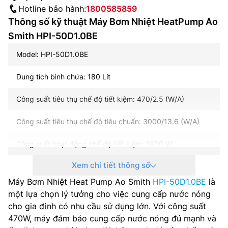
Hotline bảo hành:
1800585859
Thông số kỹ thuật Máy Bơm Nhiệt HeatPump Ao
Smith HPI-50D1.0BE
Model: HPI-50D1.0BE
Dung tích bình chứa: 180 Lít
Công suất tiêu thụ chế độ tiết kiệm: 470/2.5 (W/A)
Công suất tiêu thụ chế độ tiêu chuẩn: 3000/13.6 (W/A)
Công suất hoạt động chế độ tiết kiệm: 1800 W
Xem chi tiết thông số
Công suất hoạt động chế độ tiêu chuẩn: 3800 W
Máy Bơm Nhiệt Heat Pump Ao Smith
HPI-50D1.0BE
là
Nhiệt độ nước đầu ra: 35~75 độ C
một lựa chọn lý tưởng cho việc cung cấp nước nóng
cho gia đình có nhu cầu sử dụng lớn. Với công suất
Nguồn điện: 1 pha, 220-240 V, 50-60 Hz
470W, máy đảm bảo cung cấp nước nóng đủ mạnh và