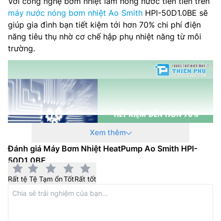
Với công nghệ bơm nhiệt làm nóng nước tiên tiến trên
máy nước nóng bơm nhiệt Ao Smith
HPI-50D1.0BE sẽ
giúp gia đình bạn tiết kiệm tới hơn 70% chi phí điện
năng tiêu thụ nhờ cơ chế hập phụ nhiệt năng từ môi
trường.
Xem thêm
Đánh giá Máy Bơm Nhiệt HeatPump Ao Smith HPI-
50D1.0BE
Rất tệ
Tệ
Tạm ổn
Tốt
Rất tốt
An toàn tuyệt đối
Công nghệ phủ Blue Diamond trên
máy nước nóng
HeatPump Ao Smith giá rẻ HPI-50D1.0BE chống ăn