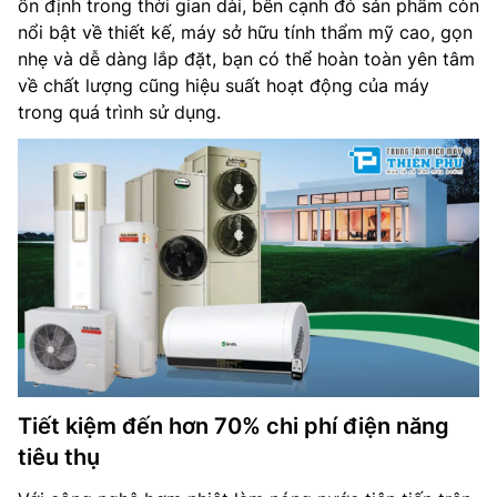
ổn định trong thời gian dài, bên cạnh đó sản phẩm còn
Độ ồn: 40 dB(A)
nổi bật về thiết kế, máy sở hữu tính thẩm mỹ cao, gọn
nhẹ và dễ dàng lắp đặt, bạn có thể hoàn toàn yên tâm
Môi chất lạnh: R134a
về chất lượng cũng hiệu suất hoạt động của máy
Kích thước máy: 1850 x 520 mm
trong quá trình sử dụng.
Trọng lượng: 92 kg
Hãng sản xuất: Ao Smith
Nơi sản xuất: –
Năm ra mắt: –
Tiết kiệm đến hơn 70% chi phí điện năng
tiêu thụ