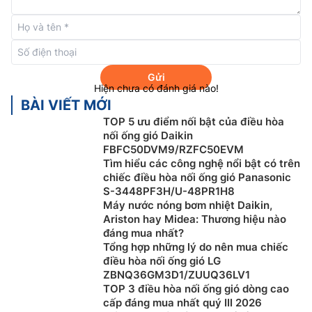
mòn, chống rò rỉ và chịu nhiệt 85 độ C. Ngoài ra máy
còn tích hợp tính năng tự động bảo vệ quá nhiệt và
quá áp.
Gửi
Hiện chưa có đánh giá nào!
BÀI VIẾT MỚI
TOP 5 ưu điểm nối bật của điều hòa
nối ống gió Daikin
FBFC50DVM9/RZFC50EVM
Tìm hiểu các công nghệ nổi bật có trên
chiếc điều hòa nối ống gió Panasonic
S-3448PF3H/U-48PR1H8
Máy nước nóng bơm nhiệt Daikin,
Ariston hay Midea: Thương hiệu nào
đáng mua nhất?
Hoạt động liên tục trong mọi điều kiện thời
Tổng hợp những lý do nên mua chiếc
điều hòa nối ống gió LG
tiết
ZBNQ36GM3D1/ZUUQ36LV1
TOP 3 điều hòa nối ống gió dòng cao
Hoạt động liên tục trong mọi điều kiện thời tiết để tạo
cấp đáng mua nhất quý III 2026
ra nước nóng với nhiệt độ mong muốn. Dễ dàng điều