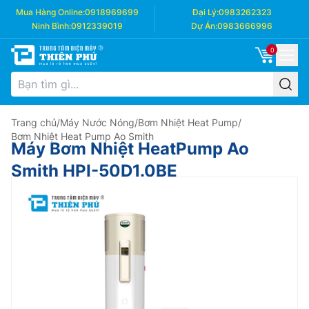
Mua Hàng Online:
0918969699
Đại Lý:
0983262323
Ninh Bình:
0912339019
Dự Án:
0983666996
0
Trang chủ
/
Máy Nước Nóng
/
Bơm Nhiệt Heat Pump
/
Bơm Nhiệt Heat Pump Ao Smith
Máy Bơm Nhiệt HeatPump Ao
Smith HPI-50D1.0BE