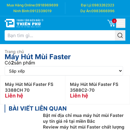
Mua Hàng Online:
0918969699
Đại Lý:
0983262323
Ninh Bình:
0912339019
Dự Án:
0983666996
0
Trang chủ
Máy Hút Mùi Faster
Có
2
sản phẩm
Máy Hút Mùi Faster FS
Máy Hút Mùi Faster FS
3388CH 70
3588C2-70
Liên hệ
Liên hệ
BÀI VIẾT LIÊN QUAN
Bật mí địa chỉ mua máy hút mùi Faster
uy tín giá rẻ tại miền Bắc
Review máy hút mùi Faster chất lượng