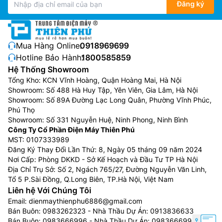
Đăng ký
Mua Hàng Online:
0918969699
Hotline Bảo Hành:
1800585859
Hệ Thống Showroom
Tổng Kho: KCN Vĩnh Hoàng, Quận Hoàng Mai, Hà Nội
Showroom: Số 488 Hà Huy Tập, Yên Viên, Gia Lâm, Hà Nội
Showroom: Số 89A Đường Lạc Long Quân, Phường Vĩnh Phúc,
Phú Thọ
Showroom: Số 331 Nguyễn Huệ, Ninh Phong, Ninh Bình
Công Ty Cổ Phần Điện Máy Thiên Phú
MST: 0107333989
Đăng Ký Thay Đổi Lần Thứ: 8, Ngày 05 tháng 09 năm 2024
Nơi Cấp: Phòng DKKD - Sở Kế Hoạch và Đầu Tư TP Hà Nội
Địa Chỉ Trụ Sở: Số 2, Ngách 765/27, Đường Nguyễn Văn Linh,
Tổ 5 P.Sài Đồng, Q.Long Biên, TP.Hà Nội, Việt Nam
Liên hệ Với Chúng Tôi
Email:
dienmaythienphu6886@gmail.com
Bán Buôn:
0983262323
- Nhà Thầu Dự Án:
0913836633
Bán Buôn:
0983666996
- Nhà Thầu Dự Án:
0983666996