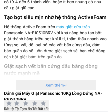
có từ 4 đến 5 thành viên, hoặc ít hơn nhưng có nhu
cầu giặt giũ cao.
Tạo bọt siêu mịn nhờ hệ thống ActiveFoam
Hệ thống Active Foam trên
máy giặt cửa trên
Panasonic NA-F10S10BRV với khả năng hòa tan bột
giặt thành hàng triệu bọt khí li ti, thẩm thấu nhanh vào
từng sợi vải, để loại bỏ các vết bẩn cứng đầu, đảm
bảo quần áo sẽ luôn được giặt sạch sẽ, hạn chế đóng
cặn bột giặt bám trên quần áo.
Giặt sạch vết bẩn cứng đầu bằng dòng
nước mạnh mẽ
Hiệu quả giặt sạch được tạo ra thông qua một hệ
Xem thêm
thống chuyển động độc đáo của dòng nước kết hợp
Đánh giá Máy Giặt Panasonic 10Kg Lồng Đứng NA-
với chức năng xoay đảo kết hợp lực xoáy mạnh và
F10S10BRV
yếu luân phiên. Dòng nước động này tạo ra chức năng
giặt kiểu chà hiệu quả để loại bỏ vết bẩn hiệu quả hơn.
Rất tệ
Tệ
Tạm ổn
Tốt
Rất tốt