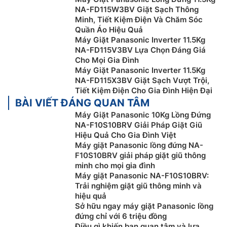
NA-FD115W3BV Giặt Sạch Thông
Minh, Tiết Kiệm Điện Và Chăm Sóc
Quần Áo Hiệu Quả
Máy Giặt Panasonic Inverter 11.5Kg
NA-FD115V3BV Lựa Chọn Đáng Giá
Cho Mọi Gia Đình
Máy Giặt Panasonic Inverter 11.5Kg
NA-FD115X3BV Giặt Sạch Vượt Trội,
Tiết Kiệm Điện Cho Gia Đình Hiện Đại
BÀI VIẾT ĐÁNG QUAN TÂM
Máy Giặt Panasonic 10Kg Lồng Đứng
NA-F10S10BRV Giải Pháp Giặt Giũ
Hiệu Quả Cho Gia Đình Việt
Máy giặt Panasonic lồng đứng NA-
F10S10BRV giải pháp giặt giũ thông
minh cho mọi gia đình
Máy giặt Panasonic NA-F10S10BRV:
Trải nghiệm giặt giũ thông minh và
hiệu quả
Sở hữu ngay máy giặt Panasonic lồng
đứng chỉ với 6 triệu đồng
Điều gì khiến bạn quan tâm và lựa