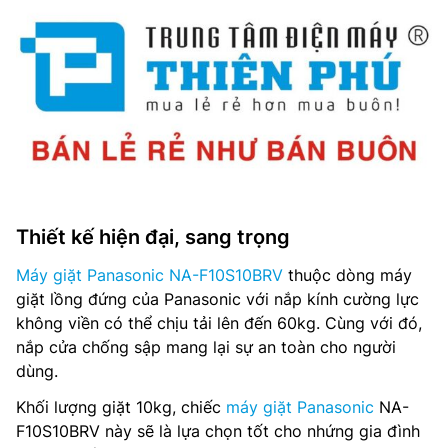
Tốc độ quay vắt tối đa: 700 vòng/phút
Chất liệu lồng giặt: Thép không gỉ
Chất liệu vỏ máy: Kim loại sơn tĩnh điện
Chất liệu nắp máy: Kính chịu lực
Bảng điều khiển: Song ngữ Anh – Việt có nút nhấn
Thiết kế hiện đại, sang trọng
Kích thước, khối lượng: 554 x 582 x 952 mm, 34 kg
Máy giặt Panasonic NA-F10S10BRV
thuộc dòng máy
giặt lồng đứng của Panasonic với nắp kính cường lực
Sản xuất tại: Việt Nam
không viền có thể chịu tải lên đến 60kg. Cùng với đó,
nắp cửa chống sập mang lại sự an toàn cho người
Dòng sản phẩm: 2021
dùng.
Thời gian bảo hành động cơ: Máy 2 năm/ 12 năm động cơ
Khối lượng giặt 10kg, chiếc
máy giặt Panasonic
NA-
F10S10BRV này sẽ là lựa chọn tốt cho nhứng gia đình
Hãng: Panasonic