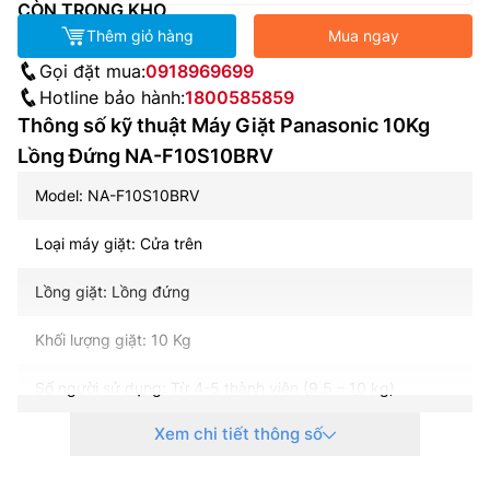
CÒN TRONG KHO
Thêm giỏ hàng
Mua ngay
Gọi đặt mua:
0918969699
Hotline bảo hành:
1800585859
Thông số kỹ thuật Máy Giặt Panasonic 10Kg
Lồng Đứng NA-F10S10BRV
Model: NA-F10S10BRV
Loại máy giặt: Cửa trên
Lồng giặt: Lồng đứng
Khối lượng giặt: 10 Kg
Số người sử dụng: Từ 4-5 thành viên (9.5 – 10 kg)
Xem chi tiết thông số
Kiểu động cơ: Truyền động gián tiếp (dây Curoa)
Công nghệ sấy: Không có