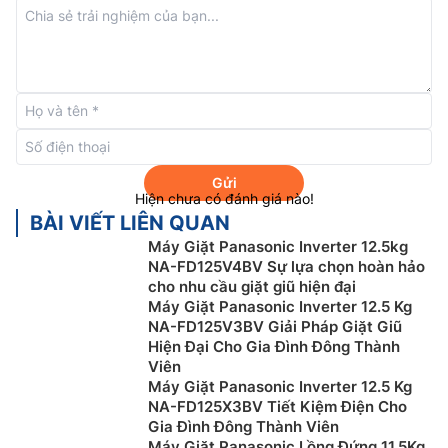
Giặt sạch hơn 15% với chế độ giặt siêu
sạch
Máy giặt Panasonic 10kg
NA-F10S10BRV được trang bị
chế độ giặt siêu sạch với các quy trình ngâm tăng
cường và xoay đảo mạnh mẽ giúp loại bỏ vết bẩn
cứng đầu. Từ đó, tăng hiệu quả giặt sạch lên tới 15%
so với chế độ giặt thông thường.
Gửi
Hiện chưa có đánh giá nào!
Mâm giặt tinh thể bạc
BÀI VIẾT LIÊN QUAN
Máy Giặt Panasonic Inverter 12.5kg
Máy giặt Panasonic giá rẻ
NA-F10S10BRV sử dụng
NA-FD125V4BV Sự lựa chọn hoàn hảo
mâm giặt với các tinh thể ion bạc mang lại hiệu quả
cho nhu cầu giặt giũ hiện đại
kháng khuẩn và chống nấm mốc cho mâm giặt và hệ
Máy Giặt Panasonic Inverter 12.5 Kg
NA-FD125V3BV Giải Pháp Giặt Giũ
thống lọc xơ vải cùng khả năng loại bỏ cặn bột giặt.
Hiện Đại Cho Gia Đình Đông Thành
Viên
Máy Giặt Panasonic Inverter 12.5 Kg
NA-FD125X3BV Tiết Kiệm Điện Cho
Gia Đình Đông Thành Viên
Máy Giặt Panasonic Lồng Đứng 11.5Kg