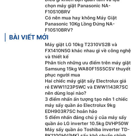
chọn máy giặt Panasonic NA-
F10S10BRV
Có nên mua hay không Máy Giặt
Panasonic 10Kg Lồng Đứng NA-
F10S10BRV?
BÀI VIẾT MỚI
Máy giặt LG 10kg T2310VS2B và
FX1410N5G khác nhau gì về công nghệ
và thiết kế
Phân tích những ưu điểm trên máy giặt
Samsung 15kg WA80F15S5CSV thuyết
phục người mua
Hai chiếc máy giặt sấy Electrolux giá
rẻ EWW1123P5WC và EWW1143R7SC
nên dùng loại nào?
3 điểm nhấn ấn tượng tạo nên 1 chiếc
máy sấy quần áo Electrolux 9kg
EDH903R7SC hoản hảo
5 điểm nhấn đáng chú ý của máy sấy
quần áo LG inverter 10.5kg DVHP50W
Máy sấy quần áo Toshiba inverter TD-
BK110GHV(MK) sấy khô chuẩn chỉnh