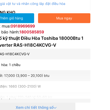
giá vật tư và nhân công lắp đặt điều hòa
NG KHO
Thêm giỏ hàng
Mua ngay
t mua:
0918969699
e bảo hành:
1800585859
 kỹ thuật Điều Hòa Toshiba 18000Btu 1
nverter RAS-H18C4KCVG-V
RAS-H18C4KCVG-V
 hòa: 1 chiều
t: 17,000 (3,900 – 20,100) btu
 điện: 1660 (300-2100) W
ện: 1 pha/ 220-240 V/ 50-60 Hz
Xem chi tiết thông số
ệ inverter: Có