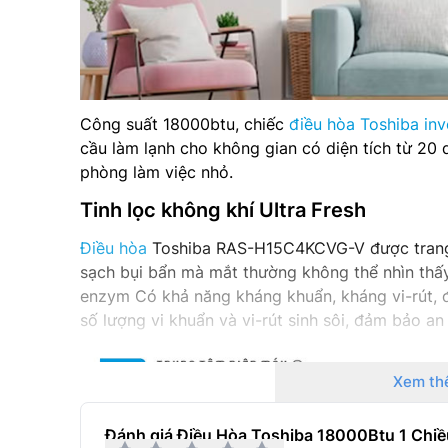
Công suất 18000btu, chiếc
điều hòa Toshiba inv
cầu làm lạnh cho không gian có diện tích từ 2
phòng làm việc nhỏ.
Tinh lọc không khí Ultra Fresh
Điều hòa
Toshiba RAS-H15C4KCVG-V được trang 
sạch bụi bẩn mà mắt thường không thể nhìn thấ
enzym Có khả năng kháng khuẩn, kháng vi-rút, đ
số lượng vi khuẩn và vi-rút sinh sôi, đảm bảo a
Xem th
Đánh giá Điều Hòa Toshiba 18000Btu 1 Chi