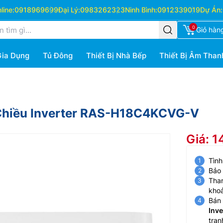
ine:
0918969699
Đại Lý:
0983262323
Ninh Bình:
0912339019
Dự Án:
0
Giỏ hàn
Gia Dụng
Tủ Đông
Thiết Bị Nhà Bếp
Thiết Bị Âm Than
 Chiều Inverter RAS-H18C4KCVG-V
Giá: 
Tình
Bảo
Than
kho
Bán 
Inv
tran