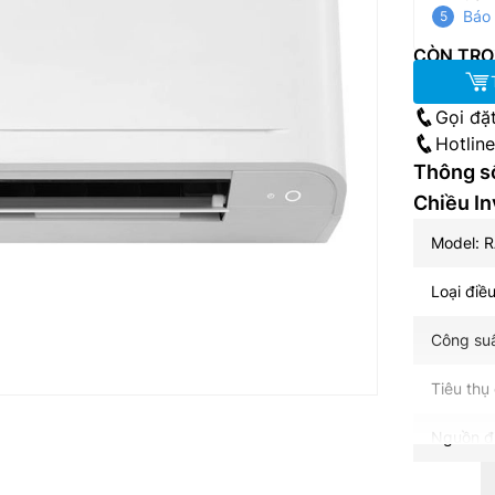
Báo 
CÒN TRO
Gọi đặ
Hotlin
Thông số
Chiều I
Model: 
Loại điều
Công suấ
Tiêu thụ
Nguồn đi
Công ngh