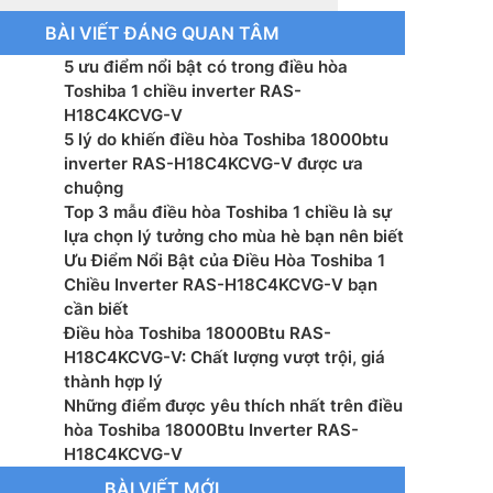
BÀI VIẾT ĐÁNG QUAN TÂM
 lạnh: R32
5 ưu điểm nổi bật có trong điều hòa
ước dàn lạnh: 293x798x230 mm
Toshiba 1 chiều inverter RAS-
H18C4KCVG-V
ợng dàn lạnh: 9 kg
5 lý do khiến điều hòa Toshiba 18000btu
inverter RAS-H18C4KCVG-V được ưa
ước dàn nóng: 550x780x290 mm
chuộng
Top 3 mẫu điều hòa Toshiba 1 chiều là sự
ợng dàn nóng: 33 kg
lựa chọn lý tưởng cho mùa hè bạn nên biết
Ưu Điểm Nổi Bật của Điều Hòa Toshiba 1
nh ống(lỏng/hơi): 6.35/12.7 mm
Chiều Inverter RAS-H18C4KCVG-V bạn
cần biết
 xuất: Toshiba
Điều hòa Toshiba 18000Btu RAS-
H18C4KCVG-V: Chất lượng vượt trội, giá
 Thái Lan
thành hợp lý
Những điểm được yêu thích nhất trên điều
hòa Toshiba 18000Btu Inverter RAS-
H18C4KCVG-V
BÀI VIẾT MỚI