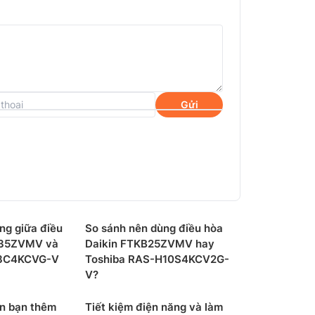
Gửi
ng giữa điều
So sánh nên dùng điều hòa
F35ZVMV và
Daikin FTKB25ZVMV hay
13C4KCVG-V
Toshiba RAS-H10S4KCV2G-
ược thiết kế lưới lọc chống nấm mốc. Đây
V?
 chất gây kích ứng trong không khí cho không
tiện dụng vì có thể dễ dàng tháo ra để vệ
ến bạn thêm
Tiết kiệm điện năng và làm