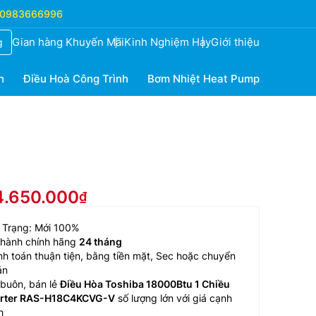
0983666996
Gian hàng Khuyến Mãi
Kinh Nghiệm Hay
Giới thiệu
g
h
Điều Hoà Công Trình
Bơm Nhiệt Heat Pump
14.650.000
 Trạng: Mới 100%
 hành chính hãng
24 tháng
h toán thuận tiện, bằng tiền mặt, Sec hoặc chuyển
ản
buôn, bán lẻ
Điều Hòa Toshiba 18000Btu 1 Chiều
erter RAS-H18C4KCVG-V
số lượng lớn với giá cạnh
h