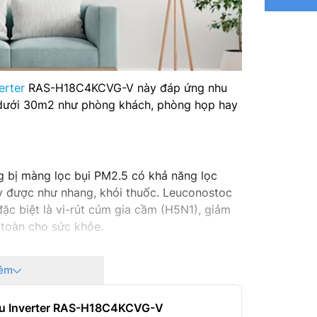
erter
RAS-H18C4KCVG-V này đáp ứng nhu
0 dưới 30m2 như phòng khách, phòng họp hay
bị màng lọc bụi PM2.5 có khả năng lọc
y được như nhang, khói thuốc. Leuconostoc
ặc biệt là vi-rút cúm gia cầm (H5N1), giảm
n toàn cho sức khỏe.
êm
ều Inverter RAS-H18C4KCVG-V