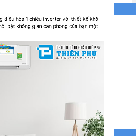
Môi chất
ều hòa 1 chiều inverter với thiết kế khối
Kích th
nổi bật không gian căn phòng của bạn một
Trọng lư
Kích th
Trọng lư
Đường kí
Hãng sản
Xuất xứ: