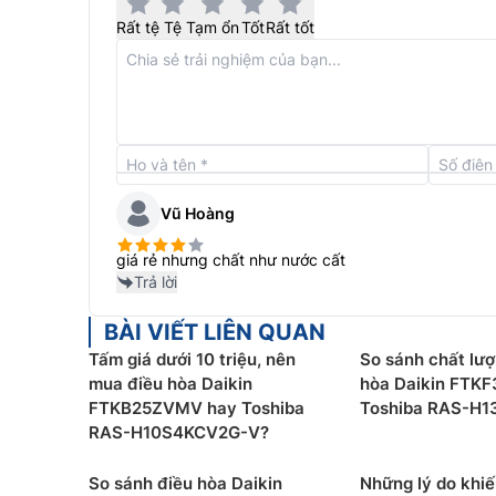
Rất tệ
Tệ
Tạm ổn
Tốt
Rất tốt
Vũ Hoàng
giá rẻ nhưng chất như nước cất
Trả lời
BÀI VIẾT LIÊN QUAN
Tấm giá dưới 10 triệu, nên
So sánh chất lượ
Chống nấm mốc
mua điều hòa Daikin
hòa Daikin FTK
FTKB25ZVMV hay Toshiba
Toshiba RAS-H
Điều hòa Toshiba 15000btu RAS-H15C4KCVG-V đ
RAS-H10S4KCV2G-V?
là lớp bảo vệ đầu tiên có khả năng lọc bụi bẩn,
gian sống của bạn luôn trong lành. Lưới lọc rất 
So sánh điều hòa Daikin
Những lý do khi
sinh, giữ cho luồng khí luôn sạch sẽ.