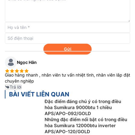
Công nghệ cảm biến nhiệt S-iFeel
Dựa vào thói quen đặt điều khiển trong tầm tay để
thuận tiện khi sử dụng,
Điều hòa Sumikura 18000
1
chiều APS/APO-180/MORANDI trang bị thêm bộ phận
Gửi
cảm biến bên trong điều khiển để nhận diện khu vực
Ngọc Hân
có người và ưu tiên kiểm soát chặt nhiệt độ tại đó,
đảm bảo cảm giác dễ chịu luôn được duy trì ổn định.
Giao hàng nhanh , nhân viên tư vấn nhiệt tình, nhân viên lắp đặt
chuyên nghiệp
Trả lời
BÀI VIẾT LIÊN QUAN
Đặc điểm đáng chú ý có trong điều
hòa Sumikura 9000btu 1 chiều
APS/APO-092/GOLD
Những đặc điểm nổi bật có trong điều
hòa Sumikura 12000btu inverter
APS/APO-120/GOLD