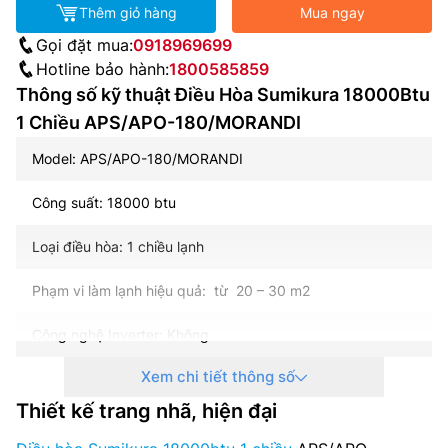
Thêm giỏ hàng
Mua ngay
Gọi đặt mua:
0918969699
Hotline bảo hành:
1800585859
Thông số kỹ thuật Điều Hòa Sumikura 18000Btu
1 Chiều APS/APO-180/MORANDI
Model: APS/APO-180/MORANDI
Công suất: 18000 btu
Loại điều hòa: 1 chiều lạnh
Phạm vi làm lạnh hiệu quả: từ 20 – 30 m2
Công nghệ Inverter: Không
Xem chi tiết thông số
Điện năng tiêu thụ: 1724 W
Thiết kế trang nhã, hiện đại
Nguồn điện: 220-240 V, 50-60 Hz