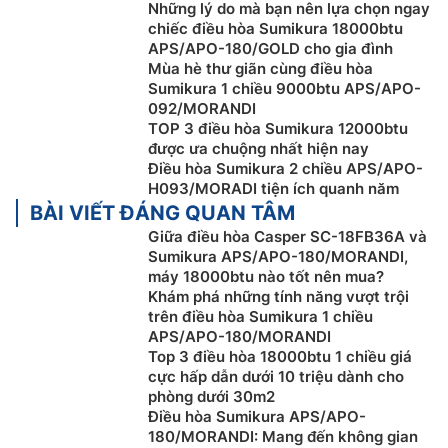
Những lý do mà bạn nên lựa chọn ngay
chiếc điều hòa Sumikura 18000btu
APS/APO-180/GOLD cho gia đình
Mùa hè thư giãn cùng điều hòa
Tiện lợi hơn với tính năng tự làm sạch S-
Sumikura 1 chiều 9000btu APS/APO-
Clean
092/MORANDI
TOP 3 điều hòa Sumikura 12000btu
Vệ sinh dàn lạnh định kỳ là việc làm cần thiết nhưng
được ưa chuộng nhất hiện nay
Điều hòa Sumikura 2 chiều APS/APO-
chưa được người dùng nghiêm túc thực hiện vì còn
H093/MORADI tiện ích quanh năm
nhiều bề bộn cuộn sống. Vì vậy,
điều hòa Sumikura giá
BÀI VIẾT ĐÁNG QUAN TÂM
rẻ
APS/APO-180/MORANDI ra mắt tính năng S-Clean
Giữa điều hòa Casper SC-18FB36A và
để làm sạch điều hòa qua cơ chế đóng băng – thổi gió
Sumikura APS/APO-180/MORANDI,
trong 20 phút. Cơ chế này hữu ích và hiệu quả hơn vì
máy 18000btu nào tốt nên mua?
vừa cuốn trôi bụi bẩn, vừa ngăn ẩm mốc và vi khuẩn
Khám phá những tính năng vượt trội
sinh sôi. Việc của bạn chỉ là nhấn nút và chờ 20 phút
trên điều hòa Sumikura 1 chiều
APS/APO-180/MORANDI
để tận hưởng làn gió mát an toàn.
Top 3 điều hòa 18000btu 1 chiều giá
cực hấp dẫn dưới 10 triệu dành cho
phòng dưới 30m2
Điều hòa Sumikura APS/APO-
180/MORANDI: Mang đến không gian