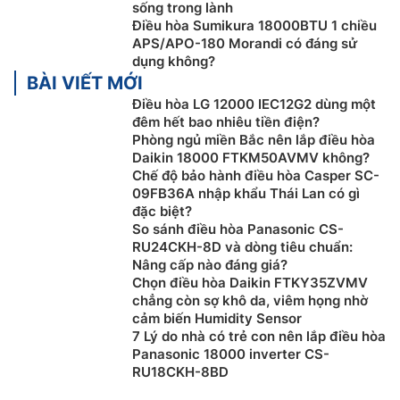
sống trong lành
Điều hòa Sumikura 18000BTU 1 chiều
APS/APO-180 Morandi có đáng sử
dụng không?
BÀI VIẾT MỚI
Điều hòa LG 12000 IEC12G2 dùng một
đêm hết bao nhiêu tiền điện?
Phòng ngủ miền Bắc nên lắp điều hòa
Daikin 18000 FTKM50AVMV không?
Bộ lọc diệt khuẩn, khử mùi
Chế độ bảo hành điều hòa Casper SC-
09FB36A nhập khẩu Thái Lan có gì
Điều hòa
Sumikura 1 chiều 18000 APS/APO-
đặc biệt?
180/MORANDI được trang bị bộ lọc diệt khuẩn có khả
So sánh điều hòa Panasonic CS-
năng khử mùi khó chịu trong phòng, đồng thời bộ lọc
RU24CKH-8D và dòng tiêu chuẩn:
này còn giúp loại bỏ các loại bụi bẩn và các chất gây
Nâng cấp nào đáng giá?
dị ứng như phấn hoa, lông thú nuôi… trả lại bầu không
Chọn điều hòa Daikin FTKY35ZVMV
chẳng còn sợ khô da, viêm họng nhờ
khí trong lành cho căn phòng của bạn.
cảm biến Humidity Sensor
7 Lý do nhà có trẻ con nên lắp điều hòa
Panasonic 18000 inverter CS-
RU18CKH-8BD