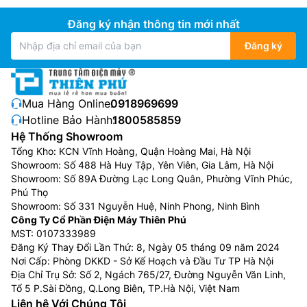
Đăng ký nhận thông tin mới nhất
Đăng ký
Mua Hàng Online:
0918969699
Hotline Bảo Hành:
1800585859
Môi chất lạnh R32
Hệ Thống Showroom
Tổng Kho: KCN Vĩnh Hoàng, Quận Hoàng Mai, Hà Nội
Điều hòa Sumikura giá rẻ APS/APO-180/MORANDI sử
Showroom: Số 488 Hà Huy Tập, Yên Viên, Gia Lâm, Hà Nội
dụng môi chất lạnh R32 thân thiện với môi trường,
Showroom: Số 89A Đường Lạc Long Quân, Phường Vĩnh Phúc,
giảm thiểu lượng khí nhà kính thải ra môi trường, đồng
Phú Thọ
thời giúp người dùng sử dụng năng lượng hiệu quả hơn
Showroom: Số 331 Nguyễn Huệ, Ninh Phong, Ninh Bình
nhờ đặc tính tạo hơi lạnh sâu hơn.
Công Ty Cổ Phần Điện Máy Thiên Phú
MST: 0107333989
Đăng Ký Thay Đổi Lần Thứ: 8, Ngày 05 tháng 09 năm 2024
Nơi Cấp: Phòng DKKD - Sở Kế Hoạch và Đầu Tư TP Hà Nội
Địa Chỉ Trụ Sở: Số 2, Ngách 765/27, Đường Nguyễn Văn Linh,
Tổ 5 P.Sài Đồng, Q.Long Biên, TP.Hà Nội, Việt Nam
Liên hệ Với Chúng Tôi