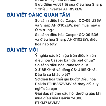
5 ưu điểm vượt trội của điều hòa Sharp
Điều hòa Sharp inverter 1 chiều AH-X10ZEW được thiết
1 Chiều Inverter AH-X9XEW
kế
cửa gió
mới tạo ra luồng khí COANA giúp làm mát
BÀI VIẾT ĐÁNG QUAN TÂM
toàn bộ căn phòng và có khả năng thổi gió xa lên tới
So sánh điều hòa Casper QC-09IU36A
15m.
và Sharp AH-X10ZEW, nên mua máy ở
tầm trung?
So sánh điều hòa Casper GC-09IB36
và điều hòa Sharp AH-X10ZEW, điều
hòa nào tốt?
BÀI VIẾT MỚI
Ý nghĩa các ký hiệu trên điều khiển
điều hòa Casper bạn đã biết chưa?
So sánh điều hòa Panasonic CS-
XU18BKH-8 và dòng CS-U18BKH-8:
Đâu là sự khác biệt?
Sợ điều hòa thổi gió buốt? Điều hòa
Daikin FTHB35ZVMV sẽ thay đổi suy
nghĩ của bạn
Lưới lọc bụi polypropylene
Giải đáp những câu hỏi thường gặp khi
mua điều hòa Daikin 24000
Trên dàn lạnh của
điều hòa Sharp giá rẻ
AH-X10ZEW
FTKM71AVMV
này còn được tích hợp lưới lọc bụi polypropylene giúp