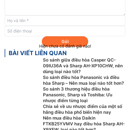
Chế độ làm lạnh nhanh Super Jet
Điều hòa Sharp inverter
AH-X10ZEW được trang bị
công nghệ Super Jet giúp máy làm lạnh nhanh hơn
đến 40% khi giảm xuống 5 độ C chỉ trong 5 phút để
bạn có thể thư giãn trong không gian mát mẻ gần như
Gửi
ngay lập tức sau khi khởi động chế độ này.
Hiện chưa có đánh giá nào!
BÀI VIẾT LIÊN QUAN
So sánh giữa điều hòa Casper QC-
09IU36A và Sharp AH-XP10CHW, nên
dùng loại nào tốt?
So sánh điều hòa Panasonic và điều
hòa Sharp – Nên mua loại nào tốt hơn?
So sánh 3 thương hiệu điều hòa
Panasonic, Sharp và Toshiba: Ưu
nhược điểm từng loại
Chia sẻ về ưu nhược điểm của một số
hãng điều hòa phổ biến hiện nay
Nên mua điều hòa Daikin
FTKB25YVMV hay điều hòa Sharp AH-
Luồng khí COANA
X9XEW, loại nào tốt hơn?