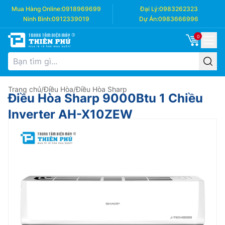
Mua Hàng Online:
0918969699
Đại Lý:
0983262323
Ninh Bình:
0912339019
Dự Án:
0983666996
0
Trang chủ
/
Điều Hòa
/
Điều Hòa Sharp
Điều Hòa Sharp 9000Btu 1 Chiều
Inverter AH-X10ZEW