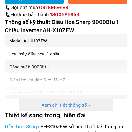
Gọi đặt mua:
0918969699
Hotline bảo hành:
1800585859
Thông số kỹ thuật Điều Hòa Sharp 9000Btu 1
Chiều Inverter AH-X10ZEW
Model: AH-X10ZEW
Loại máy điều hòa: 1 chiều
Công suất: 9000btu
Diện tích lắp đặt: Dưới 15 m2
Nguồn điện: 1 pha, 220-240 V, 50-60 Hz
Xem chi tiết thông số
Điện năng tiêu thụ (làm lạnh): 0.87 kW/h
Thiết kế sang trọng, hiện đại
Công nghệ inverter: Có
Điều hòa Sharp
AH-X10ZEW sở hữu thiết kế đơn giản
Môi chất lạnh R32