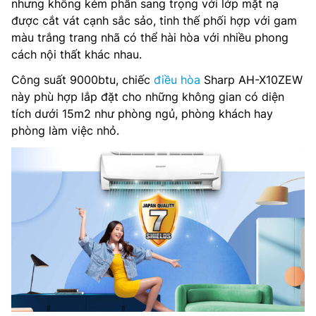
nhưng không kém phần sang trọng với lớp mặt nạ
được cắt vát cạnh sắc sảo, tinh thế phối hợp với gam
Kích thước dàn lạnh: 848 × 294 × 204 mm
màu trắng trang nhã có thể hài hòa với nhiều phong
cách nội thất khác nhau.
Trọng lượng dàn lạnh: 7 kg
Công suất 9000btu, chiếc
điều hòa
Sharp AH-X10ZEW
Kích thước dàn nóng: 598 X 495 X 265 mm
này phù hợp lắp đặt cho những không gian có diện
tích dưới 15m2 như phòng ngủ, phòng khách hay
Trọng lượng dàn nóng: 17 kg
phòng làm việc nhỏ.
Kích thước đường ống (lỏng/gas): 6/10 mm
Nơi sản xuất: Thái Lan
Hãng sản xuất: Sharp
Model năm: 2023