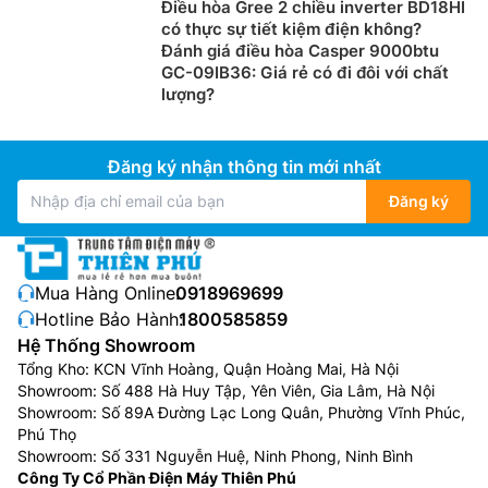
Điều hòa Gree 2 chiều inverter BD18HI
kháng khuẩn, khử mùi, loại bỏ các vi khuẩn có hại,
có thực sự tiết kiệm điện không?
nấm mốc,… cho không gian trong phòng thông
Đánh giá điều hòa Casper 9000btu
thoáng, sạch sẽ hơn.
GC-09IB36: Giá rẻ có đi đôi với chất
lượng?
Đăng ký nhận thông tin mới nhất
Đăng ký
Mua Hàng Online:
0918969699
Hotline Bảo Hành:
1800585859
Hệ Thống Showroom
Tổng Kho: KCN Vĩnh Hoàng, Quận Hoàng Mai, Hà Nội
Hoạt động bền bỉ với 7 tính năng bảo vệ
Showroom: Số 488 Hà Huy Tập, Yên Viên, Gia Lâm, Hà Nội
Showroom: Số 89A Đường Lạc Long Quân, Phường Vĩnh Phúc,
Điều hòa Sharp 9000btu 1 chiều inverter được trang bị
Phú Thọ
7 tính năng bảo vệ an toàn cho máy gồm chống hư
Showroom: Số 331 Nguyễn Huệ, Ninh Phong, Ninh Bình
hại, chống ăn mòn, chống tia UV, chịu nhiệt tốt, chống
Công Ty Cổ Phần Điện Máy Thiên Phú