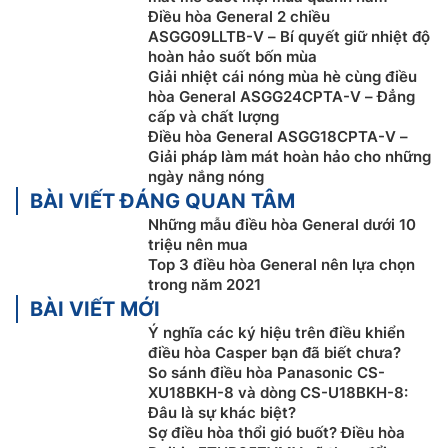
độ cài đặt nhanh tức thì, mang lại cho bạn không gian
Điều hòa General 2 chiều
mát lạnh lý tưởng mà không phải chờ đợi lâu.
ASGG09LLTB-V – Bí quyết giữ nhiệt độ
hoàn hảo suốt bốn mùa
Giải nhiệt cái nóng mùa hè cùng điều
hòa General ASGG24CPTA-V – Đẳng
cấp và chất lượng
Điều hòa General ASGG18CPTA-V –
Giải pháp làm mát hoàn hảo cho những
ngày nắng nóng
BÀI VIẾT ĐÁNG QUAN TÂM
Những mẫu điều hòa General dưới 10
triệu nên mua
Top 3 điều hòa General nên lựa chọn
trong năm 2021
BÀI VIẾT MỚI
Chế độ thổi gió dễ chịu
Ý nghĩa các ký hiệu trên điều khiển
điều hòa Casper bạn đã biết chưa?
Với chế độ này cánh quạt đảo gió được thiết kế hướng
So sánh điều hòa Panasonic CS-
lên giúp ngăn ngừa các luồng khí lạnh thổi trực tiếp
XU18BKH-8 và dòng CS-U18BKH-8:
Đâu là sự khác biệt?
vào người bạn gây nhức mỏi, lạnh buốt.
Sợ điều hòa thổi gió buốt? Điều hòa