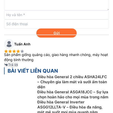
Tiết kiệm điện và làm lạnh hiệu quả hơn với
Gửi
cảm biến thông minh
Tuấn Anh
Với công nghệ cảm biến thông minh
điều hòa General
1 chiều
ASGG12JLTB-V không chỉ hướng hơi lạnh vào
Sản phẩm giống quảng cáo, giao hàng nhanh chóng, máy hoạt
vị trí có sự chuyển động của con người mà nó còn có
động bình thường
Trả lời
thể tự động tăng giảm nhiệt độ vừa tránh người dùng
BÀI VIẾT LIÊN QUAN
bị cảm giác quá lạnh vừa tiết kiệm điện.
Điều hòa General 2 chiều ASHA24LFC
Làm lạnh nhanh cho cảm giác mát lạnh tức
– Chuyên gia làm mát và sưởi ấm toàn
diện
thì, không phải chờ đợi lâu
Điều hòa General ASGA18JCC – Sự lựa
chọn hoàn hảo cho mọi mùa trong năm
Kích hoạt tính năng chế độ này,
điều hòa 12000btu
Điều hòa General Inverter
General 1 chiều ASGG12JLTB-V sẽ ngay lập tức đẩy
ASGG12LLTA-V – Điều hòa đa năng,
mạnh công suất làm lạnh, cho căn phòng đạt đến nhiệt
mát mẻ suốt mọi mùa quanh năm