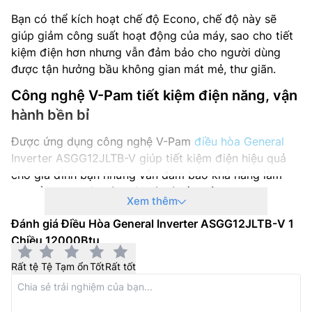
Bạn có thể kích hoạt chế độ Econo, chế độ này sẽ
giúp giảm công suất hoạt động của máy, sao cho tiết
kiệm điện hơn nhưng vẫn đảm bảo cho người dùng
được tận hưởng bầu không gian mát mẻ, thư giãn.
Công nghệ V-Pam tiết kiệm điện năng, vận
hành bền bỉ
Được ứng dụng công nghệ V-Pam
điều hòa General
Inverter ASGG12JLTB-V giúp tiết kiệm điện hiệu quả
cho gia đình bạn nhưng vẫn đảm bảo khả năng làm
lạnh ổn định, vận hành êm ái và bền bỉ.
Xem thêm
Đánh giá Điều Hòa General Inverter ASGG12JLTB-V 1
Chiều 12000Btu
Rất tệ
Tệ
Tạm ổn
Tốt
Rất tốt