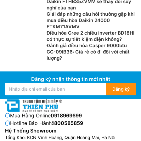
Tự khởi động lại khi có điện
Daikin FTHB35ZVMV sẽ thay đổi suy
nghĩ của bạn
Khi cúp điện đột ngột, máy
điều hòa
general 1 chiều
Giải đáp những câu hỏi thường gặp khi
mua điều hòa Daikin 24000
giá rẻ sẽ tự động ghi nhớ các cài đặt hiện tại như nhiệt
FTKM71AVMV
độ, hướng gió,… và khi có điện lại, máy sẽ tự thiết lập
Điều hòa Gree 2 chiều inverter BD18HI
lại các thông số đã ghi nhớ trước đó mà không cần sự
có thực sự tiết kiệm điện không?
can thiệp từ người dùng.
Đánh giá điều hòa Casper 9000btu
GC-09IB36: Giá rẻ có đi đôi với chất
lượng?
Đăng ký nhận thông tin mới nhất
Đăng ký
Mua Hàng Online:
0918969699
Hotline Bảo Hành:
1800585859
Hệ Thống Showroom
Hoạt động siêu êm, mang lại những giây
Tổng Kho: KCN Vĩnh Hoàng, Quận Hoàng Mai, Hà Nội