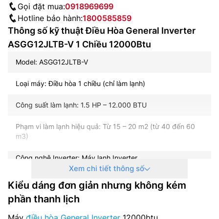
Gọi đặt mua:
0918969699
Hotline bảo hành:
1800585859
Thông số kỹ thuật Điều Hòa General Inverter
ASGG12JLTB-V 1 Chiều 12000Btu
Model: ASGG12JLTB-V
Loại máy: Điều hòa 1 chiều (chỉ làm lạnh)
Công suất làm lạnh: 1.5 HP – 12.000 BTU
Phạm vi làm lạnh hiệu quả: Từ 15 – 20 m2 (từ 40 đến 60
m3)
Công nghệ Inverter: Máy lạnh Inverter
Xem chi tiết thông số
Công suất tiêu thụ trung bình: Đang cập nhật
Kiểu dáng đơn giản nhưng không kém
phần thanh lịch
Chế độ tiết kiệm điện: Eco
Máy
điều hòa General Inverter
12000btu