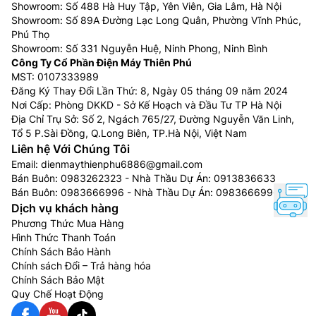
phút thư giãn thoải mái
Showroom: Số 488 Hà Huy Tập, Yên Viên, Gia Lâm, Hà Nội
Showroom: Số 89A Đường Lạc Long Quân, Phường Vĩnh Phúc,
Chiếc điều hòa General 1 chiều này được trang bị chức
Phú Thọ
Showroom: Số 331 Nguyễn Huệ, Ninh Phong, Ninh Bình
năng vận hành siêu êm, duy trì nhiệt độ ổn định khi
Công Ty Cổ Phần Điện Máy Thiên Phú
máy nén hoạt động với tần số thấp. Tạo ra không gian
MST: 0107333989
yên tĩnh để làm việc, học tập,… được tập trung hơn.
Đăng Ký Thay Đổi Lần Thứ: 8, Ngày 05 tháng 09 năm 2024
Nơi Cấp: Phòng DKKD - Sở Kế Hoạch và Đầu Tư TP Hà Nội
Địa Chỉ Trụ Sở: Số 2, Ngách 765/27, Đường Nguyễn Văn Linh,
Tổ 5 P.Sài Đồng, Q.Long Biên, TP.Hà Nội, Việt Nam
Liên hệ Với Chúng Tôi
Email:
dienmaythienphu6886@gmail.com
Bán Buôn:
0983262323
- Nhà Thầu Dự Án:
0913836633
Bán Buôn:
0983666996
- Nhà Thầu Dự Án:
0983666996
Dịch vụ khách hàng
Phương Thức Mua Hàng
Hình Thức Thanh Toán
Chính Sách Bảo Hành
Chính sách Đổi – Trả hàng hóa
Chính Sách Bảo Mật
Quy Chế Hoạt Động