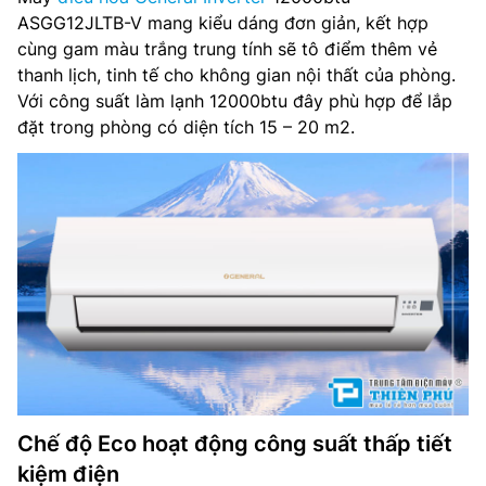
Chế độ gió: Điều khiển lên xuống tự động, trái phải tùy
ASGG12JLTB-V mang kiểu dáng đơn giản, kết hợp
chỉnh tay
cùng gam màu trắng trung tính sẽ tô điểm thêm vẻ
thanh lịch, tinh tế cho không gian nội thất của phòng.
Kích thước cục lạnh: Đang cập nhật
Với công suất làm lạnh 12000btu đây phù hợp để lắp
Kích thước cục nóng: Đang cập nhật
đặt trong phòng có diện tích 15 – 20 m2.
Chất liệu dàn tản nhiệt: Đang cập nhật
Loại Gas: R-410A
Nơi lắp ráp: Thái Lan
Dòng sản phẩm: 2019
Chế độ Eco hoạt động công suất thấp tiết
kiệm điện