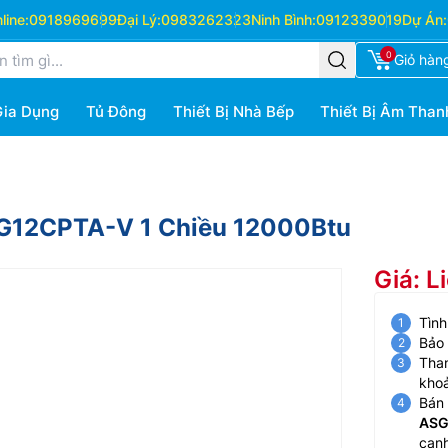
ine:
0918969699
Đại Lý:
0983262323
Ninh Bình:
0912339019
Dự Án:
0
Giỏ hàn
Gia Dụng
Tủ Đông
Thiết Bị Nhà Bếp
Thiết Bị Âm Than
GG12CPTA-V 1 Chiều 12000Btu
Giá: L
Tình
Bảo
Than
kho
Bán 
ASG
cạnh