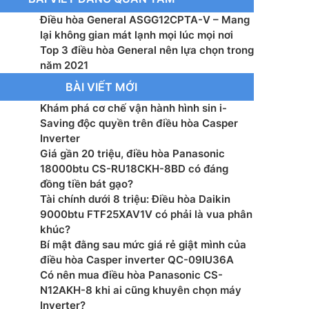
iết kiệm điện: Eco
Điều hòa General ASGG12CPTA-V – Mang
ió: Điều khiển lên xuống tự động, trái phải tùy chỉnh
lại không gian mát lạnh mọi lúc mọi nơi
Top 3 điều hòa General nên lựa chọn trong
năm 2021
ớc cục lạnh: 270 x 784 x 224 mm
BÀI VIẾT MỚI
ước cục nóng: 541 x 663 x 290 mm
Khám phá cơ chế vận hành hình sin i-
Saving độc quyền trên điều hòa Casper
u dàn tản nhiệt: Đang cập nhật
Inverter
Giá gần 20 triệu, điều hòa Panasonic
: R-32
18000btu CS-RU18CKH-8BD có đáng
đồng tiền bát gạo?
ráp: Thái Lan
Tài chính dưới 8 triệu: Điều hòa Daikin
9000btu FTF25XAV1V có phải là vua phân
n phẩm: 2020
khúc?
Bí mật đằng sau mức giá rẻ giật mình của
điều hòa Casper inverter QC-09IU36A
Có nên mua điều hòa Panasonic CS-
N12AKH-8 khi ai cũng khuyên chọn máy
Inverter?