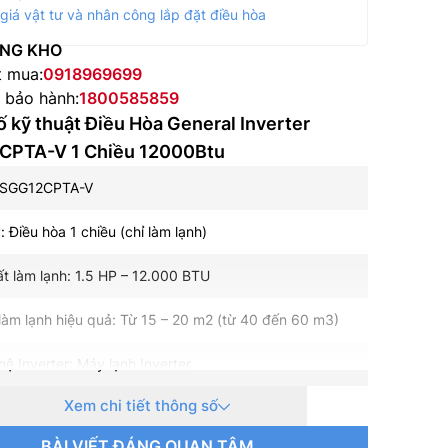
giá vật tư và nhân công lắp đặt điều hòa
NG KHO
t mua:
0918969699
e bảo hành:
1800585859
 kỹ thuật Điều Hòa General Inverter
PTA-V 1 Chiều 12000Btu
ASGG12CPTA-V
: Điều hòa 1 chiều (chỉ làm lạnh)
t làm lạnh: 1.5 HP – 12.000 BTU
làm lạnh hiệu quả: Từ 15 – 20 m2 (từ 40 đến 60 m3)
ệ Inverter: Máy lạnh Inverter
Xem chi tiết thông số
t tiêu thụ trung bình: Đang cập nhật
BÀI VIẾT ĐÁNG QUAN TÂM