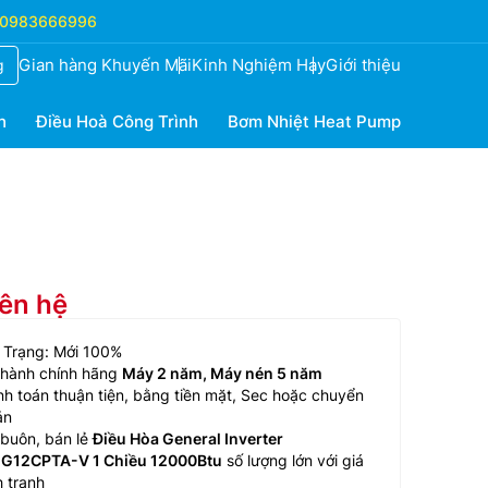
0983666996
Gian hàng Khuyến Mãi
Kinh Nghiệm Hay
Giới thiệu
g
h
Điều Hoà Công Trình
Bơm Nhiệt Heat Pump
iên hệ
 Trạng: Mới 100%
 hành chính hãng
Máy 2 năm, Máy nén 5 năm
h toán thuận tiện, bằng tiền mặt, Sec hoặc chuyển
ản
buôn, bán lẻ
Điều Hòa General Inverter
G12CPTA-V 1 Chiều 12000Btu
số lượng lớn với giá
 tranh