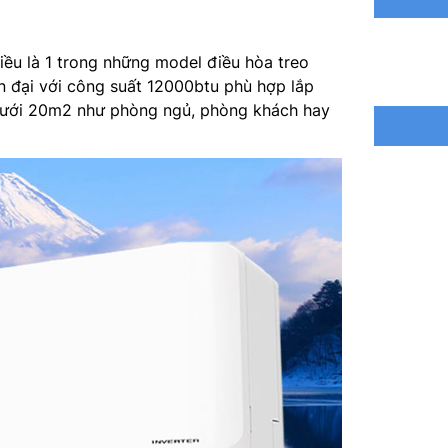
Chế độ t
Chế độ g
u là 1 trong những model điều hòa treo
tay
ện đại với công suất 12000btu phù hợp lắp
dưới 20m2 như phòng ngủ, phòng khách hay
Kích thư
Kích th
Chất liệ
Loại Gas
Nơi lắp 
Dòng sả