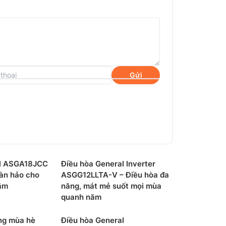
Gửi
dụng môi chất làm lạnh R32 rất thân thiện
toàn cầu so với các chất làm lạnh khác và
g lượng hơn.
al ASGA18JCC
Điều hòa General Inverter
oàn hảo cho
ASGG12LLTA-V – Điều hòa đa
G12CPTA-V vận hành ở luồng không khí và
ăm
năng, mát mẻ suốt mọi mùa
 căn phòng của bạn trở nên thoải mái một
quanh năm
động lên/xuống giúp điều hòa nhanh chóng
óng mùa hè
Điều hòa General