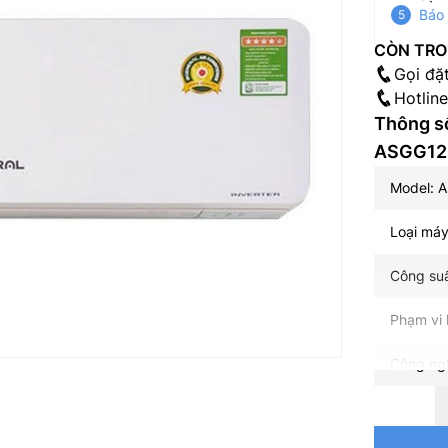
Báo 
CÒN TRO
Gọi đặ
Hotlin
Thông số
ASGG12C
Model: 
Loại máy
Công suấ
Phạm vi 
Công ngh
Công suấ