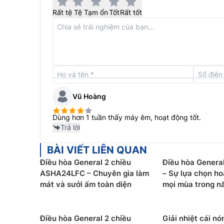
Rất tệ
Tệ
Tạm ổn
Tốt
Rất tốt
Vũ Hoàng
Bên cạnh đó,
điều hòa
General ASGG12CPTA-V sử 
Dùng hơn 1 tuần thấy máy êm, hoạt động tốt.
với môi trường, giúp làm giảm nguy cơ nóng lên 
Trả lời
cũng giúp máy hoạt động êm ái và tiết kiệm năn
BÀI VIẾT LIÊN QUAN
Chế độ làm lạnh nhanh
Điều hòa General 2 chiều
Điều hòa Gener
ASHA24LFC – Chuyên gia làm
– Sự lựa chọn h
Điều hòa General inverter
12000btu 1 chiều ASG
mát và sưởi ấm toàn diện
mọi mùa trong n
tốc độ máy nén tối đa, và nhanh chóng làm cho
cách nhanh nhất. Kết hợp khả năng đảo gió tự 
phân bổ luồng gió đến mọi vị trí trong phòng.
Điều hòa General 2 chiều
Giải nhiệt cái n