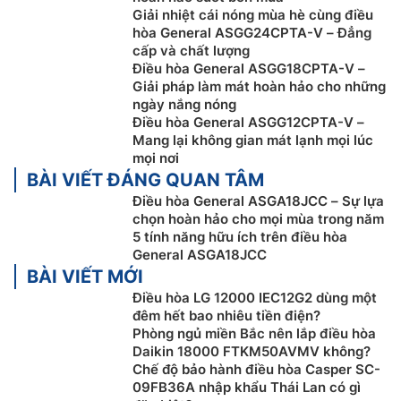
Giải nhiệt cái nóng mùa hè cùng điều
hòa General ASGG24CPTA-V – Đẳng
cấp và chất lượng
Điều hòa General ASGG18CPTA-V –
Giải pháp làm mát hoàn hảo cho những
Bạn có thể tích hợp cài đặt ON-OFF hoặc OFF-ON phù
ngày nắng nóng
hợp với phong cách sống với máy lạnh General
Điều hòa General ASGG12CPTA-V –
ASGA18JCC/ AOGR18JCC.
Mang lại không gian mát lạnh mọi lúc
mọi nơi
(Cài đặt thời gian : 0.5, 1, 1.5, 2, 2.5, —–9.5, 10, 11, 12
BÀI VIẾT ĐÁNG QUAN TÂM
giờ)
Điều hòa General ASGA18JCC – Sự lựa
Bảo dưỡng dễ dàng
chọn hoàn hảo cho mọi mùa trong năm
5 tính năng hữu ích trên điều hòa
Tấm chắn của máy lạnh có thể tháo ra và rửa được dễ
General ASGA18JCC
dàng tại nhà. Đơn giản hóa việc làm sạch ống thoát
BÀI VIẾT MỚI
nước giúp cải thiện khả năng bảo trì.
Điều hòa LG 12000 IEC12G2 dùng một
đêm hết bao nhiêu tiền điện?
Phòng ngủ miền Bắc nên lắp điều hòa
Daikin 18000 FTKM50AVMV không?
Chế độ bảo hành điều hòa Casper SC-
09FB36A nhập khẩu Thái Lan có gì