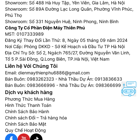
Showroom: Số 488 Hà Huy Tập, Yên Viên, Gia Lâm, Hà Nội
Showroom: Số 89A Đường Lạc Long Quân, Phường Vĩnh Phúc,
Phú Thọ
Showroom: Số 331 Nguyễn Huệ, Ninh Phong, Ninh Bình
Công Ty Cổ Phần Điện Máy Thiên Phú
MST: 0107333989
Đăng Ký Thay Đổi Lần Thứ: 8, Ngày 05 tháng 09 năm 2024
Nơi Cấp: Phòng DKKD - Sở Kế Hoạch và Đầu Tư TP Hà Nội
Địa Chỉ Trụ Sở: Số 2, Ngách 765/27, Đường Nguyễn Văn Linh,
Tổ 5 P.Sài Đồng, Q.Long Biên, TP.Hà Nội, Việt Nam
Liên hệ Với Chúng Tôi
Email:
dienmaythienphu6886@gmail.com
Bán Buôn:
0983262323
- Nhà Thầu Dự Án:
0913836633
Bán Buôn:
0983666996
- Nhà Thầu Dự Án:
0983666996
Dịch vụ khách hàng
Phương Thức Mua Hàng
Hình Thức Thanh Toán
Chính Sách Bảo Hành
Chính sách Đổi – Trả hàng hóa
Chính Sách Bảo Mật
Quy Chế Hoạt Động