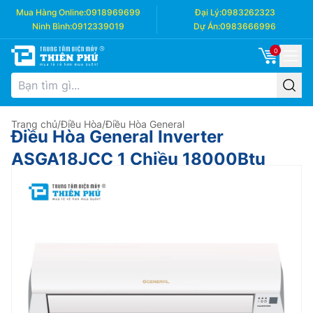
Mua Hàng Online:
0918969699
Đại Lý:
0983262323
Ninh Bình:
0912339019
Dự Án:
0983666996
0
Trang chủ
/
Điều Hòa
/
Điều Hòa General
Điều Hòa General Inverter
ASGA18JCC 1 Chiều 18000Btu