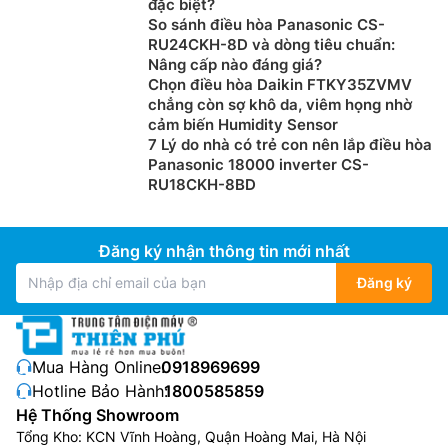
đặc biệt?
So sánh điều hòa Panasonic CS-
RU24CKH-8D và dòng tiêu chuẩn:
Nâng cấp nào đáng giá?
Chọn điều hòa Daikin FTKY35ZVMV
chẳng còn sợ khô da, viêm họng nhờ
cảm biến Humidity Sensor
7 Lý do nhà có trẻ con nên lắp điều hòa
Panasonic 18000 inverter CS-
RU18CKH-8BD
Đăng ký nhận thông tin mới nhất
Đăng ký
Mua Hàng Online:
0918969699
Hotline Bảo Hành:
1800585859
Hệ Thống Showroom
Tổng Kho: KCN Vĩnh Hoàng, Quận Hoàng Mai, Hà Nội