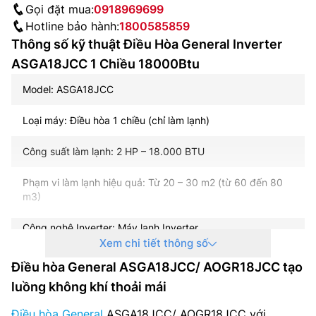
Gọi đặt mua:
0918969699
Hotline bảo hành:
1800585859
Thông số kỹ thuật Điều Hòa General Inverter
ASGA18JCC 1 Chiều 18000Btu
Model: ASGA18JCC
Loại máy: Điều hòa 1 chiều (chỉ làm lạnh)
Công suất làm lạnh: 2 HP – 18.000 BTU
Phạm vi làm lạnh hiệu quả: Từ 20 – 30 m2 (từ 60 đến 80
m3)
Công nghệ Inverter: Máy lạnh Inverter
Xem chi tiết thông số
Công suất tiêu thụ trung bình: Đang cập nhật
Điều hòa General ASGA18JCC/ AOGR18JCC tạo
luồng không khí thoải mái
Chế độ tiết kiệm điện: Eco
Điều hòa General
ASGA18JCC/ AOGR18JCC với