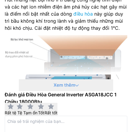
và các hạt ion nhiễm điện âm phá hủy các hạt gây mùi
là điểm nổi bật nhất của dòng
điều hòa
này giúp duy
trì bầu không khí trong lành và giảm thiểu những mùi
hôi khó chịu. Cài đặt nhiệt độ tự động thay đổi 1°C.
Xem thêm
Đánh giá Điều Hòa General Inverter ASGA18JCC 1
Chiều 18000Btu
điều hòa general pm 2.5
Rất tệ
Tệ
Tạm ổn
Tốt
Rất tốt
Lắp đặt đường ống linh hoạt