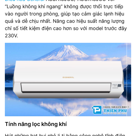
Chế độ gió: Điều khiển lên xuống tự động, trái phải tùy
“Luồng không khí ngang” không được thổi trực tiếp
chỉnh tay
vào người trong phòng, giúp tạo cảm giác lạnh hiệu
quả và dễ chịu nhất. Năng cao hiệu suất năng lượng
Kích thước cục lạnh: Đang cập nhật
chỉ số tiết kiệm điện cao hơn so với model trước đây
Kích thước cục nóng: Đang cập nhật
230V.
Chất liệu dàn tản nhiệt: Đang cập nhật
Loại Gas: R-410A
Nơi lắp ráp: Thái Lan
Dòng sản phẩm: 2019
Tính năng lọc không khí
Hút những hạt bụi nhỏ li ti bằng công nghệ tĩnh điện