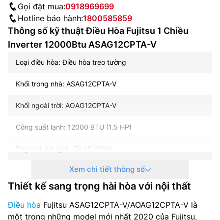
Gọi đặt mua:
0918969699
Hotline bảo hành:
1800585859
Thông số kỹ thuật Điều Hòa Fujitsu 1 Chiều
Inverter 12000Btu ASAG12CPTA-V
Loại điều hòa: Điều hòa treo tường
Khối trong nhà: ASAG12CPTA-V
Khối ngoài trời: AOAG12CPTA-V
Công suất lạnh: 12000 BTU (1.5 HP)
Phạm vi làm lạnh: Từ 15-20m²
Xem chi tiết thông số
Chiều Điều hòa: 1 Chiều
Thiết kế sang trọng hài hòa với nội thất
Công nghệ Inverter: Có
Điều hòa
Fujitsu ASAG12CPTA-V/AOAG12CPTA-V là
Môi chất làm lạnh: Gas R32
một trong những model mới nhất 2020 của Fujitsu,