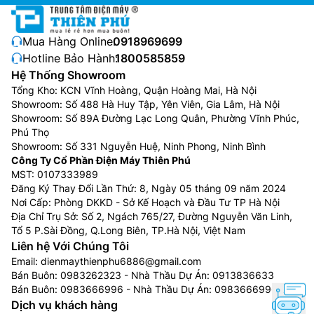
V/AOAG12CPTA-V sử dụng máy nén thế hệ mới với dãi
điện áp rộng, chịu được điện áp nhảy vọt lên đến
450V Các board mạch thế hệ mới được phát triển và
Mua Hàng Online:
0918969699
thiết kế chống chịu với mức điện áp tăng vọt đến
Hotline Bảo Hành:
1800585859
450V
Hệ Thống Showroom
Tổng Kho: KCN Vĩnh Hoàng, Quận Hoàng Mai, Hà Nội
Các tiện ích khác:
Showroom: Số 488 Hà Huy Tập, Yên Viên, Gia Lâm, Hà Nội
Showroom: Số 89A Đường Lạc Long Quân, Phường Vĩnh Phúc,
Ngoài các tính năng giúp người dùng thoải mái tận
Phú Thọ
hưởng không gian thoải mái thì điều hòa
Showroom: Số 331 Nguyễn Huệ, Ninh Phong, Ninh Bình
ASAG12CPTA-V/AOAG12CPTA-V còn được trang bị
Công Ty Cổ Phần Điện Máy Thiên Phú
nhiều tiện ích khác như:
MST: 0107333989
Đăng Ký Thay Đổi Lần Thứ: 8, Ngày 05 tháng 09 năm 2024
Tự động đảo gió lên/xuống:
Chức năng này di
Nơi Cấp: Phòng DKKD - Sở Kế Hoạch và Đầu Tư TP Hà Nội
chuyển cánh đảo gió đều theo phương đứng phân
Địa Chỉ Trụ Sở: Số 2, Ngách 765/27, Đường Nguyễn Văn Linh,
Tổ 5 P.Sài Đồng, Q.Long Biên, TP.Hà Nội, Việt Nam
bổ gió đều khắp phòng
Liên hệ Với Chúng Tôi
Tự động chuyển đổi chế độ hoạt động:
Hệ thống
Email:
dienmaythienphu6886@gmail.com
sẽ tự động chuyển đổi giữa các chế độ làm mát và
Bán Buôn:
0983262323
- Nhà Thầu Dự Án:
0913836633
khử ẩm dựa trên cài đặt nhiệt độ và nhiệt độ
Bán Buôn:
0983666996
- Nhà Thầu Dự Án:
0983666996
phòng.
Dịch vụ khách hàng