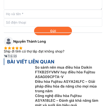
máy.
Hệ thống lọc bụi mịn PM 2.5
Điều hòa Fujitsu inverter
ASAG12CPTA-
V/AOAG12CPTA-V được trang bị hệ thống làm sạch
không khí và lọc các hạt bụi bẩn có kích thước từ 0.3
Gửi
~ 2.5μm. *PM2.5: là một thuật ngữ chung chỉ vật chất
Nguyễn Thành Long
hạt vi mô nhỏ hơn 2.5μm.
Ship đi tỉnh có thợ lắp đạt không shop?
Trả lời
BÀI VIẾT LIÊN QUAN
So sánh nên mua điều hòa Daikin
FTKB25YVMV hay điều hòa Fujitsu
ASAG09CPTA-V
Điều hòa Fujitsu ASYA24LFC – Giải
pháp điều hòa đa năng cho mọi mùa
trong năm
Công nghệ điều hòa Fujitsu
ASYA18LEC – Đánh giá khả năng làm
mát và sưởi ấm hiệu quả