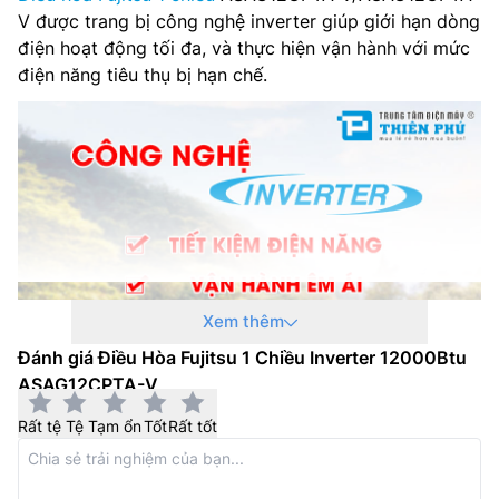
V được trang bị công nghệ inverter giúp giới hạn dòng
điện hoạt động tối đa, và thực hiện vận hành với mức
điện năng tiêu thụ bị hạn chế.
Xem thêm
Đánh giá Điều Hòa Fujitsu 1 Chiều Inverter 12000Btu
ASAG12CPTA-V
Bên cạnh đó, chế độ tiết kiệm năng lượng Saving trên
điều hòa ASAG12CPTA-V/AOAG12CPTA-V này làm
Rất tệ
Tệ
Tạm ổn
Tốt
Rất tốt
tăng nhiệt độ đặt ở chế độ làm mát và giảm nhiệt độ
đặt ở chế độ sưởi ấm để điều khiển hoạt động của