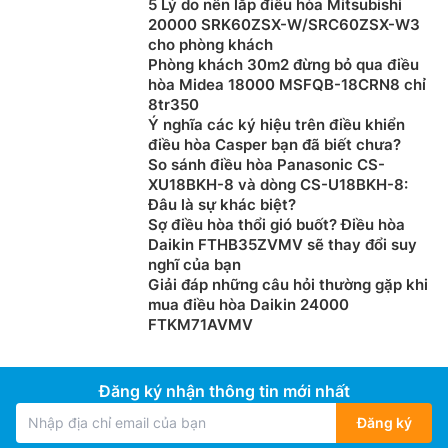
5 Lý do nên lắp điều hòa Mitsubishi
Điều hòa Fujitsu inverter 12000btu ASAG12CPTA-
20000 SRK60ZSX-W/SRC60ZSX-W3
V/AOAG12CPTA-V với lớp sơn phủ thế hệ mới giúp sản
cho phòng khách
phẩm bền hơn nhiều lần, hạn chế rỉ sét, đồng thời cũng
Phòng khách 30m2 đừng bỏ qua điều
hòa Midea 18000 MSFQB-18CRN8 chỉ
ngăn chặn rò rỉ khí Gas, giúp quý khách hàng yên tâm
8tr350
sử dụng sản phẩm, và giảm chi phí bảo trì vận hành
Ý nghĩa các ký hiệu trên điều khiển
đến mức thấp nhất.
điều hòa Casper bạn đã biết chưa?
So sánh điều hòa Panasonic CS-
XU18BKH-8 và dòng CS-U18BKH-8:
Đâu là sự khác biệt?
Sợ điều hòa thổi gió buốt? Điều hòa
Daikin FTHB35ZVMV sẽ thay đổi suy
nghĩ của bạn
Giải đáp những câu hỏi thường gặp khi
mua điều hòa Daikin 24000
FTKM71AVMV
Đăng ký nhận thông tin mới nhất
Đăng ký
Dàn nóng
điều hòa Fujitsu 12000
ASAG12CPTA-