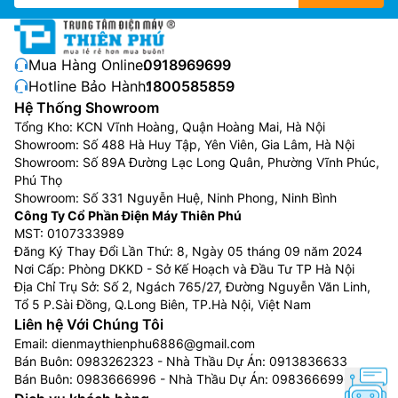
Mua Hàng Online:
0918969699
Hotline Bảo Hành:
1800585859
Hệ Thống Showroom
Tổng Kho: KCN Vĩnh Hoàng, Quận Hoàng Mai, Hà Nội
Showroom: Số 488 Hà Huy Tập, Yên Viên, Gia Lâm, Hà Nội
Showroom: Số 89A Đường Lạc Long Quân, Phường Vĩnh Phúc,
Phú Thọ
Showroom: Số 331 Nguyễn Huệ, Ninh Phong, Ninh Bình
Công Ty Cổ Phần Điện Máy Thiên Phú
MST: 0107333989
Đăng Ký Thay Đổi Lần Thứ: 8, Ngày 05 tháng 09 năm 2024
Nơi Cấp: Phòng DKKD - Sở Kế Hoạch và Đầu Tư TP Hà Nội
Địa Chỉ Trụ Sở: Số 2, Ngách 765/27, Đường Nguyễn Văn Linh,
Tổ 5 P.Sài Đồng, Q.Long Biên, TP.Hà Nội, Việt Nam
Liên hệ Với Chúng Tôi
Email:
dienmaythienphu6886@gmail.com
Bán Buôn:
0983262323
- Nhà Thầu Dự Án:
0913836633
Bán Buôn:
0983666996
- Nhà Thầu Dự Án:
0983666996