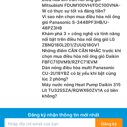
Mitsubishi FDUM100VH/FDC100VNA-
W có thực sự tốt và đáng tiền?
Vì sao nên chọn mua điều hòa nối ống
gió Panasonic S-3448PF3HB/U-
48PZ3H8
Khám phá 3 + công nghệ và tính năng
Sưởi ấm một cách tin cậy và thông minh
nổi bật trên điều hòa nối ống gió LG
ZBNQ18GL2D1/ZUUQ18GV1
Với công nghệ Flash Injection mang lại khả năng sưởi
Những điểm CẦN CÂN NHẮC trước khi
tin cậy ở nhiệt độ thấp, trong khi quá trình xả băng
chọn mua điều hòa nối ống gió Daikin
tuần hoàn và xả băng thông minh đảm bảo sưởi ấm
FBFC71DVM9/RZFC71EVM
Dàn nóng điều hòa multi Panasonic
liên tục mà ít xả băng nhất có thể.
CU-2U18YBZ có bị yếu khi bật cùng
lúc 2 phòng?
Máy nước nóng Heat Pump Daikin 315
Lít TU32SSZA/RQWX60ZV1A có bền
không?
Đăng ký nhận thông tin mới nhất
Đăng ký