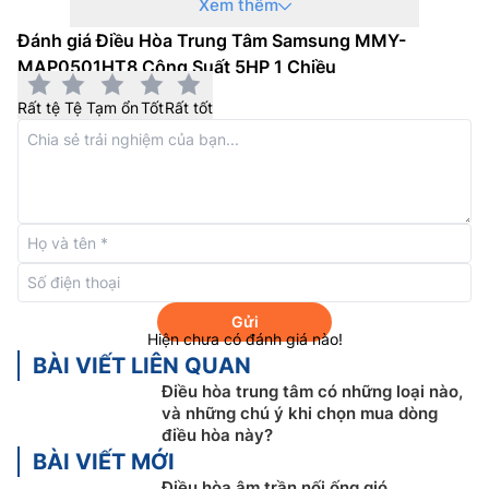
Xem thêm
Đánh giá Điều Hòa Trung Tâm Samsung MMY-
MAP0501HT8 Công Suất 5HP 1 Chiều
Rất tệ
Tệ
Tạm ổn
Tốt
Rất tốt
Tiết kiệm năng lượng cũng như không gian
và chi phí
Điều hòa trung tâm Samsung 2 chiều
MMY-
MAP0501HT8 bao gồm một loạt các công nghệ thông
minh kết hợp để mang lại hiệu quả kinh tế và hiệu quả
năng lượng đẳng cấp thế giới, đạt được đánh giá Hiệu
quả Năng lượng (EER) cao hơn.
Gửi
Hiện chưa có đánh giá nào!
BÀI VIẾT LIÊN QUAN
Điều hòa trung tâm có những loại nào,
và những chú ý khi chọn mua dòng
điều hòa này?
BÀI VIẾT MỚI
Điều hòa âm trần nối ống gió