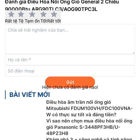
Đánh giá Điều Hòa Nối Ống Gió General 2 Chiều
Chế độ tiết kiệm: Giới hạn dòng điện hoạt động tối
90000Btu ARG90TLC3/AOG90TPC3L
đa, và thực hiện vận hành với mức điện năng tiêu
thụ bị hạn chế.
Rất tệ
Tệ
Tạm ổn
Tốt
Rất tốt
Chế độ tự động: Máy sẽ tự động chuyển giữa chế
độ làm mát và sưởi ấm (hoặc khô) dựa trên cài đặt
nhiệt độ và nhiệt độ phòng
Gửi
Hiện chưa có đánh giá nào!
BÀI VIẾT MỚI
Điều hòa âm trần nối ống gió
Mitsubishi FDUM100VH/FDC100VNA-
W có thực sự tốt và đáng tiền?
Vì sao nên chọn mua điều hòa nối ống
gió Panasonic S-3448PF3HB/U-
48PZ3H8
Khám phá 3 + công nghệ và tính năng