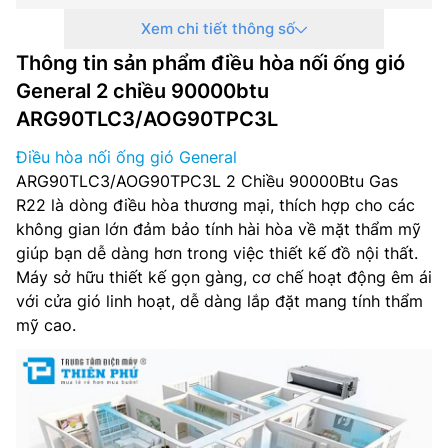
Xem chi tiết thông số
Tính năng : Non Inverter
Thông tin sản phẩm điều hòa nối ống gió
Môi chất lạnh : R407C
General 2 chiều 90000btu
ARG90TLC3/AOG90TPC3L
Điện áp : 3 pha 380V
Điều hòa nối ống gió General
Xuất xứ : Thái lan
ARG90TLC3/AOG90TPC3L 2 Chiều 90000Btu Gas
R22 là dòng điều hòa thương mại, thích hợp cho các
Bảo hành : 12 tháng
không gian lớn đảm bảo tính hài hòa về mặt thẩm mỹ
giúp bạn dễ dàng hơn trong việc thiết kế đồ nội thất.
Máy sở hữu thiết kế gọn gàng, cơ chế hoạt động êm ái
với cửa gió linh hoạt, dễ dàng lắp đặt mang tính thẩm
mỹ cao.