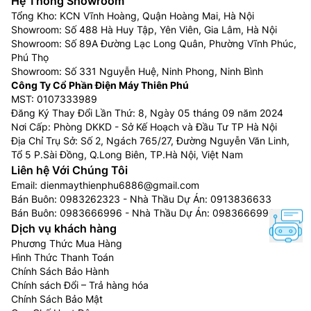
Hệ Thống Showroom
Tổng Kho: KCN Vĩnh Hoàng, Quận Hoàng Mai, Hà Nội
Showroom: Số 488 Hà Huy Tập, Yên Viên, Gia Lâm, Hà Nội
Showroom: Số 89A Đường Lạc Long Quân, Phường Vĩnh Phúc,
Phú Thọ
Showroom: Số 331 Nguyễn Huệ, Ninh Phong, Ninh Bình
Công Ty Cổ Phần Điện Máy Thiên Phú
MST: 0107333989
Đăng Ký Thay Đổi Lần Thứ: 8, Ngày 05 tháng 09 năm 2024
Nơi Cấp: Phòng DKKD - Sở Kế Hoạch và Đầu Tư TP Hà Nội
Địa Chỉ Trụ Sở: Số 2, Ngách 765/27, Đường Nguyễn Văn Linh,
Tổ 5 P.Sài Đồng, Q.Long Biên, TP.Hà Nội, Việt Nam
Liên hệ Với Chúng Tôi
Email:
dienmaythienphu6886@gmail.com
Bán Buôn:
0983262323
- Nhà Thầu Dự Án:
0913836633
Bán Buôn:
0983666996
- Nhà Thầu Dự Án:
0983666996
Dịch vụ khách hàng
Phương Thức Mua Hàng
Hình Thức Thanh Toán
Chính Sách Bảo Hành
Chính sách Đổi – Trả hàng hóa
Chính Sách Bảo Mật