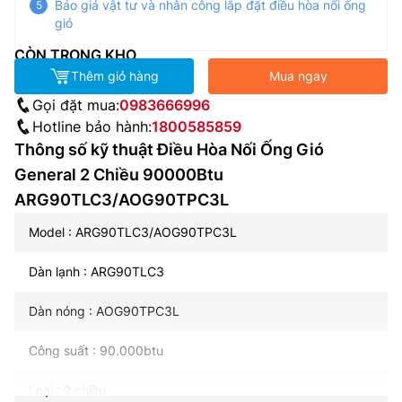
Báo giá vật tư và nhân công lắp đặt điều hòa nối ống
gió
CÒN TRONG KHO
Thêm giỏ hàng
Mua ngay
Gọi đặt mua:
0983666996
Hotline bảo hành:
1800585859
Thông số kỹ thuật Điều Hòa Nối Ống Gió
General 2 Chiều 90000Btu
ARG90TLC3/AOG90TPC3L
Model : ARG90TLC3/AOG90TPC3L
Dàn lạnh : ARG90TLC3
Dàn nóng : AOG90TPC3L
Công suất : 90.000btu
Loại : 2 chiều