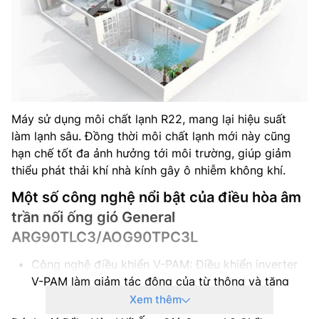
Máy sử dụng môi chất lạnh R22, mang lại hiệu suất
làm lạnh sâu. Đồng thời môi chất lạnh mới này cũng
hạn chế tốt đa ảnh hưởng tới môi trường, giúp giảm
thiểu phát thải khí nhà kính gây ô nhiễm không khí.
Một số công nghệ nổi bật của điều hòa âm
trần nối ống gió General
ARG90TLC3/AOG90TPC3L
Công nghệ điều khiển V-PAM: Điều khiển inverter
V-PAM làm giảm tác động của từ thông và tăng
tốc độ và hiệu suất tối đa của máy nén bằng công
Xem thêm
nghệ điều khiển vector.