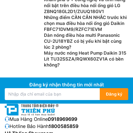
nổi bật trên điều hòa nối ống gió LG
ZBNQ18GL2D1/ZUUQ18GV1
Tự động điều chỉnh hướng gió: Máy vi tính tự động
Những điểm CẦN CÂN NHẮC trước khi
điều chỉnh hướng gió hiệu quả để theo dõi sự thay
chọn mua điều hòa nối ống gió Daikin
đổi nhiệt động phòng.
FBFC71DVM9/RZFC71EVM
Dàn nóng điều hòa multi Panasonic
Tự động khởi động lại: Trong trường hợp mất điện
CU-2U18YBZ có bị yếu khi bật cùng
tạm thời, khi nguồn điện được phục hồi điều hòa
lúc 2 phòng?
không khí sẽ tự động khởi động lại ở chế độ hoạt
Máy nước nóng Heat Pump Daikin 315
động giống như trước.
Lít TU32SSZA/RQWX60ZV1A có bền
Ống dẫn có thể nối được: Các hệ thống có khả
không?
năng gắn các ống nhánh dẫn vào phân phối luồng
không khí.
Đăng ký nhận thông tin mới nhất
Đăng ký
Mua Hàng Online:
0918969699
Hotline Bảo Hành:
1800585859