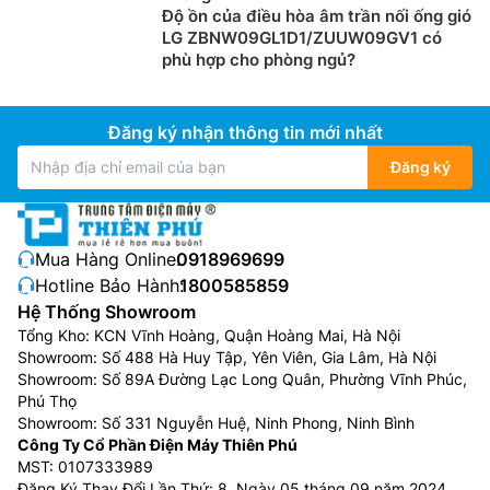
Độ ồn của điều hòa âm trần nối ống gió
LG ZBNW09GL1D1/ZUUW09GV1 có
phù hợp cho phòng ngủ?
Đăng ký nhận thông tin mới nhất
Đăng ký
Mua Hàng Online:
0918969699
Điều hòa tủ đứng Funiki 1 chiều FC100MCC
Hotline Bảo Hành:
1800585859
– Vận hành êm ái, độ bền cao
Hệ Thống Showroom
Tổng Kho: KCN Vĩnh Hoàng, Quận Hoàng Mai, Hà Nội
Được sản xuất trên dây chuyền hiện đại và nhập khẩu
Showroom: Số 488 Hà Huy Tập, Yên Viên, Gia Lâm, Hà Nội
nguyên chiếc từ Malaysia,
điều hòa tủ đứng
Funiki
Showroom: Số 89A Đường Lạc Long Quân, Phường Vĩnh Phúc,
FC100MCC có độ ồn thấp, đem đến khả năng vận
Phú Thọ
Showroom: Số 331 Nguyễn Huệ, Ninh Phong, Ninh Bình
hành êm ái, tiết kiệm điện năng. An tâm tận hưởng
Công Ty Cổ Phần Điện Máy Thiên Phú
hiệu suất bền bỉ trước mọi thách thức về môi trường.
MST: 0107333989
Đăng Ký Thay Đổi Lần Thứ: 8, Ngày 05 tháng 09 năm 2024