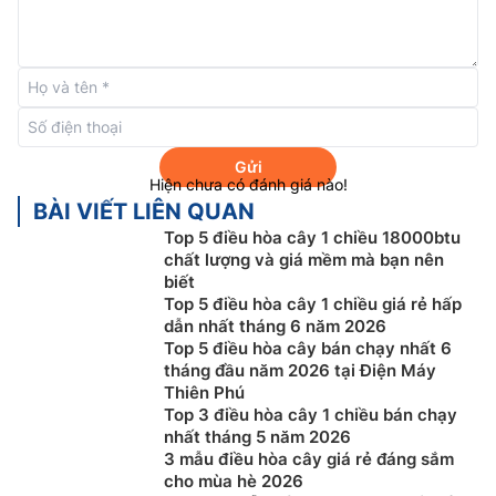
Gửi
Điều hòa cây Funiki 100000btu FC100MCC
Hiện chưa có đánh giá nào!
BÀI VIẾT LIÊN QUAN
– Hướng gió với góc rộng
Top 5 điều hòa cây 1 chiều 18000btu
Cánh đảo gió trên
điều hòa cây 1 chiều
Funiki
chất lượng và giá mềm mà bạn nên
biết
FC100MCC được thiết kế với góc mở rộng hơn, giúp
Top 5 điều hòa cây 1 chiều giá rẻ hấp
tăng lượng khí thổi ra làm gia tăng khả năng làm lạnh
dẫn nhất tháng 6 năm 2026
đáng kể. Chế độ quạt gió, hướng gió với góc rộng sẽ
Top 5 điều hòa cây bán chạy nhất 6
làm mát nhanh hơn, luồng gió lạnh sẽ được thổi đến
tháng đầu năm 2026 tại Điện Máy
mọi ngóc ngách của căn phòng, giúp tiết kiệm điện
Thiên Phú
Top 3 điều hòa cây 1 chiều bán chạy
năng hơn.
nhất tháng 5 năm 2026
3 mẫu điều hòa cây giá rẻ đáng sắm
cho mùa hè 2026