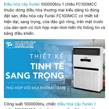
Chế độ gió: Cánh đảo gió tự động
Điều hòa cây Funiki
100000btu 1 chiều FC100MCC
thuộc dòng điều hòa thương mại kiểu dáng tủ đứng
Kích thước khối trong nhà: 1202 × 381 × 1851 mm, 128 Kg
đặt sàn, điều hòa cây Funiki FC100MCC có thiết kế
hiện đại, sang trọng, cửa đảo gió rông, trên mặt trước
Kích thước khối ngoài trời: 1120 × 528 × 1549 mm, 184 Kg
của dàn lạnh có tích hợp màn hình hiển thị thông tin và
bảng điều khiển.
Đường kính ống dẫn chất làm lạnh: 10 x 2 /19 x 2 mm
Loại Gas: R-410a
Nơi lắp ráp: Malaysia
Bảo hành: 30 tháng
Công suất 100000btu, chiếc
điều hòa cây Funiki 1