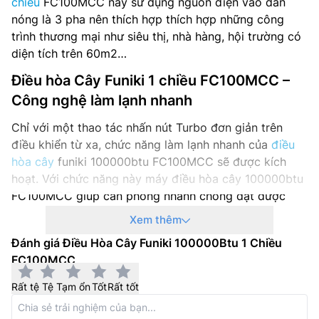
chiều
FC100MCC này sử dụng nguồn điện vào dàn
nóng là 3 pha nên thích hợp thích hợp những công
trình thương mại như siêu thị, nhà hàng, hội trường có
diện tích trên 60m2…
Điều hòa Cây Funiki 1 chiều FC100MCC –
Công nghệ làm lạnh nhanh
Chỉ với một thao tác nhấn nút Turbo đơn giản trên
điều khiển từ xa, chức năng làm lạnh nhanh của
điều
hòa cây
funiki 100000btu FC100MCC sẽ được kích
hoạt. Với chức năng này máy điều hòa cây 100000btu
FC100MCC giúp căn phòng nhanh chóng đạt được
nhiệt độ cài đặt, giúp cho người dùng nhanh chóng tận
Xem thêm
hưởng chất lượng không khí mát lạnh và thoải mái.
Đánh giá Điều Hòa Cây Funiki 100000Btu 1 Chiều
FC100MCC
Rất tệ
Tệ
Tạm ổn
Tốt
Rất tốt