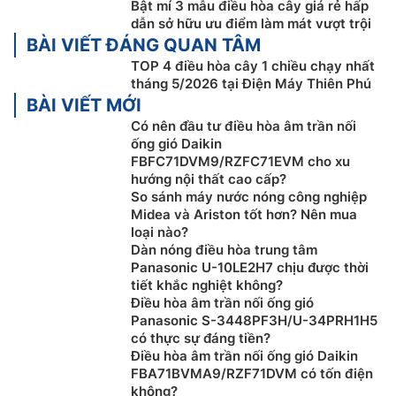
Bật mí 3 mẫu điều hòa cây giá rẻ hấp
dẫn sở hữu ưu điểm làm mát vượt trội
BÀI VIẾT ĐÁNG QUAN TÂM
TOP 4 điều hòa cây 1 chiều chạy nhất
tháng 5/2026 tại Điện Máy Thiên Phú
BÀI VIẾT MỚI
Có nên đầu tư điều hòa âm trần nối
ống gió Daikin
FBFC71DVM9/RZFC71EVM cho xu
hướng nội thất cao cấp?
Điều hòa tủ đứng Funiki FC100MCC – Chức
So sánh máy nước nóng công nghiệp
Midea và Ariston tốt hơn? Nên mua
năng chuẩn đoán lỗi
loại nào?
Dàn nóng điều hòa trung tâm
Điều hòa tủ đứng Funiki
10000btu 1 chiều FC100MCC
Panasonic U-10LE2H7 chịu được thời
được tích hợp chức năng tự chuẩn đoán lỗi. Với chức
tiết khắc nghiệt không?
năng này, khi điều hòa phát sinh lỗi, những mã mã lỗi
Điều hòa âm trần nối ống gió
sẽ được hiển thị trên màn hình ở mặt lạnh, giúp người
Panasonic S-3448PF3H/U-34PRH1H5
có thực sự đáng tiền?
dùng có thể dễ dàng nhận biết để khắc phục những sự
Điều hòa âm trần nối ống gió Daikin
cố mà điều hòa gặp phải một cách nhanh chóng.
FBA71BVMA9/RZF71DVM có tốn điện
không?