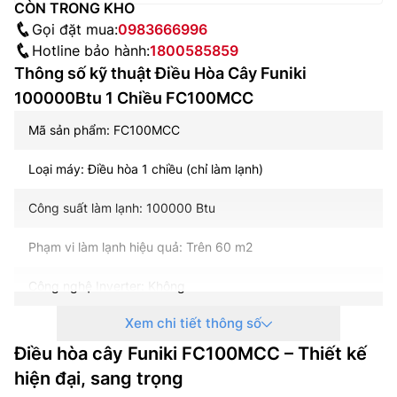
CÒN TRONG KHO
Gọi đặt mua:
0983666996
Hotline bảo hành:
1800585859
Thông số kỹ thuật Điều Hòa Cây Funiki
100000Btu 1 Chiều FC100MCC
Mã sản phẩm: FC100MCC
Loại máy: Điều hòa 1 chiều (chỉ làm lạnh)
Công suất làm lạnh: 100000 Btu
Phạm vi làm lạnh hiệu quả: Trên 60 m2
Công nghệ Inverter: Không
Xem chi tiết thông số
Nguồn điện: 3 pha, 380-415 V, 50 Hz
Điều hòa cây Funiki FC100MCC – Thiết kế
Công suất điện: 9100 W
hiện đại, sang trọng