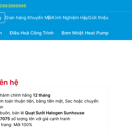
0983666996
Gian hàng Khuyến Mãi
Kinh Nghiệm Hay
Giới thiệu
g
h
Điều Hoà Công Trình
Bơm Nhiệt Heat Pump
iên hệ
 hành chính hãng
12 tháng
h toán thuận tiện, bằng tiền mặt, Sec hoặc chuyển
ản
buôn, bán lẻ
Quạt Sưởi Halogen Sunhouse
7075
số lượng lớn với giá cạnh tranh
 trang: Mới 100%