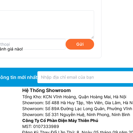
khiển cảm ứng rất dễ sử dụng, cùng với đó
Gửi
ánh giá nào!
được dể dàng và nhanh chóng hơn.
ông tin mới nhất
Hệ Thống Showroom
Tổng Kho: KCN Vĩnh Hoàng, Quận Hoàng Mai, Hà Nội
Showroom: Số 488 Hà Huy Tập, Yên Viên, Gia Lâm, Hà N
Showroom: Số 89A Đường Lạc Long Quân, Phường Vĩnh 
Showroom: Số 331 Nguyễn Huệ, Ninh Phong, Ninh Bình
Công Ty Cổ Phần Điện Máy Thiên Phú
MST: 0107333989
Đăng Ký Thay Đổi Lần Thứ: 8, Ngày 05 tháng 09 năm 2