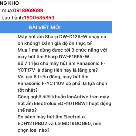
NG KHO
t mua:
0918969699
e bảo hành:
1800585859
BÀI VIẾT MỚI
Máy hút ẩm Sharp DW-D12A-W chạy có
ồn không? Đánh giá độ ồn thực tế
Mua 1 mà dùng được tới 3 chức năng với
máy hút ẩm Sharp DW-E16FA-W
Bỏ 7 triệu cho máy hút ẩm Panasonic F-
YCT17V là đáng tiền hay là lãng phí?
Với giá 5 triệu đồng, máy hút ẩm
Panasonic F-YCT10V có phải là lựa chọn
tốt nhất?
Công nghệ diệt khuẩn IonActive trên máy
hút ẩm Electrolux EDH10TRBW1 hoạt động
thế nào?
So sánh máy hút ẩm Electrolux
EDH12TRBD2 và LG MD19GQGE0, nên
chọn loại nào?