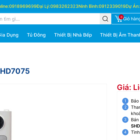
ine:
0918969699
Đại Lý:
0983262323
Ninh Bình:
0912339019
Dự Án:
0
Giỏ hàn
Gia Dụng
Tủ Đông
Thiết Bị Nhà Bếp
Thiết Bị Âm Than
SHD7075
Giá: L
Bảo
Than
kho
Bán 
SHD
Tình