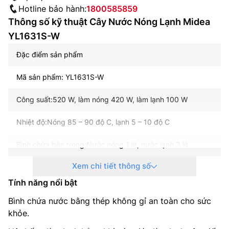
Hotline bảo hành:
1800585859
Thông số kỹ thuật Cây Nước Nóng Lạnh Midea
YL1631S-W
Đặc điểm sản phẩm
Mã sản phẩm: YL1631S-W
Công suất:520 W, làm nóng 420 W, làm lạnh 100 W
Nhiệt độ:Nóng 85 – 90 độ C, lạnh 5 – 10 độ C
Bình chứa bên trong:Nước nóng 1 lít, nước lạnh 3 lít
Xem chi tiết thông số
Chất liệu bình chứa:Inox 304
Tính năng nổi bật
Hệ thống làm lạnh:Làm lạnh sâu, tiết kiệm điện, độ bền
cao bằng khí nén
Bình chứa nước bằng thép không gỉ an toàn cho sức
khỏe.
Tiện ích:Có đèn báo nóng lạnh