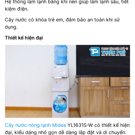
Hệ thống làm lạnh bằng khí nén giúp làm lạnh sâu, tiết
kiệm điện.
Chế độ an toàn:Tự ngắt điện khi quá tải, Tự ngắt điện khi
nước đủ nóng, lạnh
Cây nước có khóa trẻ em, đảm bảo an toàn khi sử
dụng.
Kích thước:Ngang 35.8 cm – Sâu 36.8 cm – Cao 105 cm
Thiết kế hiện đại
Trọng lượng:17 kg
Thương hiệu của:Trung Quốc
Sản xuất tại:Trung Quốc
Cây nước nóng lạnh Midea
YL1631S-W có thiết kế hiện
đại, kiểu dáng nhỏ gọn dễ dàng lắp đặt và di chuyển.