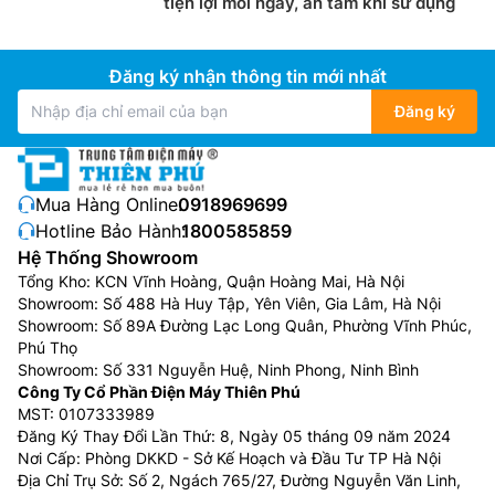
tiện lợi mỗi ngày, an tâm khi sử dụng
Đăng ký nhận thông tin mới nhất
Đăng ký
Mua Hàng Online:
0918969699
Hotline Bảo Hành:
1800585859
Hệ Thống Showroom
Tổng Kho: KCN Vĩnh Hoàng, Quận Hoàng Mai, Hà Nội
Cây nước nóng lạnh
Midea
trang bị hệ thống ngắt điện
Showroom: Số 488 Hà Huy Tập, Yên Viên, Gia Lâm, Hà Nội
tự động khi quá nhiệt và khóa vòi nước đảm bảo an
Showroom: Số 89A Đường Lạc Long Quân, Phường Vĩnh Phúc,
toàn khi sử dụng, đặc biệt gia đình có trẻ nhỏ.
Phú Thọ
Showroom: Số 331 Nguyễn Huệ, Ninh Phong, Ninh Bình
Công Ty Cổ Phần Điện Máy Thiên Phú
MST: 0107333989
Đăng Ký Thay Đổi Lần Thứ: 8, Ngày 05 tháng 09 năm 2024
Nơi Cấp: Phòng DKKD - Sở Kế Hoạch và Đầu Tư TP Hà Nội
Địa Chỉ Trụ Sở: Số 2, Ngách 765/27, Đường Nguyễn Văn Linh,