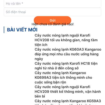
Ba vòi nước riêng biệt
Gửi
Hiện chưa có đánh giá nào!
BÀI VIẾT MỚI
Cây nước nóng lạnh nguội Karofi
HCV208 tối ưu không gian, nâng tầm
tiện ích
Cây nước nóng lạnh KG60A3 Kangaroo
đáp ứng mọi nhu cầu nước uống hàng
ngày
Cây nước nóng lạnh Karofi HC18 tiện
nghi từ nhà ở đến công sở
Cây nước nóng lạnh Kangaroo
Cây nước nóng lạnh
YL1631S-W thiết kế 3 vòi tương
KG699A3 tiện ích thông minh cho
ứng với 3 chế độ nước khác nhau: nóng – ấm – lạnh.
cuộc sống bận rộn
Vòi nóng có khóa an toàn giúp người dùng yên tâm
Cây nước nóng lạnh nguội Karofi
hơn trong quá trình sử dụng.
HCV209 thiết kế thông minh, vận hành
bền bỉ
Tự ngắt điện khi quá tải
Cây nước nóng lạnh Kangaroo KG59A3