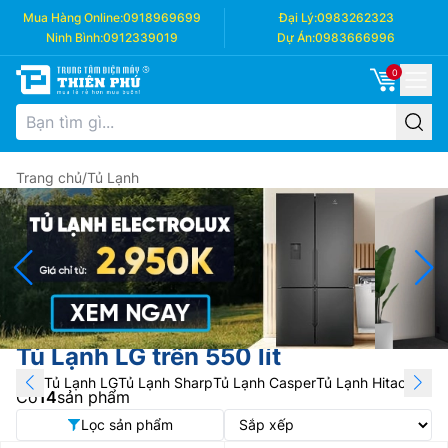
Mua Hàng Online:
0918969699
Đại Lý:
0983262323
Ninh Bình:
0912339019
Dự Án:
0983666996
0
Trang chủ
/
Tủ Lạnh
Tủ Lạnh LG trên 550 lít
Tủ Lạnh LG
Tủ Lạnh Sharp
Tủ Lạnh Casper
Tủ Lạnh Hitachi
Tủ L
Có
14
sản phẩm
Lọc sản phẩm