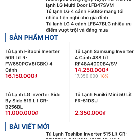
lạnh LG Multi Door LFB47SVM
giúp căn phòng của bạn trở nên có sức hút mạnh mẽ.
Tủ lạnh LG 4 cánh F50BG mang tới
Đặc biệt ở một số sản phẩm còn có cửa phụ InstaView
nhiều tiện nghi cho gia đình
Door in Door giúp bạn quan sát thực phẩm bên trong
Tủ lạnh LG 4 cánh LFB47BLG nhiều ưu
khi chỉ cần gõ hai lần liên tục lên cửa. Giảm hơi lạnh
điểm vượt trội và đáng mua
thất thoát đáng kể khi không phải mở cửa quá nhiều.
SẢN PHẨM HOT
Phân loại sản phẩm Tủ Lạnh LG trên 550 lít
Tủ Lạnh Hitachi Inverter
Tủ Lạnh Samsung Inverter
509 Lít R-
4 Cánh 488 Lít
LG cũng được phân chia đầy đủ với dùng
tủ lạnh LG
FW650PGV8(GBK) 4
RF48A4000B4/SV
Side By Side
, Tủ lạnh French Door, Tủ lạnh ngăn đá
14.250.000
Cánh
dưới, hay phổ biến hơn cả là tủ lạnh ngăn đá trên. Bên
16.150.000
17.350.000
-18%
cạnh đó dung tích phù hợp với nhu cầu là một trong
những tiêu chí hàng đầu được người tiêu dùng quan
Tủ Lạnh LG Inverter Side
Tủ Lạnh Funiki Mini 50 Lít
tâm.
By Side 519 Lít GR-
FR-51DSU
B256BL
Tủ lạnh LG 150 – 300 lít:
Với
tủ lạnh LG 150-300 lít
11.000.000
2.350.000
được thiết kế dạng 2 cánh phù hợp với gia đình có ít
thành viên từ 2 – 3 người hoặc nhu cầu bảo quản và
BÀI VIẾT MỚI
lưu trữ thực phẩm ít.
Tủ Lạnh Toshiba Inverter 515 Lít GR-