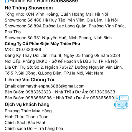
Hotline Bảo Hành:
1800585859
phẩm còn được thiết kế ngăn mát trên tiện lợi giúp
Hệ Thống Showroom
người dùng không phải cúi, gấp người quá nhiều khi sử
Tổng Kho: KCN Vĩnh Hoàng, Quận Hoàng Mai, Hà Nội
dụng.
Showroom: Số 488 Hà Huy Tập, Yên Viên, Gia Lâm, Hà Nội
Showroom: Số 89A Đường Lạc Long Quân, Phường Vĩnh Phúc,
Ưu điểm của Tủ Lạnh LG trên 550 lít
Phú Thọ
Showroom: Số 331 Nguyễn Huệ, Ninh Phong, Ninh Bình
Tủ lạnh LG giá rẻ
sở hữu kiểu dáng đẳng cấp, thời
Công Ty Cổ Phần Điện Máy Thiên Phú
thượng, gây ấn tượng mạnh trước người dùng, giúp
MST: 0107333989
căn phòng nổi bật hơn.
Đăng Ký Thay Đổi Lần Thứ: 8, Ngày 05 tháng 09 năm 2024
Nơi Cấp: Phòng DKKD - Sở Kế Hoạch và Đầu Tư TP Hà Nội
Bảo quản rau củ lâu dài với khả năng giữ ẩm vượt trội
Địa Chỉ Trụ Sở: Số 2, Ngách 765/27, Đường Nguyễn Văn Linh,
và đảm bảo giá trị dinh dưỡng cao.
Tổ 5 P.Sài Đồng, Q.Long Biên, TP.Hà Nội, Việt Nam
Liên hệ Với Chúng Tôi
Tích hợp nhiều công nghệ làm lạnh hiện đại giúp thực
Email:
dienmaythienphu6886@gmail.com
phẩm được bảo quản tối ưu hơn
Bán Buôn:
0983262323
- Nhà Thầu Dự Án:
0913836633
Bán Buôn:
0983666996
- Nhà Thầu Dự Án:
0983666996
Giá thành không quá cao và phù hợp với phần lớn
Dịch vụ khách hàng
người Việt.
Phương Thức Mua Hàng
Tiết kiệm điện năng nhưng vẫn đảm bảo hoạt động ổn
Hình Thức Thanh Toán
Chính Sách Bảo Hành
định và bền bỉ nhờ ứng dụng công nghệ Smart
Chính sách Đổi – Trả hàng hóa
inverter.