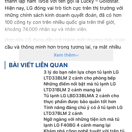
thành lập năm 1958 với tên gọi là Lucky – Goldstar.
Hiện nay, LG đóng vai trò tích cực trên thị trường với
những chính sách kinh doanh quyết đoán, đã có hơn
100 công ty con trên nhiều quốc gia trên thế giới,
khoảng 74.000 nhân sự và nhân viên.
Hơn nữa LG đang dần trở thành một thương hiệu toàn
cầu và thông minh hơn trong tương lai, ra mắt nhiều
sản phẩm có công nghệ mới như tủ lạnh, tivi, máy giặt,
Xem thêm
…
BÀI VIẾT LIÊN QUAN
Tại Việt Nam, các mặt hàng của LG được sự ưa
3 lý do bạn nên lựa chọn tủ lạnh LG
LTD33BLM 2 cánh cho phòng bếp
chuộng của nhiều người tiêu dùng và từ tivi, tủ lạnh tới
Những điểm nổi bật mà tủ lạnh LG
điều hòa. Các sản phẩm của LG được sản xuất tại
LTD31BLM 2 cánh mang lại
Indonesia, Trung Quốc trong đó có mặt hàng tủ lạnh
Tủ lạnh LG LBD33BLMA 2 cánh cho
với nhiều công nghệ hiện đại đạt chuẩn Hàn Quốc và
thực phẩm được bảo quản tốt hơn
trở nên khá phổ biến tại thị trường Việt.
Tính năng đáng chú ý có ở tủ lạnh LG
LTD37BLM 2 cánh
Tủ lạnh LG
có sở hữu những đường nét được thiết kế
Ngỡ ngàng với những tiện ích mà tủ
tinh tế, hiện đại cùng với các gam màu đen, xám, bạc
lạnh LG F40BG 4 cánh mang lại
Khám phá công nghệ tuyệt vời trên tủ
sang trọng sẽ phù hợp với mọi không gian nội thất và