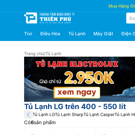
Mua Hàng Onl
Tivi
Điều Hòa
Tủ Lạnh
Máy Giặt
Điện 
Trang chủ
/
Tủ Lạnh
Tủ Lạnh LG trên 400 - 550 lít
Tủ Lạnh LG
Tủ Lạnh Sharp
Tủ Lạnh Casper
Tủ Lạnh Hi
Có
6
sản phẩm