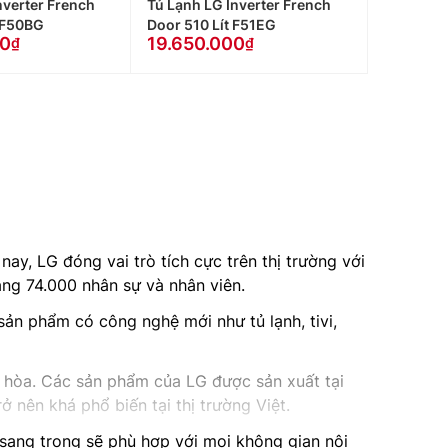
nverter French
Tủ Lạnh LG Inverter French
 F50BG
Door 510 Lít F51EG
00
19.650.000
ay, LG đóng vai trò tích cực trên thị trường với
ảng 74.000 nhân sự và nhân viên.
ản phẩm có công nghệ mới như tủ lạnh, tivi,
ều hòa. Các sản phẩm của LG được sản xuất tại
 nên khá phổ biến tại thị trường Việt.
sang trọng sẽ phù hợp với mọi không gian nội