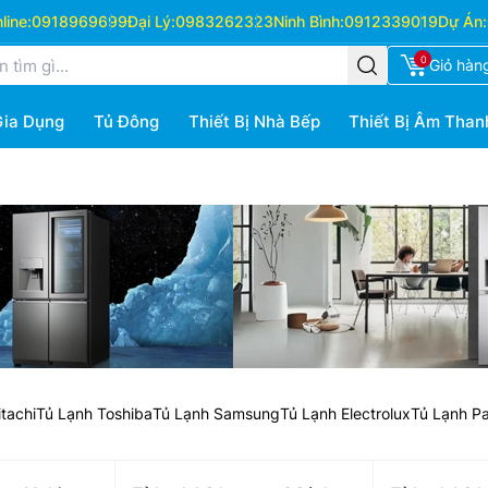
ine:
0918969699
Đại Lý:
0983262323
Ninh Bình:
0912339019
Dự Án:
0
Giỏ hàn
Gia Dụng
Tủ Đông
Thiết Bị Nhà Bếp
Thiết Bị Âm Than
tachi
Tủ Lạnh Toshiba
Tủ Lạnh Samsung
Tủ Lạnh Electrolux
Tủ Lạnh P