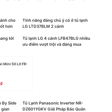
nstaView Door in Door giúp bạn quan sát thực
 cửa quá nhiều.
cánh cho
Tính năng đáng chú ý có ở tủ lạnh
tốt hơn
LG LTD37BLM 2 cánh
i, hay phổ biến hơn cả là tủ lạnh ngăn đá trên.
n tâm.
ang tới
Tủ lạnh LG 4 cánh LFB47BLG nhiều
ành viên từ 2 – 3 người hoặc nhu cầu bảo quản
h
ưu điểm vượt trội và đáng mua
 gia đình có nhu cầu bảo quản thực phẩm cơ
i Mini 50 Lít FR-
ù hợp cho gia đình 4 thành viên trở lên, nhu cầu
0
ên 5 thành viên trở lên, nhu cầu bảo quản và lưu
e By Side
Tủ Lạnh Panasonic Inverter NR-
ứng mọi nhu cầu của khách hàng. Tuy nhiên phổ
 gian
DZ601YGKV Giải Pháp Bảo Quản
t số sản phẩm còn được thiết kế ngăn mát trên