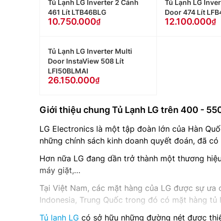
Tủ Lạnh LG Inverter 2 Cánh
Tủ Lạnh LG Inver
461 Lít LTB46BLG
Door 474 Lít LF
10.750.000
12.100.000
Tủ Lạnh LG Inverter Multi
Door InstaView 508 Lít
LFI50BLMAI
26.150.000
Giới thiệu chung Tủ Lạnh LG trên 400 - 550 
LG Electronics là một tập đoàn lớn của Hàn Quốc,
những chính sách kinh doanh quyết đoán, đã có h
Hơn nữa LG đang dần trở thành một thương hiệu 
máy giặt,…
Tại Việt Nam, các mặt hàng của LG được sự ưa ch
Indonesia, Trung Quốc trong đó có mặt hàng tủ l
Tủ lạnh LG
có sở hữu những đường nét được thiết