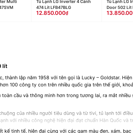
ter Multi
Tủ Lạnh LG Inverter 4 Cánh
Tủ Lạnh LG I
B47SVM
474 Lít LFB47BLG
Door 502 Lít
12.850.000
13.850.0
lít
 thành lập năm 1958 với tên gọi là Lucky – Goldstar. Hiện n
ơn 100 công ty con trên nhiều quốc gia trên thế giới, kho
toàn cầu và thông minh hơn trong tương lai, ra mắt nhiều s
uộng của nhiều người tiêu dùng và từ tivi, tủ lạnh tới đi
ạnh với nhiều công nghệ hiện đại đạt chuẩn Hàn Quốc và trở
 kế tinh tế, hiện đại cùng với các gam màu đen, xám, bạc 