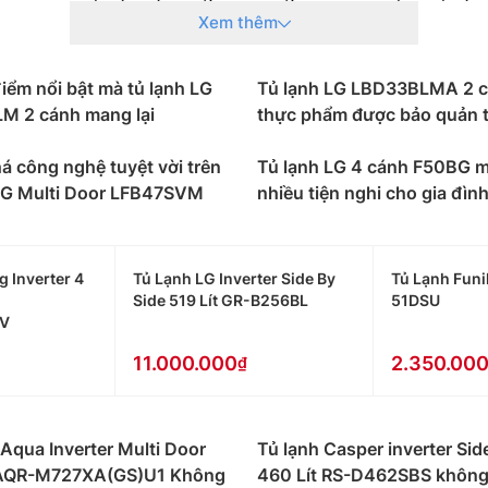
hút mạnh mẽ. Đặc biệt ở một số sản phẩm còn có cửa phụ I
Xem thêm
ên cửa. Giảm hơi lạnh thất thoát đáng kể khi không phải mở
50 lít
ểm nổi bật mà tủ lạnh LG
Tủ lạnh LG LBD33BLMA 2 
M 2 cánh mang lại
thực phẩm được bảo quản 
h LG Side By Side
, Tủ lạnh French Door, Tủ lạnh ngăn đá dướ
ột trong những tiêu chí hàng đầu được người tiêu dùng qua
 công nghệ tuyệt vời trên
Tủ lạnh LG 4 cánh F50BG m
lít
 LG Multi Door LFB47SVM
được thiết kế dạng 2 cánh phù hợp với gia đình có ít th
nhiều tiện nghi cho gia đìn
 lít
có thiết kế 2 cánh ngăn đá trên thích hợp sử dụng cho
 Inverter 4
Tủ Lạnh LG Inverter Side By
Tủ Lạnh Funik
Side 519 Lít GR-B256BL
51DSU
 lít
V
có đa dạng kiểu dáng từ 2 cánh, 4 cánh, side by side ph
ian dài.
11.000.000
2.350.00
ít có kiểu dáng 2 cánh side by side phù hợp cho gia đình tr
Aqua Inverter Multi Door
Tủ lạnh Casper inverter Sid
 dòng tủ theo số cánh như:
Tủ lạnh LG 2 cánh
, 4 cánh đáp 
 AQR-M727XA(GS)U1 Không
460 Lít RS-D462SBS không
ết kế ngăn đá trên và ngăn mát dưới. Không những vậy ở mộ