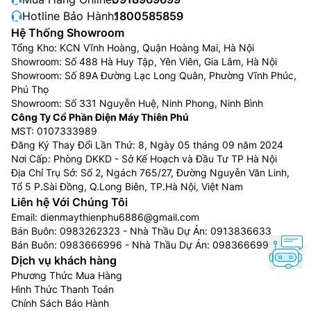
Hotline Bảo Hành:
1800585859
Tủ lạnh French Door (tủ lạnh cửa Pháp) là loại tủ lạnh
Hệ Thống Showroom
3 cánh phổ biến, có 2 cửa ngăn mát mở ra ở trên (kiểu
Tổng Kho: KCN Vĩnh Hoàng, Quận Hoàng Mai, Hà Nội
Pháp) và ngăn đá dạng ngăn kéo ở dưới, thiết kế rộng
Showroom: Số 488 Hà Huy Tập, Yên Viên, Gia Lâm, Hà Nội
rãi, dung tích lớn (thường 600L+) phù hợp gia đình
Showroom: Số 89A Đường Lạc Long Quân, Phường Vĩnh Phúc,
đông người, giúp dễ dàng cất giữ thực phẩm lớn như
Phú Thọ
pizza hoặc bánh dài, với nhiều tính năng hiện đại và
Showroom: Số 331 Nguyễn Huệ, Ninh Phong, Ninh Bình
Công Ty Cổ Phần Điện Máy Thiên Phú
mẫu mã đa dạng.
MST: 0107333989
Đăng Ký Thay Đổi Lần Thứ: 8, Ngày 05 tháng 09 năm 2024
Nơi Cấp: Phòng DKKD - Sở Kế Hoạch và Đầu Tư TP Hà Nội
Địa Chỉ Trụ Sở: Số 2, Ngách 765/27, Đường Nguyễn Văn Linh,
Tổ 5 P.Sài Đồng, Q.Long Biên, TP.Hà Nội, Việt Nam
Liên hệ Với Chúng Tôi
Email:
dienmaythienphu6886@gmail.com
Bán Buôn:
0983262323
- Nhà Thầu Dự Án:
0913836633
Bán Buôn:
0983666996
- Nhà Thầu Dự Án:
0983666996
Dịch vụ khách hàng
Phương Thức Mua Hàng
Hình Thức Thanh Toán
Chính Sách Bảo Hành