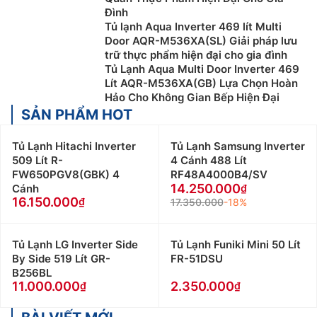
Tuy nhiên, dòng tủ này có diện tích khá lớn không
Đình
thích hợp với các không gian bếp có diện tích nhỏ.
Tủ lạnh Aqua Inverter 469 lít Multi
Door AQR-M536XA(SL) Giải pháp lưu
Ngoài ra, dung tích sử dụng thực chất của ngăn cũng
trữ thực phẩm hiện đại cho gia đình
tương đối nhỏ so với dung tích của tủ.
Tủ Lạnh Aqua Multi Door Inverter 469
Lít AQR-M536XA(GB) Lựa Chọn Hoàn
Hảo Cho Không Gian Bếp Hiện Đại
SẢN PHẨM HOT
Tủ Lạnh Hitachi Inverter
Tủ Lạnh Samsung Inverter
509 Lít R-
4 Cánh 488 Lít
FW650PGV8(GBK) 4
RF48A4000B4/SV
14.250.000
Cánh
16.150.000
17.350.000
-18%
Tủ Lạnh LG Inverter Side
Tủ Lạnh Funiki Mini 50 Lít
By Side 519 Lít GR-
FR-51DSU
B256BL
11.000.000
2.350.000
Tủ lạnh ngăn đá trên