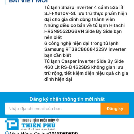
BÀI VIẾT MỚI
Tủ lạnh Sharp inverter 4 cánh 525 lít
Tủ lạnh ngăn đá trên là kiểu tủ lạnh thường thấy ở các
SJ-FX610V-SL lưu trữ thực phẩm hiện
gia đình, với ngăn đá phía trên và ngăn mát ở phía
đại cho gia đình đông thành viên
dưới. Ưu điểm của dòng này chính là điện năng tiêu
Những điều cơ bản về tủ lạnh Hitachi
HRSN9552DGBVN Side By Side bạn
thụ ít, giá cả phải chăng và cách ngăn chia tủ cũng
nên biết
khá quen thuộc với người dùng, nên tủ lạnh ngăn đá
6 công nghệ hiện đại trong tủ lạnh
trên được lựa chọn khá nhiều để sử dụng trong gia
Samsung RT38CB668422SV inverter
đình.
bạn cần biết
Tủ lạnh Casper inverter Side By Side
Tủ lạnh ngăn đá dưới
460 Lít RS-D462SBS không gian lưu
trữ rộng, tiết kiệm điện hiệu quả ch gia
Ngược với tủ lạnh ngăn đá trên, thì dòng tủ ngăn đá
đình hiện đại
dưới có phần ngăn đá phía dưới và phần ngăn mát
phía trên. Ngoài ra, ngăn mát cũng là ngăn mà bạn sẽ
thường xuyên mở ra, đóng vào để lấy thức ăn, nên
Đăng ký nhận thông tin mới nhất
thiết kế này sẽ giúp bạn không phải cúi người hay ngồi
Đăng ký
xuống để lấy thực phẩm, phù hợp với gia đình có
người lớn tuổi.
Tủ lạnh French Door
Mua Hàng Online:
0918969699