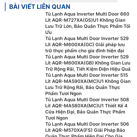
BÀI VIẾT LIÊN QUAN
Tủ lạnh mini là loại có dung tích nhỏ dưới 100 lít và chỉ
Tủ Lạnh Aqua Inverter Multi Door 660
có một công nghệ làm lạnh đơn giản. Tủ cũng có công
Lít AQR-M727XA(GS)U1 Không Gian
suất nhỏ, ít hao tốn điện năng, phù hợp với các văn
Lưu Trữ Lớn, Bảo Quản Thực Phẩm Tối
phòng nhỏ, hoặc để trong phòng ngủ dùng để trữ đồ
Ưu
ăn vặt hay phòng trọ ít người để bảo quản thịt cá,…
Tủ Lạnh Aqua Multi Door Inverter 529
Lít AQR-M600XA(GC) Giải pháp lưu
Tuy nhiên, nhược điểm của dòng tủ lạnh mini đó là
trữ thực phẩm cho gia đình hiện đại
hiệu suất làm lạnh khá chậm và không ổn định, thời
Tủ Lạnh Aqua Multi Door Inverter 529
gian làm đá cũng lâu hơn so với các loại tủ lạnh lớn.
Lít AQR-M600XA(GB) Không Gian Lưu
Trữ Rộng Rãi, Tiết Kiệm Điện Hiệu Quả
Tủ lạnh Side-by-side
Tủ Lạnh Aqua Multi Door Inverter 515
Lít AQR-MA590XA(MC)U1 Không Gian
Tủ lạnh Side-by-side được thiết kế với 2 cánh mở sang
Lưu Trữ Rộng Rãi, Bảo Quản Thực
2 bên, dung tích tủ lớn. Các dòng tủ lạnh side by side
Phẩm Tươi Ngon
Tủ Lạnh Aqua Multi Door Inverter 508
có thiết kế sang trọng, sáng bóng, tăng tính thẩm mỹ
Lít AQR-MA580XA(MC)U1 Thiết Kế 4
cho không gian bếp. Không những vậy, dòng tủ này
Cửa Hiện Đại, Bảo Quản Thực Phẩm
cũng tích hợp nhiều công nghệ tiên tiến như: bảng
Tươi Ngon
điều khiển bên ngoài, điều chỉnh nhiệt độ từng ngăn,
Tủ Lạnh Aqua Multi Door Inverter 506
làm lạnh kép, khóa trẻ em,…
Lít AQR-M570XA(FS) Giải Pháp Bảo
Quản Thực Phẩm Hiện Đại Cho Gia