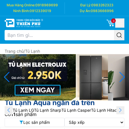
Mua Hàng Online:
0918969699
Đại Lý:
0983262323
Ninh Bình:
0912339019
Dự Án:
0983666996
0
Trang chủ
/
Tủ Lạnh
Tủ Lạnh Aqua ngăn đá trên
Tủ Lạnh LG
Tủ Lạnh Sharp
Tủ Lạnh Casper
Tủ Lạnh Hitachi
Tủ L
Có
11
sản phẩm
Lọc sản phẩm