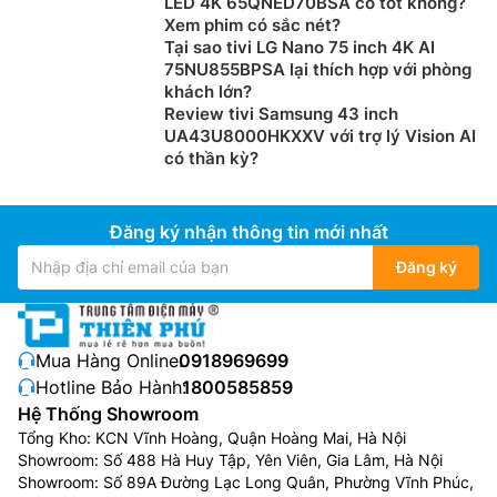
LED 4K 65QNED70BSA có tốt không?
Xem phim có sắc nét?
Kết nối đa dạng thuận tiện:
Tivi Sony 65 inch, 4k,
Tại sao tivi LG Nano 75 inch 4K AI
smart tv
không chỉ đẹp mắt mà còn hỗ trợ nhiều cổng
75NU855BPSA lại thích hợp với phòng
kết nối, giúp bạn dễ dàng kết nối với các thiết bị khác
khách lớn?
nhau. Cổng HDMI, USB và Bluetooth cho phép bạn kết
Review tivi Samsung 43 inch
UA43U8000HKXXV với trợ lý Vision AI
nối đồng thời nhiều thiết bị ngoại vi như đầu phát,
loa
có thần kỳ?
soundbar, hoặc tai nghe không dây.
3. Các dòng tivi Sony hiện nay
Đăng ký nhận thông tin mới nhất
Hiện nay Sony cung cấp đầy đủ các dòng tivi với độ
Đăng ký
phân giải từ 32 inch đến 98 inch phù hợp với mọi nhu
cầu sử dụng của khách hàng.
Các dòng tivi Sony
hiện
nay gồm:
Mua Hàng Online:
0918969699
Tivi Sony LCD 4K:
Sử dụng màn hình LCD với ưu
Hotline Bảo Hành:
1800585859
điểm là giá thành rẻ, chất lượng hình ảnh tốt
Hệ Thống Showroom
Tivi Sony LED 4K:
Sử dụng màn hình tinh thể lỏng
Tổng Kho: KCN Vĩnh Hoàng, Quận Hoàng Mai, Hà Nội
với lớp đèn LED để phát sáng các điểm ảnh trên
Showroom: Số 488 Hà Huy Tập, Yên Viên, Gia Lâm, Hà Nội
tấm nền cho ra chất lượng hình ảnh chi tiết hơn
Showroom: Số 89A Đường Lạc Long Quân, Phường Vĩnh Phúc,