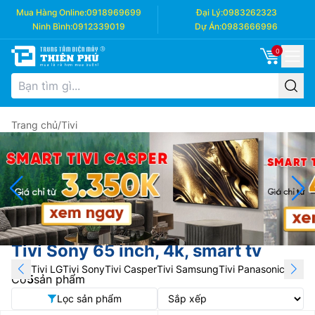
Mua Hàng Online:
0918969699
Đại Lý:
0983262323
Ninh Bình:
0912339019
Dự Án:
0983666996
0
Trang chủ
/
Tivi
Tivi Sony 65 inch, 4k, smart tv
Tivi LG
Tivi Sony
Tivi Casper
Tivi Samsung
Tivi Panasonic
Tivi T
Có
5
sản phẩm
Lọc sản phẩm