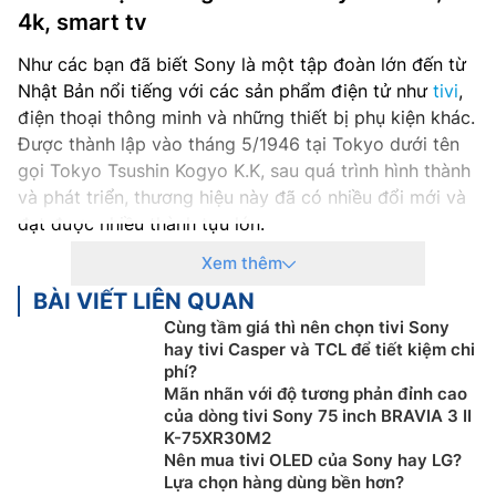
4k, smart tv
Như các bạn đã biết Sony là một tập đoàn lớn đến từ
Nhật Bản nổi tiếng với các sản phẩm điện tử như
tivi
,
điện thoại thông minh và những thiết bị phụ kiện khác.
Được thành lập vào tháng 5/1946 tại Tokyo dưới tên
gọi Tokyo Tsushin Kogyo K.K, sau quá trình hình thành
và phát triển, thương hiệu này đã có nhiều đổi mới và
đạt được nhiều thành tựu lớn.
Là một thương hiệu hàng đầu chuyên về sản xuất
Xem thêm
smart tivi
, Sony luôn mang đến cho người dùng những
BÀI VIẾT LIÊN QUAN
sản phẩm tivi thông minh với chất lượng tốt nhất.
Cùng tầm giá thì nên chọn tivi Sony
hay tivi Casper và TCL để tiết kiệm chi
Đến ngày nay, Sony đã đạt được những thành công
phí?
nhất định. Hãng luôn thể hiện được chất riêng một
Mãn nhãn với độ tương phản đỉnh cao
cách mạnh mẽ và ấn tượng. Điển hình cho điều này là
của dòng tivi Sony 75 inch BRAVIA 3 II
các dòng
tivi OLED
với màn hình siêu mỏng, thiết kế
K-75XR30M2
Nên mua tivi OLED của Sony hay LG?
tinh tế và hiện đại.
Lựa chọn hàng dùng bền hơn?