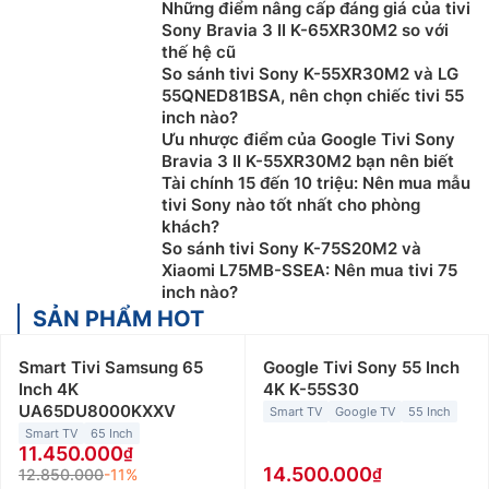
Các sản phẩm
Tivi Sony 65 inch, 4k, smart tv
thường
Những điểm nâng cấp đáng giá của tivi
Sony Bravia 3 II K-65XR30M2 so với
được sản xuất tại Malaysia, cùng chế độ bảo hành
thế hệ cũ
chính hãng 24 tháng cho toàn bộ sản phẩm và 12
So sánh tivi Sony K-55XR30M2 và LG
tháng cho điều khiển từ xa.
55QNED81BSA, nên chọn chiếc tivi 55
inch nào?
2. Đặc điểm nổi bật của
Tivi Sony 65 inch,
Ưu nhược điểm của Google Tivi Sony
4k, smart tv
Bravia 3 II K-55XR30M2 bạn nên biết
Tài chính 15 đến 10 triệu: Nên mua mẫu
Chất lượng hình ảnh vượt trội:
Một trong những ưu
tivi Sony nào tốt nhất cho phòng
điểm lớn nhất của
tivi Sony
chính là chất lượng hình
khách?
So sánh tivi Sony K-75S20M2 và
ảnh xuất sắc. Công nghệ hình ảnh 4K HDR của Sony
Xiaomi L75MB-SSEA: Nên mua tivi 75
giúp tái tạo màu sắc chân thực và độ tương phản đỉnh
inch nào?
cao. Điều này mang lại trải nghiệm xem phim và chơi
SẢN PHẨM HOT
game sống động, như bạn đang ở trong thế giới ảo.
Smart Tivi Samsung 65
Google Tivi Sony 55 Inch
Sử dụng hệ điều hành Android TV thông minh:
smart
Inch 4K
4K K-55S30
tivi Sony
sử dụng hệ điều hành Android TV, mang lại
UA65DU8000KXXV
Smart TV
Google TV
55 Inch
trải nghiệm người dùng mượt mà và dễ sử dụng. Với
Smart TV
65 Inch
khả năng kết nối internet, bạn có thể truy cập nhanh
11.450.000
chóng vào các ứng dụng phổ biến như Netflix,
14.500.000
12.850.000
-11%