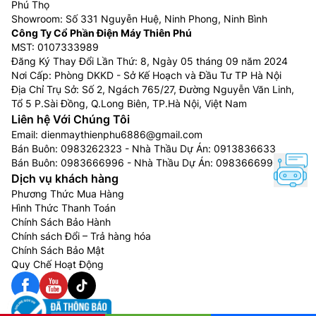
màn hình LCD
Phú Thọ
Showroom: Số 331 Nguyễn Huệ, Ninh Phong, Ninh Bình
Tivi Sony Full Array LED 4K:
Sử dụng công nghệ
Công Ty Cổ Phần Điện Máy Thiên Phú
làm mờ cục bộ (Local Dimming), sẽ tự động
MST: 0107333989
bật/tắt từng vùng LED độc lập theo hình ảnh. Tivi
Đăng Ký Thay Đổi Lần Thứ: 8, Ngày 05 tháng 09 năm 2024
nhờ đó mà có khả năng hiển thị độ sáng tốt hơn,
Nơi Cấp: Phòng DKKD - Sở Kế Hoạch và Đầu Tư TP Hà Nội
màu đen sâu thẳm hơn và mang lại cảm giác chân
Địa Chỉ Trụ Sở: Số 2, Ngách 765/27, Đường Nguyễn Văn Linh,
Tổ 5 P.Sài Đồng, Q.Long Biên, TP.Hà Nội, Việt Nam
thực hơn
Liên hệ Với Chúng Tôi
Tivi Sony Mini LED 4K:
Là công nghệ cải tiến từ
Email:
dienmaythienphu6886@gmail.com
công nghệ đèn nền LED tích hợp trên màn hình
Bán Buôn:
0983262323
- Nhà Thầu Dự Án:
0913836633
LCD, nó sử dụng những chiếc đèn Mini LED siêu
Bán Buôn:
0983666996
- Nhà Thầu Dự Án:
0983666996
nhỏ (kích thước nhỏ hơn nhiều so với đèn LED tiêu
Dịch vụ khách hàng
chuẩn) chiếu ánh sáng qua những điểm ảnh không
Phương Thức Mua Hàng
tự phát sáng trên màn hình để hiển thị các nội
Hình Thức Thanh Toán
Chính Sách Bảo Hành
dung cho bạn thưởng thức.
Chính sách Đổi – Trả hàng hóa
Tivi Sony OLED 4K:
Đây là dòng smart tivi cao
Chính Sách Bảo Mật
cấp nhất của Sony, được sử dụng các diode phát
Quy Chế Hoạt Động
sáng hữu cơ, với ưu điểm thiết kế màn hình siêu
mỏng, cùng chất lượng hình ảnh chi tiết, góc nhìn
rộng hơn, màu đen sâu hơn, độ sáng và độ tương