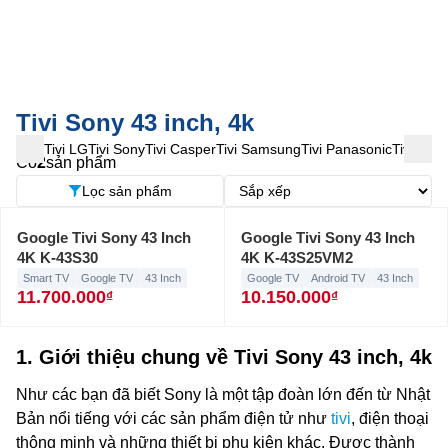
Tivi Sony 43 inch, 4k
Tivi LG
Tivi Sony
Tivi Casper
Tivi Samsung
Tivi Panasonic
Tivi TCL
Có
2
sản phẩm
Lọc sản phẩm
Google Tivi Sony 43 Inch
Google Tivi Sony 43 Inch
4K K-43S30
4K K-43S25VM2
Smart TV
Google TV
43 Inch
Google TV
Android TV
43 Inch
11.700.000
10.150.000
1. Giới thiệu chung về
Tivi Sony 43 inch, 4k
Như các bạn đã biết Sony là một tập đoàn lớn đến từ Nhật
Bản nổi tiếng với các sản phẩm điện tử như
tivi
, điện thoại
thông minh và những thiết bị phụ kiện khác. Được thành