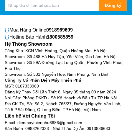
dây.
Đăng ký
3. Các dòng tivi Sony hiện nay
Hiện nay Sony cung cấp đầy đủ các dòng tivi với độ phân
Mua Hàng Online:
0918969699
giải từ 32 inch đến 98 inch phù hợp với mọi nhu cầu sử
Hotline Bảo Hành:
1800585859
dụng của khách hàng.
Các dòng tivi Sony
hiện nay gồm:
Hệ Thống Showroom
Tổng Kho: KCN Vĩnh Hoàng, Quận Hoàng Mai, Hà Nội
Tivi Sony LCD 4K:
Sử dụng màn hình LCD với ưu
Showroom: Số 488 Hà Huy Tập, Yên Viên, Gia Lâm, Hà Nội
điểm là giá thành rẻ, chất lượng hình ảnh tốt
Showroom: Số 89A Đường Lạc Long Quân, Phường Vĩnh Phúc,
Tivi Sony LED 4K:
Sử dụng màn hình tinh thể lỏng
Phú Thọ
với lớp đèn LED để phát sáng các điểm ảnh trên tấm
Showroom: Số 331 Nguyễn Huệ, Ninh Phong, Ninh Bình
nền cho ra chất lượng hình ảnh chi tiết hơn màn hình
Công Ty Cổ Phần Điện Máy Thiên Phú
MST: 0107333989
LCD
Đăng Ký Thay Đổi Lần Thứ: 8, Ngày 05 tháng 09 năm 2024
Tivi Sony Full Array LED 4K:
Sử dụng công nghệ
Nơi Cấp: Phòng DKKD - Sở Kế Hoạch và Đầu Tư TP Hà Nội
làm mờ cục bộ (Local Dimming), sẽ tự động bật/tắt
Địa Chỉ Trụ Sở: Số 2, Ngách 765/27, Đường Nguyễn Văn Linh,
từng vùng LED độc lập theo hình ảnh. Tivi nhờ đó mà
Tổ 5 P.Sài Đồng, Q.Long Biên, TP.Hà Nội, Việt Nam
có khả năng hiển thị độ sáng tốt hơn, màu đen sâu
Liên hệ Với Chúng Tôi
thẳm hơn và mang lại cảm giác chân thực hơn
Email:
dienmaythienphu6886@gmail.com
Bán Buôn:
0983262323
- Nhà Thầu Dự Án:
0913836633
Tivi Sony Mini LED 4K:
Là công nghệ cải tiến từ công