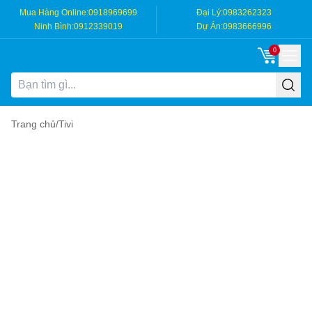
Mua Hàng Online:
0918969699
Đại Lý:
0983262323
Ninh Bình:
0912339019
Dự Án:
0983666996
0
Trang chủ
/
Tivi