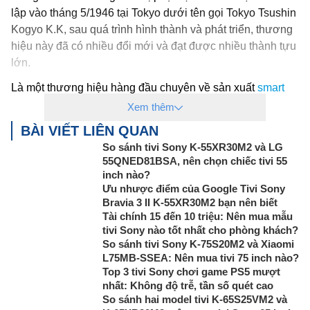
lập vào tháng 5/1946 tại Tokyo dưới tên gọi Tokyo Tsushin
Kogyo K.K, sau quá trình hình thành và phát triển, thương
hiệu này đã có nhiều đổi mới và đạt được nhiều thành tựu
lớn.
Là một thương hiệu hàng đầu chuyên về sản xuất
smart
tivi
, Sony luôn mang đến cho người dùng những sản
Xem thêm
phẩm tivi thông minh với chất lượng tốt nhất.
BÀI VIẾT LIÊN QUAN
Đến ngày nay, Sony đã đạt được những thành công nhất
So sánh tivi Sony K-55XR30M2 và LG
55QNED81BSA, nên chọn chiếc tivi 55
định. Hãng luôn thể hiện được chất riêng một cách mạnh
inch nào?
mẽ và ấn tượng. Điển hình cho điều này là các dòng
tivi
Ưu nhược điểm của Google Tivi Sony
OLED
với màn hình siêu mỏng, thiết kế tinh tế và hiện đại.
Bravia 3 II K-55XR30M2 bạn nên biết
Tài chính 15 đến 10 triệu: Nên mua mẫu
Các sản phẩm
Tivi Sony 43 inch, 4k
thường được sản
tivi Sony nào tốt nhất cho phòng khách?
xuất tại Malaysia, cùng chế độ bảo hành chính hãng 24
So sánh tivi Sony K-75S20M2 và Xiaomi
tháng cho toàn bộ sản phẩm và 12 tháng cho điều khiển từ
L75MB-SSEA: Nên mua tivi 75 inch nào?
xa.
Top 3 tivi Sony chơi game PS5 mượt
nhất: Không độ trễ, tần số quét cao
2. Đặc điểm nổi bật của
Tivi Sony 43 inch,
So sánh hai model tivi K-65S25VM2 và