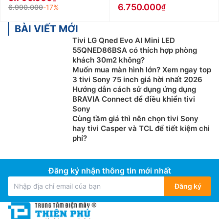
6.750.000
6.990.000
-17%
công nghệ hiển thị tiên tiến và thiết kế tinh tế. Công
nghệ Organic Light Emitting Diode (OLED) cho phép
BÀI VIẾT MỚI
mỗi điểm ảnh tự phát sáng, tạo ra độ tương phản vượt
Tivi LG Qned Evo AI Mini LED
trội và màu sắc chính xác mà không cần đến tấm nền.
55QNED86BSA có thích hợp phòng
Cũng nhờ vậy mà các sản phẩm tivi Samsung OLED
khách 30m2 không?
thường được thiết kế viền mỏng giúp tạo cảm giác
Muốn mua màn hình lớn? Xem ngay top
3 tivi Sony 75 inch giá hời nhất 2026
sang trọng, hiện đại, hòa quyện với không gian sống
Hướng dẫn cách sử dụng ứng dụng
nhà bạn.
BRAVIA Connect để điều khiển tivi
Sony
Tivi Samsung Neo QLED
Cùng tầm giá thì nên chọn tivi Sony
hay tivi Casper và TCL để tiết kiệm chi
Đây là dòng tivi cao cấp với công nghệ Neo QLED của
phí?
Samsung, được sản xuất ở độ phân giải 4K hoặc 8K
chất lượng rất cao. Hỗ trợ nhiều công nghệ tiên tiến
như Quantum Matrix, HDR và​​Mini LED Panels đảm bảo
Đăng ký nhận thông tin mới nhất
hình ảnh có độ tương phản và độ sáng tuyệt vời. Dòng
Đăng ký
tivi Samsung Neo QLED này cũng trang bị công nghệ
âm thanh cao cấp là Object Tracking Sound Pro
(OTSPro) và Dolby Atmos.