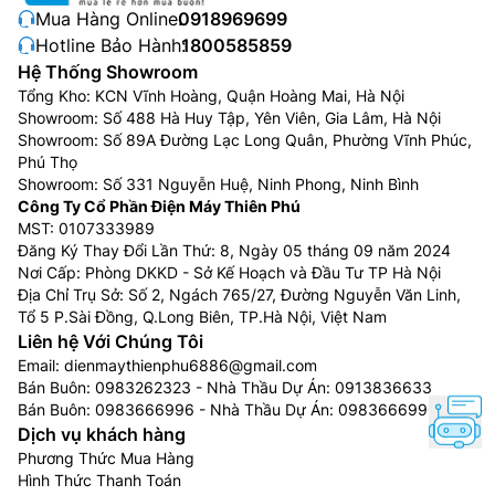
Mua Hàng Online:
0918969699
Phân loại tivi Samsung theo kích thước
Hotline Bảo Hành:
1800585859
màn hình
Hệ Thống Showroom
Tổng Kho: KCN Vĩnh Hoàng, Quận Hoàng Mai, Hà Nội
Tivi Samsung 32 inch
Showroom: Số 488 Hà Huy Tập, Yên Viên, Gia Lâm, Hà Nội
Showroom: Số 89A Đường Lạc Long Quân, Phường Vĩnh Phúc,
Tivi Samsung 32 inch
phù hợp với những căn phòng
Phú Thọ
có diện tích nhỏ, dễ dàng di chuyển và lắp đặt ở nhiều
Showroom: Số 331 Nguyễn Huệ, Ninh Phong, Ninh Bình
vị trí trong căn phòng. Tivi Samsung 32 inch có giá từ
Công Ty Cổ Phần Điện Máy Thiên Phú
4 triệu đến hơn 10 triệu đồng.
MST: 0107333989
Đăng Ký Thay Đổi Lần Thứ: 8, Ngày 05 tháng 09 năm 2024
Tivi Samsung 43 inch
Nơi Cấp: Phòng DKKD - Sở Kế Hoạch và Đầu Tư TP Hà Nội
Địa Chỉ Trụ Sở: Số 2, Ngách 765/27, Đường Nguyễn Văn Linh,
Tivi Samsung 43 inch
phù hợp lắp đặt ở trong những
Tổ 5 P.Sài Đồng, Q.Long Biên, TP.Hà Nội, Việt Nam
không gian có diện tích từ 15m2 – 20m2 như phòng
Liên hệ Với Chúng Tôi
làm việc, phòng họp,… Để bảo vệ sức khỏe của mắt
Email:
dienmaythienphu6886@gmail.com
cho tất cả các thành viên trong gia đình nên đặt Tivi
Bán Buôn:
0983262323
- Nhà Thầu Dự Án:
0913836633
Bán Buôn:
0983666996
- Nhà Thầu Dự Án:
0983666996
có kích thước 43 inch ở khoảng cách từ 1.5m – 1.76m.
Dịch vụ khách hàng
Giá bán tivi Samsung 43 inch giao động từ 6 đến 10
Phương Thức Mua Hàng
triệu.
Hình Thức Thanh Toán