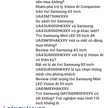
nên mua không?
Samsung
được đánh giá cao về thiết kế tinh tế, chất
Khám phá trợ lý Vision AI Companion
lượng hình ảnh đỉnh cao và tích hợp công nghệ tiên
trên tivi Samsung 43 inch
tiến. Với một loạt các dòng sản phẩm, bao gồm QLED,
UA43M71HAKXXV
Neo QLED và Crystal UHD, Samsung mang đến cho
So sánh tivi Samsung
UA43U8000HKXXV và Samsung
người dùng trải nghiệm giải trí tuyệt vời với độ sắc
UA43U8500HKXXV có gì khác biệt?
nét, màu sắc tươi sáng và khả năng tương tác thông
Tivi Samsung Mini LED 55 Inch 4K
minh.
UA55M1EHAKXXV mới ra mắt có đáng
mua không?
Tivi Samsung còn tích hợp các tính năng thông minh
Review tivi Samsung 43 inch
như hệ điều hành Tizen, cho phép người dùng truy cập
UA43U8000HKXXV với trợ lý Vision AI
vào các ứng dụng giải trí, trình duyệt web, và thậm chí
có thần kỳ?
điều khiển bằng giọng nói. Sự cam kết về hiệu năng và
Bật mí lý do tivi Samsung 65 inch
UA65U8500HKXXV là lựa chọn thông
đổi mới đã giúp tivi Samsung giữ vững vị thế hàng đầu
minh cho phòng khách
trong ngành công nghiệp giải trí gia đình.
Review chất lượng tivi Samsung Mini
LED Vision AI 65 inch
Các dòng tivi Samsung phổ biến hiện nay
UA65M8XHAKXXV
Tivi Samsung QA115QN90FKXXV có
Tivi Samsung Crystal UHD
tốt không? Trải nghiệm màn hình 115
inch khổng lồ
Dòng sản phẩm tivi Samsung Crystal có độ phân giải