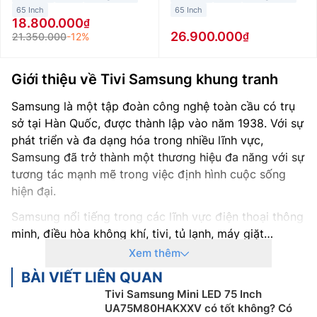
65 Inch
65 Inch
18.800.000
26.900.000
21.350.000
-12%
Giới thiệu về Tivi Samsung khung tranh
Samsung là một tập đoàn công nghệ toàn cầu có trụ
sở tại Hàn Quốc, được thành lập vào năm 1938. Với sự
phát triển và đa dạng hóa trong nhiều lĩnh vực,
Samsung đã trở thành một thương hiệu đa năng với sự
tương tác mạnh mẽ trong việc định hình cuộc sống
hiện đại.
Samsung nổi tiếng trong các lĩnh vực điện thoại thông
minh, điều hòa không khí, tivi, tủ lạnh, máy giặt…
Không chỉ sở hữu thiết kế hiện đại mà còn được trang
Xem thêm
bị nhiều công nghệ hiện đại hàng đầu hiện nay.
BÀI VIẾT LIÊN QUAN
Riêng lĩnh vực tivi, Samsung đã tạo nên một tên tuổi
Tivi Samsung Mini LED 75 Inch
UA75M80HAKXXV có tốt không? Có
vượt trội với sự đổi mới và chất lượng hàng đầu.
Tivi