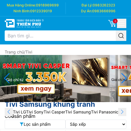
Mua Hàng Online:
0918969699
Đại Lý:
0983262323
Ninh Bình:
0912339019
Dự Án:
0983666996
0
Trang chủ
/
Tivi
Tivi Samsung khung tranh
Tivi LG
Tivi Sony
Tivi Casper
Tivi Samsung
Tivi Panasonic
Tivi T
Có
6
sản phẩm
Lọc sản phẩm