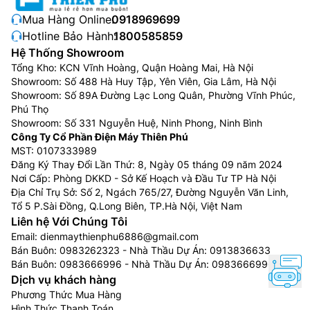
hiện nay. Các dòng
tivi Samsung
được nhiều khách
Mua Hàng Online:
0918969699
hàng yêu thích: Samsung qled, samsung lifestyle… Đặc
Hotline Bảo Hành:
1800585859
biệt, từ năm 2025 Samsung đã tích hợp công nghệ trí
Hệ Thống Showroom
thông minh nhân tạo AI cho hầu hết các model tivi ,
Tổng Kho: KCN Vĩnh Hoàng, Quận Hoàng Mai, Hà Nội
giúp chọn lọc và giảm thiểu đáng kể tình trạng nhiễu
Showroom: Số 488 Hà Huy Tập, Yên Viên, Gia Lâm, Hà Nội
hạt, mang đến hình ảnh sắc nét hoàn hảo.
Showroom: Số 89A Đường Lạc Long Quân, Phường Vĩnh Phúc,
Phú Thọ
Bên cạnh đó, tivi Samsung với công nghệ độc quyền
Showroom: Số 331 Nguyễn Huệ, Ninh Phong, Ninh Bình
Quantum Dot sẽ mang lại những khung hình có màu
Công Ty Cổ Phần Điện Máy Thiên Phú
sắc rực rỡ, nịnh mắt. Ngoài ra, các sản phẩm còn được
MST: 0107333989
Đăng Ký Thay Đổi Lần Thứ: 8, Ngày 05 tháng 09 năm 2024
tích hợp tính năng điều khiển bằng giọng nói, tiện lợi
Nơi Cấp: Phòng DKKD - Sở Kế Hoạch và Đầu Tư TP Hà Nội
sử dụng dành cho cả trẻ em lẫn người lớn tuổi.
Địa Chỉ Trụ Sở: Số 2, Ngách 765/27, Đường Nguyễn Văn Linh,
Tổ 5 P.Sài Đồng, Q.Long Biên, TP.Hà Nội, Việt Nam
Liên hệ Với Chúng Tôi
Email:
dienmaythienphu6886@gmail.com
Bán Buôn:
0983262323
- Nhà Thầu Dự Án:
0913836633
Bán Buôn:
0983666996
- Nhà Thầu Dự Án:
0983666996
Dịch vụ khách hàng
Phương Thức Mua Hàng
Hình Thức Thanh Toán