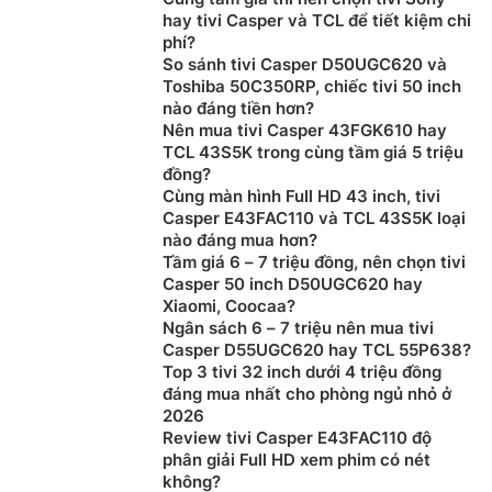
phù hợp với diện tích nơi lắp đặt, giúp cho khoảng
hay tivi Casper và TCL để tiết kiệm chi
cách từ vị trí ngồi xem đến thiết bị được đảm bảo tiêu
phí?
chuẩn. Điều này sẽ giúp người xem có tầm quan sát
So sánh tivi Casper D50UGC620 và
Toshiba 50C350RP, chiếc tivi 50 inch
tốt nhất và an toàn cho mắt.
nào đáng tiền hơn?
Nên mua tivi Casper 43FGK610 hay
TCL 43S5K trong cùng tầm giá 5 triệu
đồng?
Cùng màn hình Full HD 43 inch, tivi
Casper E43FAC110 và TCL 43S5K loại
nào đáng mua hơn?
Tầm giá 6 – 7 triệu đồng, nên chọn tivi
Casper 50 inch D50UGC620 hay
Xiaomi, Coocaa?
Ngân sách 6 – 7 triệu nên mua tivi
Casper D55UGC620 hay TCL 55P638?
Top 3 tivi 32 inch dưới 4 triệu đồng
đáng mua nhất cho phòng ngủ nhỏ ở
Chọn mua theo độ phân giải:
Tivi có rất nhiều độ phân
2026
giải như HD, Full HD, 2K, 4K, 8K,… Độ phân giải của
Review tivi Casper E43FAC110 độ
màn hình tivi càng lớn thì chất lượng hình ảnh sẽ càng
phân giải Full HD xem phim có nét
rõ nét. Tuy nhiên, bạn cần lưu ý độ phân giải cao sẽ
không?