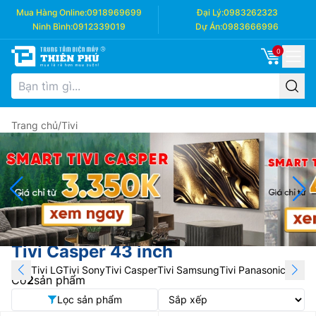
Mua Hàng Online:
0918969699
Đại Lý:
0983262323
Ninh Bình:
0912339019
Dự Án:
0983666996
0
Trang chủ
/
Tivi
Tivi Casper 43 inch
Tivi LG
Tivi Sony
Tivi Casper
Tivi Samsung
Tivi Panasonic
Tivi T
Có
2
sản phẩm
Lọc sản phẩm