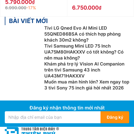
5.790.000
tivi giá rẻ.
6.750.000
6.990.000
-17%
Chọn mua theo thương hiệu:
Trên thị trường hiện nay,
BÀI VIẾT MỚI
có rất nhiều thương hiệu tivi chính hãng nổi tiếng, có
Tivi LG Qned Evo AI Mini LED
mẫu mã đa dạng, chất lượng tốt và bền bỉ. Một số
55QNED86BSA có thích hợp phòng
hãng tivi được ưa chuộng có thể kể đến như: Sony,
khách 30m2 không?
Samsung, LG, Casper, TCL, Xiaomi… Mỗi hãng sẽ có
Tivi Samsung Mini LED 75 Inch
UA75M80HAKXXV có tốt không? Có
phong cách thiết kế, kiểu dáng và công nghệ khác
nên mua không?
nhau. Tùy thuộc vào sở thích, nhu cầu sử dụng thực tế
Khám phá trợ lý Vision AI Companion
cũng như túi tiền của bản thân mà bạn có thể lựa chọn
trên tivi Samsung 43 inch
sản phẩm phù hợp nhất.
UA43M71HAKXXV
Muốn mua màn hình lớn? Xem ngay top
Thương hiệu tivi đang kinh doanh tại Điện
3 tivi Sony 75 inch giá hời nhất 2026
máy Thiên Phú
Tivi Samsung
Đăng ký nhận thông tin mới nhất
Samsung là thương hiệu tivi hàng đầu đến từ Hàn
Đăng ký
Quốc với thiết kế hiện đại, đa dạng mẫu mã, công
nghệ phù hợp với thị hiếu của đa số người tiêu dùng