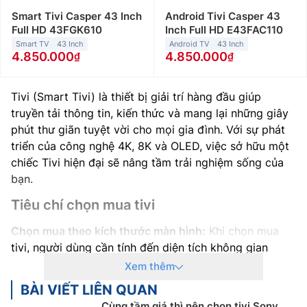
Smart Tivi Casper 43 Inch
Android Tivi Casper 43
Full HD 43FGK610
Inch Full HD E43FAC110
Smart TV
43 Inch
Android TV
43 Inch
4.850.000
4.850.000
Tivi (Smart Tivi) là thiết bị giải trí hàng đầu giúp
truyền tải thông tin, kiến thức và mang lại những giây
phút thư giãn tuyệt vời cho mọi gia đình. Với sự phát
triển của công nghệ 4K, 8K và OLED, việc sở hữu một
chiếc Tivi hiện đại sẽ nâng tầm trải nghiệm sống của
bạn.
Tiêu chí chọn mua tivi
Chọn mua theo kích thước màn hình:
Khi chọn mua
tivi, người dùng cần tính đến diện tích không gian
muốn lắp đặt thiết bị. Bởi điều này sẽ ảnh hưởng
Xem thêm
không nhỏ đến trải nghiệm xem cũng như giúp bảo vệ
BÀI VIẾT LIÊN QUAN
đôi mắt cho cả gia đình. Kích thước màn hình tivi cần
Cùng tầm giá thì nên chọn tivi Sony