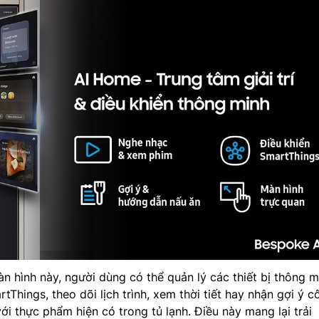
n hình này, người dùng có thể quản lý các thiết bị thông m
rtThings, theo dõi lịch trình, xem thời tiết hay nhận gợi ý c
ới thực phẩm hiện có trong tủ lạnh. Điều này mang lại trải