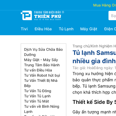
Mua Hàng Onl
Tivi
Điều Hòa
Tủ Lạnh
Máy Giặt
Điện 
Trang chủ
/
Kinh Nghiệm 
Dịch Vụ Sửa Chữa Bảo
Tủ lạnh Sams
Dưỡng
nhiều gia đình
Máy Giặt - Máy Sấy
Trung Tâm Bảo Hành
Tác giả: Hoà
Đăng ngày: 1
Tư vấn Điều Hòa
Trong xu hướng hiện đ
Tư Vấn Robot hút bụi
bảo quản thực phẩm m
Tư Vấn Thiết Bị Nhà
Bếp
bếp. Tủ lạnh Samsun
Tư Vấn Tủ Đông
chọn khá thích hợp ch
Tư Vấn Tủ Lạnh
Tư Vấn Tủ Mát
Thiết kế Side By 
Tư vấn về Bình Nóng
Lạnh
Gây ấn tượng mạnh nhờ