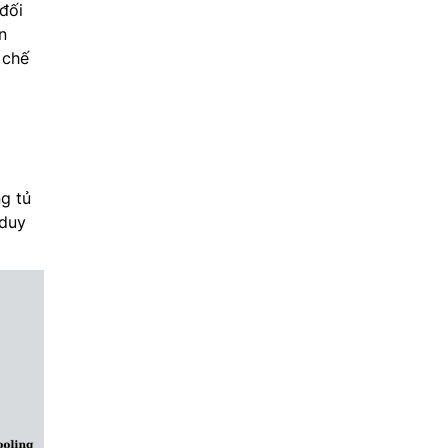
đối
n
 chế
g tủ
 duy