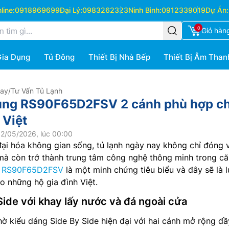
ine:
0918969699
Đại Lý:
0983262323
Ninh Bình:
0912339019
Dự Án:
0
Giỏ hàn
Gia Dụng
Tủ Đông
Thiết Bị Nhà Bếp
Thiết Bị Âm Than
Hay
/
Tư Vấn Tủ Lạnh
ung RS90F65D2FSV 2 cánh phù hợp c
 Việt
2/05/2026, lúc 00:00
ại hóa không gian sống, tủ lạnh ngày nay không chỉ đóng v
à còn trở thành trung tâm công nghệ thông minh trong că
g
RS90F65D2FSV
là một minh chứng tiêu biểu và đây sẽ là 
o những hộ gia đình Việt.
Side với khay lấy nước và đá ngoài cửa
 kiểu dáng Side By Side hiện đại với hai cánh mở rộng đầ