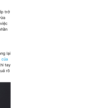
ếp trở
vừa
 việc
 phần
ng lại
 của
hi tay
quả rõ