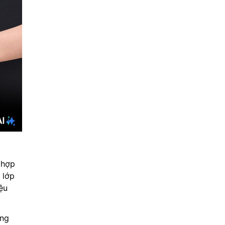
 hợp
 lớp
ệu
ông