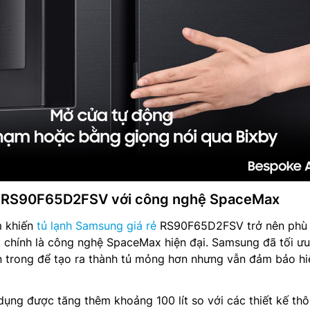
g RS90F65D2FSV với công nghệ SpaceMax
m khiến
tủ lạnh Samsung giá rẻ
RS90F65D2FSV trở nên phù
ệt chính là công nghệ SpaceMax hiện đại. Samsung đã tối ưu
ên trong để tạo ra thành tủ mỏng hơn nhưng vẫn đảm bảo hi
dụng được tăng thêm khoảng 100 lít so với các thiết kế th