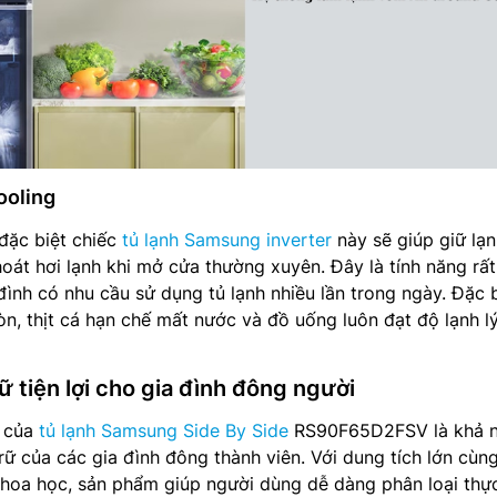
ooling
đặc biệt chiếc
tủ lạnh Samsung inverter
này sẽ giúp giữ lạn
hoát hơi lạnh khi mở cửa thường xuyên. Đây là tính năng rấ
đình có nhu cầu sử dụng tủ lạnh nhiều lần trong ngày. Đặc 
òn, thịt cá hạn chế mất nước và đồ uống luôn đạt độ lạnh l
ữ tiện lợi cho gia đình đông người
c của
tủ lạnh Samsung Side By Side
RS90F65D2FSV là khả 
rữ của các gia đình đông thành viên. Với dung tích lớn cùn
khoa học, sản phẩm giúp người dùng dễ dàng phân loại thự