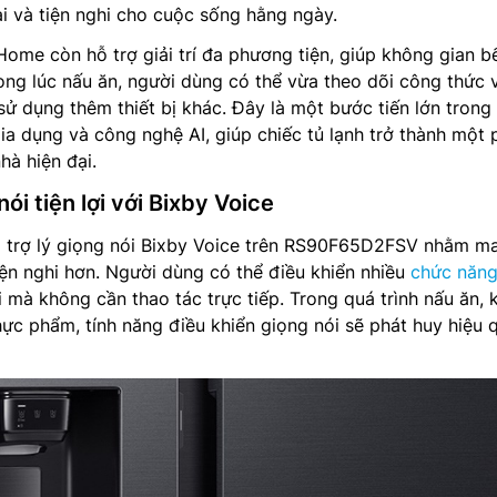
i và tiện nghi cho cuộc sống hằng ngày.
Home còn hỗ trợ giải trí đa phương tiện, giúp không gian b
ong lúc nấu ăn, người dùng có thể vừa theo dõi công thức 
sử dụng thêm thiết bị khác. Đây là một bước tiến lớn trong
gia dụng và công nghệ AI, giúp chiếc tủ lạnh trở thành một
hà hiện đại.
ói tiện lợi với Bixby Voice
 trợ lý giọng nói Bixby Voice trên RS90F65D2FSV nhằm ma
iện nghi hơn. Người dùng có thể điều khiển nhiều
chức năng
mà không cần thao tác trực tiếp. Trong quá trình nấu ăn, k
ực phẩm, tính năng điều khiển giọng nói sẽ phát huy hiệu 