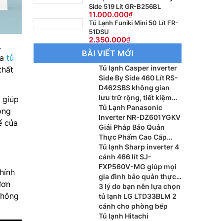
Side 519 Lít GR-B256BL
11.000.000
Tủ Lạnh Funiki Mini 50 Lít FR-
51DSU
2.350.000
.
BÀI VIẾT MỚI
ửa
tủ
Tủ lạnh Casper inverter
thất
Side By Side 460 Lít RS-
D462SBS không gian
lưu trữ rộng, tiết kiệm
 giúp
điện hiệu quả ch gia
Tủ Lạnh Panasonic
ông
đình hiện đại
Inverter NR-DZ601YGKV
ế của
Giải Pháp Bảo Quản
Thực Phẩm Cao Cấp
Cho Gia Đình Hiện Đại
Tủ lạnh Sharp inverter 4
cánh 466 lít SJ-
FXP560V-MG giúp mọi
hính
gia đình bảo quản thực
đơn
phẩm hiện đại cho mọi
3 lý do bạn nên lựa chọn
thông
gia đình
tủ lạnh LG LTD33BLM 2
cánh cho phòng bếp
Tủ lạnh Hitachi