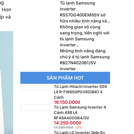
ng
Tủ lạnh Samsung
inverter
. Hơn
RS57DG400EM9SV sở
ấp và
hữu nhiều tính năng và
đáng lựa chọn
Không gian vô cùng
sang trọng, tiên nghi với
tủ lạnh Samsung
inverter
RB27N4020S9/SV
Những tính năng đáng
chú ý ở tủ lạnh Samsung
RB27N4020B1/SV
inverter
SẢN PHẨM HOT
Tủ Lạnh Hitachi Inverter 509
Lít R-FW650PGV8(GBK) 4
Cánh
16.150.000
Tủ Lạnh Samsung Inverter 4
Cánh 488 Lít
RF48A4000B4/SV
14.250.000
17.350.000
-18%
Tủ Lạnh LG Inverter Side By