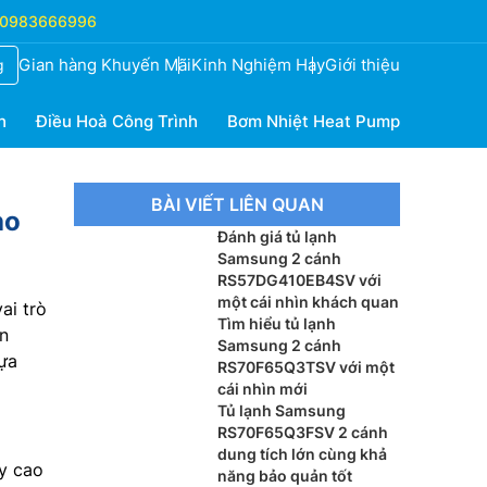
0983666996
Gian hàng Khuyến Mãi
Kinh Nghiệm Hay
Giới thiệu
g
h
Điều Hoà Công Trình
Bơm Nhiệt Heat Pump
BÀI VIẾT LIÊN QUAN
ho
Đánh giá tủ lạnh
Samsung 2 cánh
RS57DG410EB4SV với
một cái nhìn khách quan
ai trò
Tìm hiểu tủ lạnh
n
Samsung 2 cánh
lựa
RS70F65Q3TSV với một
cái nhìn mới
Tủ lạnh Samsung
RS70F65Q3FSV 2 cánh
dung tích lớn cùng khả
y cao
năng bảo quản tốt