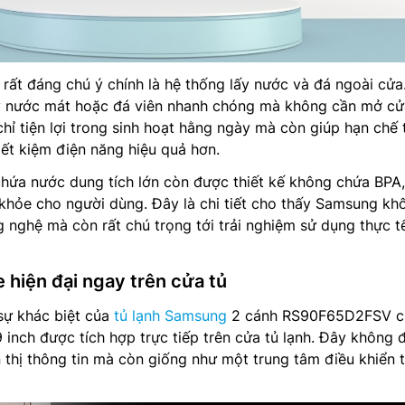
rất đáng chú ý chính là hệ thống lấy nước và đá ngoài cửa
y nước mát hoặc đá viên nhanh chóng mà không cần mở c
chỉ tiện lợi trong sinh hoạt hằng ngày mà còn giúp hạn chế 
tiết kiệm điện năng hiệu quả hơn.
chứa nước dung tích lớn còn được thiết kế không chứa BPA,
khỏe cho người dùng. Đây là chi tiết cho thấy Samsung kh
g nghệ mà còn rất chú trọng tới trải nghiệm sử dụng thực t
 hiện đại ngay trên cửa tủ
sự khác biệt của
tủ lạnh Samsung
2 cánh RS90F65D2FSV c
 inch được tích hợp trực tiếp trên cửa tủ lạnh. Đây không 
n thị thông tin mà còn giống như một trung tâm điều khiển 