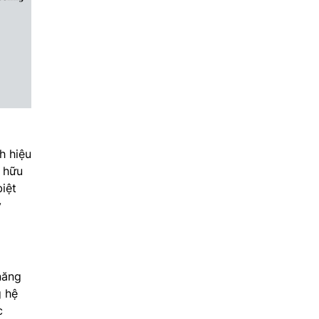
h hiệu
t hữu
biệt
ý
năng
g hệ
c