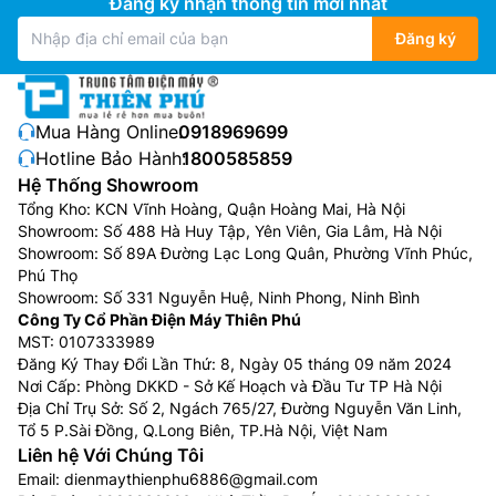
Đăng ký nhận thông tin mới nhất
Đăng ký
Mua Hàng Online:
0918969699
Hotline Bảo Hành:
1800585859
Máy giặt kết hợp công nghệ sấy
Hệ Thống Showroom
Tổng Kho: KCN Vĩnh Hoàng, Quận Hoàng Mai, Hà Nội
Máy giặt kết hợp công nghệ sấy là thiết bị 2 trong 1,
Showroom: Số 488 Hà Huy Tập, Yên Viên, Gia Lâm, Hà Nội
vừa giặt sạch vừa sấy khô quần áo trong cùng một
Showroom: Số 89A Đường Lạc Long Quân, Phường Vĩnh Phúc,
lồng giặt, cực kỳ tiện lợi cho gia đình ít người hoặc
Phú Thọ
vào mùa mưa, giúp tiết kiệm không gian và công sức
Showroom: Số 331 Nguyễn Huệ, Ninh Phong, Ninh Bình
Công Ty Cổ Phần Điện Máy Thiên Phú
không phải chuyển đồ. Máy hoạt động bằng cách giặt
MST: 0107333989
như máy thường, sau đó dùng công nghệ sấy ngưng tụ
Đăng Ký Thay Đổi Lần Thứ: 8, Ngày 05 tháng 09 năm 2024
hoặc bơm nhiệt để làm khô bằng hơi nóng, phù hợp
Nơi Cấp: Phòng DKKD - Sở Kế Hoạch và Đầu Tư TP Hà Nội
với nhiều chất liệu vải và có nhiều chế độ, dù chu trình
Địa Chỉ Trụ Sở: Số 2, Ngách 765/27, Đường Nguyễn Văn Linh,
sấy có thể lâu hơn máy sấy độc lập.
Tổ 5 P.Sài Đồng, Q.Long Biên, TP.Hà Nội, Việt Nam
Liên hệ Với Chúng Tôi
Máy giặt sấy được bán với mức giá giao động trong
Email:
dienmaythienphu6886@gmail.com