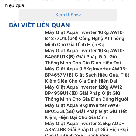
hiệu quả.
Xem thêm
Những loại máy giặt phổ biến hiện nay
BÀI VIẾT LIÊN QUAN
Máy giặt cửa trên (máy giặt lồng đứng)
Máy Giặt Aqua Inverter 10Kg AW10-
B4377U1L(GN) Công Nghệ AI Thông
Máy giặt cửa trên là dòng máy thông dụng có thiết kế
Minh Cho Gia Đình Hiện Đại
đơn giản với bảng điều khiển được đặt phía trên, dễ
Máy Giặt Aqua Inverter 10Kg AW10-
quan sát và điều khiển. Loại máy giặt này sử dụng
B4959U1K(B) Giải Pháp Giặt Giũ
lồng đứng hoặc lồng nghiêng, các chi tiết linh kiện dễ
Thông Minh Cho Gia Đình Hiện Đại
Máy Giặt Aqua 9.5Kg Inverter AW95-
tìm kiếm và thay thế khi bị hỏng, xuống cấp.
BP4657M(B) Giặt Sạch Hiệu Quả, Tiết
Giá bán của máy giặt lồng đứng cũng rất phải chăng,
Kiệm Điện Cho Gia Đình Hiện Đại
Máy Giặt Aqua Inverter 12Kg AW12-
chỉ với khoảng hơn 2 triệu đồng là bạn đã có thể sở
BP4959U1K(B) Giải Pháp Giặt Giũ
hữu một chiếc máy giặt lồng đứng. Ngoài ra, ưu điểm
Thông Minh Cho Gia Đình Đông Người
lớn của dòng máy này là chúng rất tiết kiệm điện khi
Máy Giặt Aqua 9Kg Inverter AW9-
sử dụng.
BP0533L(S8) Giải Pháp Giặt Giũ Tiết
Kiệm, Hiện Đại Cho Gia Đình
Tuy nhiên, do đặc trưng trong thiết kế nên máy giặt
Máy Giặt Aqua Inverter 8.5Kg AQD-
cửa trên thường tiêu tốn nhiều nước hơn so với các
A852J.BK Giải Pháp Giặt Giũ Hiện Đại
loại máy khác. Bên cạnh đó, máy cũng thường bị rung
Cho Gia Đình 3–5 Thành Viên