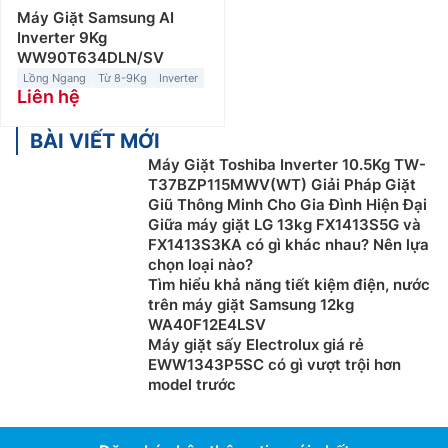
tối ưu.
Máy Giặt Samsung AI
Inverter 9Kg
Máy giặt lồng ngang có khả năng vận hành êm ái, ít
WW90T634DLN/SV
rung lắc. Đồng thời, máy giặt cửa trước có khả năng
Lồng Ngang
Từ 8-9Kg
Inverter
Liên hệ
tiết kiệm nước tốt hơn so với máy giặt cửa trên. Thêm
nữa, dòng máy này được tích hợp nhiều chương trình
BÀI VIẾT MỚI
giặt như: giặt nước nóng, giặt hơi nước,… phù hợp với
Máy Giặt Toshiba Inverter 10.5Kg TW-
nhiều loại quần áo khác nhau.
T37BZP115MWV(WT) Giải Pháp Giặt
Do đặc trưng trong thiết kế (cửa đặt phía trước), nên
Giũ Thông Minh Cho Gia Đình Hiện Đại
Giữa máy giặt LG 13kg FX1413S5G và
máy giặt cửa ngang cần được lắp đặt trong các không
FX1413S3KA có gì khác nhau? Nên lựa
gian rộng. Giá thành của các loại máy giặt cửa ngang
chọn loại nào?
cũng cao hơn máy giặt lồng đứng với mức giá giao
Tìm hiểu khả năng tiết kiệm điện, nước
động từ 4.000.000đ đến hơn 27.000.000đ. Ngoài ra,
trên máy giặt Samsung 12kg
dòng máy này còn tiêu thụ điện nhiều hơn, bảng điều
WA40F12E4LSV
Máy giặt sấy Electrolux giá rẻ
khiển phức tạp và khó sử dụng hơn.
EWW1343P5SC có gì vượt trội hơn
model trước