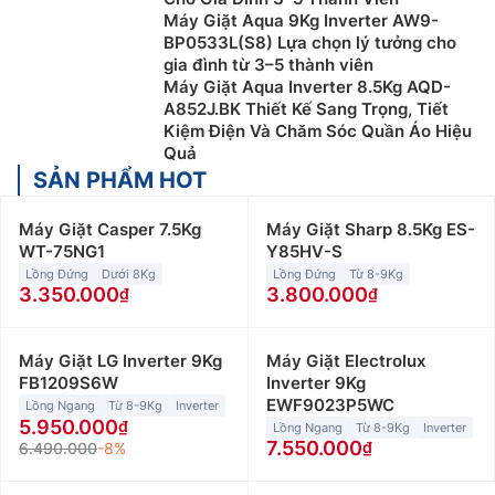
Máy Giặt Aqua 9Kg Inverter AW9-
lắc khi vắt quần áo, hiệu quả giặt sạch chưa cao và
BP0533L(S8) Lựa chọn lý tưởng cho
các chương trình giặt tích hợp còn hạn chế.
gia đình từ 3–5 thành viên
Máy Giặt Aqua Inverter 8.5Kg AQD-
A852J.BK Thiết Kế Sang Trọng, Tiết
Kiệm Điện Và Chăm Sóc Quần Áo Hiệu
Quả
SẢN PHẨM HOT
Máy Giặt Casper 7.5Kg
Máy Giặt Sharp 8.5Kg ES-
WT-75NG1
Y85HV-S
Lồng Đứng
Dưới 8Kg
Lồng Đứng
Từ 8-9Kg
3.350.000
3.800.000
Máy giặt cửa trước (máy giặt lồng ngang)
Máy Giặt LG Inverter 9Kg
Máy Giặt Electrolux
Máy giặt cửa trước sử dụng lồng giặt nằm ngang, máy
FB1209S6W
Inverter 9Kg
có kiểu dáng sang trọng và hiện đại nên được nhiều
EWF9023P5WC
Lồng Ngang
Từ 8-9Kg
Inverter
5.950.000
người dùng ưa chuộng. Bên cạnh đó, dòng máy này
Lồng Ngang
Từ 8-9Kg
Inverter
7.550.000
6.490.000
-8%
thường được tích hợp nhiều công nghệ giặt tiên tiến,
giúp nâng cao hiệu quả giặt sạch quần áo một cách