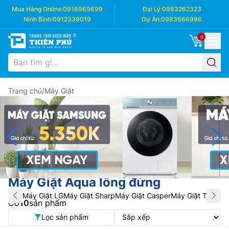
Mua Hàng Online:
0918969699
Đại Lý:
0983262323
Ninh Bình:
0912339019
Dự Án:
0983666996
0
Trang chủ
/
Máy Giặt
Máy Giặt Aqua lồng đứng
Máy Giặt LG
Máy Giặt Sharp
Máy Giặt Casper
Máy Giặt Toshiba
Có
10
sản phẩm
Lọc sản phẩm