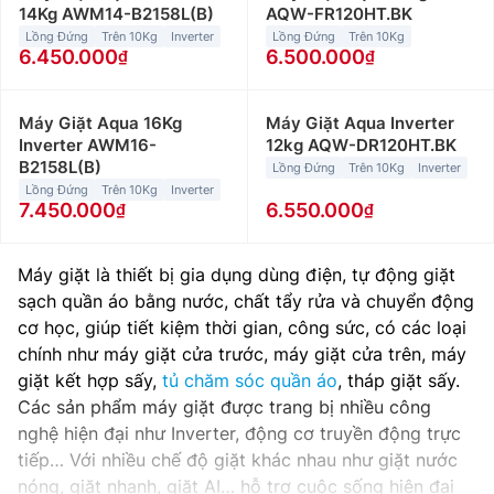
14Kg AWM14-B2158L(B)
AQW-FR120HT.BK
Lồng Đứng
Trên 10Kg
Inverter
Lồng Đứng
Trên 10Kg
6.450.000
6.500.000
Máy Giặt Aqua 16Kg
Máy Giặt Aqua Inverter
Inverter AWM16-
12kg AQW-DR120HT.BK
B2158L(B)
Lồng Đứng
Trên 10Kg
Inverter
Lồng Đứng
Trên 10Kg
Inverter
7.450.000
6.550.000
Máy giặt là thiết bị gia dụng dùng điện, tự động giặt
sạch quần áo bằng nước, chất tẩy rửa và chuyển động
cơ học, giúp tiết kiệm thời gian, công sức, có các loại
chính như máy giặt cửa trước, máy giặt cửa trên, máy
giặt kết hợp sấy,
tủ chăm sóc quần áo
, tháp giặt sấy.
Các sản phẩm máy giặt được trang bị nhiều công
nghệ hiện đại như Inverter, động cơ truyền động trực
tiếp… Với nhiều chế độ giặt khác nhau như giặt nước
nóng, giặt nhanh, giặt AI… hỗ trợ cuộc sống hiện đại