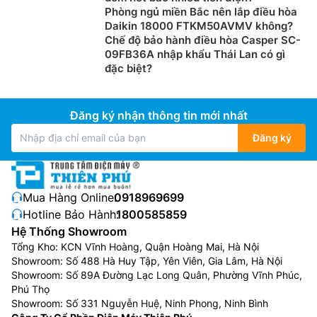
Điều hòa Midea 1 chiều
:
Loại máy điều hòa Midea 1
Phòng ngủ miền Bắc nên lắp điều hòa
chiều thì chỉ có tính năng làm lạnh, phù hợp sử dụng ở
Daikin 18000 FTKM50AVMV không?
Chế độ bảo hành điều hòa Casper SC-
những nơi không có mùa đông lạnh hoặc những gia
09FB36A nhập khẩu Thái Lan có gì
đình không có nhu cầu sưởi ấm trong mùa đông.
đặc biệt?
Điều hòa Midea 2 chiều
:
Loại máy điều hòa Midea 2
chiều vừa có khả năng làm lạnh trong mùa hè, vừa có
Đăng ký nhận thông tin mới nhất
thể làm ấm trong mùa đông. Giá thành cao hơn điều
hòa Midea 1 chiều, phù hợp với những nơi có cả mùa
Đăng ký
đông và mùa hè.
Dòng
điều hòa Midea inverter
:
Là dòng sản phẩm tập
trung vào phân khúc tầm trung, dòng điều hòa Midea
Mua Hàng Online:
0918969699
inverter sử dụng máy nén được trang bị công nghệ
Hotline Bảo Hành:
1800585859
inverter tiết kiệm điện cùng rất nhiều tính năng hữu ích
Hệ Thống Showroom
khác.
Tổng Kho: KCN Vĩnh Hoàng, Quận Hoàng Mai, Hà Nội
Showroom: Số 488 Hà Huy Tập, Yên Viên, Gia Lâm, Hà Nội
Ưu điểm của Điều Hòa Midea inverter,
Showroom: Số 89A Đường Lạc Long Quân, Phường Vĩnh Phúc,
Phú Thọ
22000btu-24000btu, 1 chiều:
Showroom: Số 331 Nguyễn Huệ, Ninh Phong, Ninh Bình