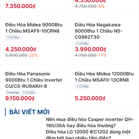
4.350.000
thường được lắp đặt cho những không gian có diện
7.350.000
4.750.000
-8%
tích từ 15 đến dưới 20m2 như phòng khách, phòng
làm việc… Giá bán điều hòa Midea 12000btu giao
Điều Hòa Midea 9000Btu
Điều Hòa Nagakawa
động từ 5 triệu đến 9 triệu đồng.
1 Chiều MSAFII-10CRN8
9000Btu 1 Chiều NS-
C09R2T30
1 Chiều
Điều hòa Midea 18000Btu
:
Điều hòa Midea 18000btu
1 Chiều
phù hợp với những không gian có diện tích từ 20 đến
4.250.000
3.990.000
dưới 30m2 như phòng làm việc, cửa hàng hay phòng
5.690.000
-25%
4.790.000
-17%
họp… Giá bán điều hòa Midea 18000btu giao động từ
8 triệu đến 10 triệu đồng.
Điều Hòa Panasonic
Điều Hòa Midea 12000Btu
9000Btu 1 Chiều Inverter
1 Chiều MSAFII-13CRN8
Điều hòa Midea 24000Btu:
Điều hòa Midea 24000btu
CU/CS-RU9AKH-8
1 Chiều
phù hợp với những không gian có diện tích từ 30 đến
Inverter
1 Chiều
40m2 như nhà hàng, siêu thị nhỏ hay phòng họp… Giá
9.150.000
5.250.000
bán điều hòa Midea 24000btu giao động từ 12 triệu
đến 14 triệu đồng.
BÀI VIẾT MỚI
Nên mua điều hòa Casper inverter QH-
Ngoài ra, các bạn có thể lựa chọn điều hòa
18IU36A hay điều hòa thường?
Midea theo loại điều hòa như
Điều hòa LG 12000 IEC12G2 dùng một
đêm hết bao nhiêu tiền điện?