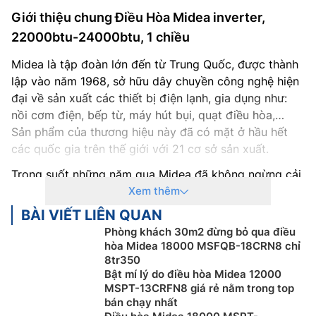
Giới thiệu chung Điều Hòa Midea inverter,
22000btu-24000btu, 1 chiều
Midea là tập đoàn lớn đến từ Trung Quốc, được thành
lập vào năm 1968, sở hữu dây chuyền công nghệ hiện
đại về sản xuất các thiết bị điện lạnh, gia dụng như:
nồi cơm điện, bếp từ, máy hút bụi, quạt điều hòa,…
Sản phẩm của thương hiệu này đã có mặt ở hầu hết
các quốc gia trên thế giới với 21 cơ sở sản xuất.
Trong suốt những năm qua Midea đã không ngừng cải
tiến công nghệ hiện đại cũng như đội ngũ nhân viên kỹ
Xem thêm
thuật có chuyên môn cao. Do đó, Midea luôn đảm bảo
BÀI VIẾT LIÊN QUAN
cung cấp cho khách hàng những sản phẩm gia dụng
Phòng khách 30m2 đừng bỏ qua điều
nói chung và máy điều hòa nói riêng với chất lượng
hòa Midea 18000 MSFQB-18CRN8 chỉ
tốt nhất.
8tr350
Bật mí lý do điều hòa Midea 12000
Các sản phẩm
điều hòa Midea
luôn được sở hữu thiết
MSPT-13CRFN8 giá rẻ nằm trong top
kế tinh tế dễ dàng kết hợp với nhiều phong cách nội
bán chạy nhất