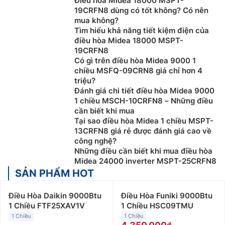
Điều hòa Midea 18000 MSPT-
thất khác nhau. Bên cạnh đó, Midea cũng tích hợp vào
19CRFN8 dùng có tốt không? Có nên
các sản phẩm điều hòa của mình những công nghệ
mua không?
mới như: Công nghệ inverter, Công nghệ lọc không
Tìm hiểu khả năng tiết kiệm điện của
khí… Mang đến sự thoải mái tối đa cho người dùng.
điều hòa Midea 18000 MSPT-
19CRFN8
Phân loại các dòng điều hòa Midea theo công
Có gì trên điều hòa Midea 9000 1
suất
chiều MSFQ-09CRN8 giá chỉ hơn 4
triệu?
Điều hòa Midea giá rẻ
được phân loại theo công suất
Đánh giá chi tiết điều hòa Midea 9000
1 chiều MSCH-10CRFN8 – Những điều
và tính năng, phù hợp với các không gian và nhu cầu
cần biết khi mua
sử dụng khác nhau. Dưới đây là một số gợi ý để giúp
Tại sao điều hòa Midea 1 chiều MSPT-
bạn lựa chọn mẫu điều hòa Middea phù hợp với căn
13CRFN8 giá rẻ được đánh giá cao về
phòng của mình:
công nghệ?
Những điều cần biết khi mua điều hòa
Điều hòa Midea 9000Btu
:
Điều hòa Midea 9000btu
Midea 24000 inverter MSPT-25CRFN8
phù hợp với những không gian nhỏ dưới 15m2 như
SẢN PHẨM HOT
phòng ngủ, phòng khách hay phòng làm việc nhỏ. Giá
bán điều hòa Midea 9000btu giao động từ 4 triệu
Điều Hòa Daikin 9000Btu
Điều Hòa Funiki 9000Btu
đồng đến 9 triệu đồng/máy.
1 Chiều FTF25XAV1V
1 Chiều HSC09TMU
1 Chiều
1 Chiều
Điều hòa Midea 12000Btu
:
Điều hòa Midea 12000btu