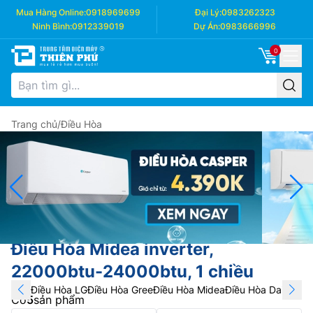
Mua Hàng Online:
0918969699
Đại Lý:
0983262323
Ninh Bình:
0912339019
Dự Án:
0983666996
0
Trang chủ
/
Điều Hòa
Điều Hòa Midea inverter,
22000btu-24000btu, 1 chiều
Điều Hòa LG
Điều Hòa Gree
Điều Hòa Midea
Điều Hòa Daikin
Điề
Có
5
sản phẩm