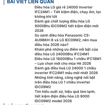
BÀI VIẾT LIÊN QUAN
công ty con của LG Group. LG Electronics được thành
Điều hòa LG giá rẻ 24000 inverter
lập vào năm 1958 tại Hàn Quốc với tên ban đầu là
IFC24M1 – Tiết kiệm điện, chạy êm, lọc
GoldStar. LG Group là một trong những tập đoàn lớn
không khí tốt
nhất Hàn Quốc, bao gồm nhiều công ty con hoạt động
Đánh giá chất lượng điều hòa LG
9000Btu IDC09M2 tiết kiệm điện mới
trong nhiều ngành nghề khác nhau, từ điện tử tiêu
2026
dùng đến hóa chất và dịch vụ tài chính.
So sánh điều hòa Panasonic CS-
AU9BKH-8 và LG IEC09M2, nên mua
Thiết kế của
điều hòa LG
thường đặc trưng bằng sự
điều hòa 2026 nào?
tinh tế, hiện đại và sang trọng. Hãng thường chú trọng
Khám phá những ưu điểm nổi bật của
đến việc tạo ra những sản phẩm không chỉ có chức
điều hòa LG 24000Btu IFC24M1
năng cao mà còn hài hòa với không gian nội thất. Các
Điều hòa LG 18000Btu 1 chiều IFC18M1
dòng sản phẩm điều hòa LG thường có đường nét
– Lựa chọn mới cho mùa Hè 2026
Đánh giá điều hoà LG 24000 1 chiều
mượt mà, màu sắc trung tính, và các chi tiết được
inverter IFC24M1 mẫu mới nhất 2026
thiết kế nhằm tối ưu hóa không gian và dễ dàng lắp
Những tính năng, công nghệ nổi bật
đặt.
trên điều hòa LG 1 chiều inverter
IDC09M2
Phân loại các dòng sản phẩm của điều hòa LG
Tìm hiểu xuất xứ, hiệu quả làm lạnh,
tiết kiệm điện điều hòa LG 9000
Những gợi ý tốt cho người tiêu dùng khi bạn quan tâm
IDC09M2 model 2026
đến việc chọn lựa một sản phẩm Điều Hòa LG