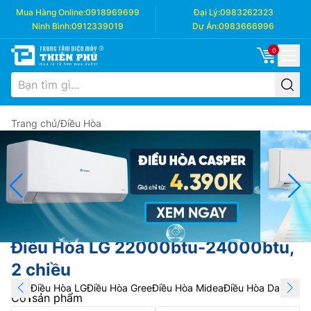
Mua Hàng Online:
0918969699
Đại Lý:
0983262323
Ninh Bình:
0912339019
Dự Án:
0983666996
0
Trang chủ
/
Điều Hòa
Điều Hòa LG 22000btu-24000btu,
2 chiều
Điều Hòa LG
Điều Hòa Gree
Điều Hòa Midea
Điều Hòa Daikin
Điề
Có
1
sản phẩm