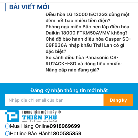
đến 17 triệu đồng.
BÀI VIẾT MỚI
Điều hòa LG 12000 IEC12G2 dùng một
Mẫu điều hòa LG 24000Btu:
Điều hòa LG 24000btu
đêm hết bao nhiêu tiền điện?
phù hợp với những không gian có diện tích từ 30 đến
Phòng ngủ miền Bắc nên lắp điều hòa
40m2 như nhà hàng, siêu thị nhỏ hay phòng họp… Giá
Daikin 18000 FTKM50AVMV không?
bán điều hòa LG 24000btu giao động từ 16 triệu đến
Chế độ bảo hành điều hòa Casper SC-
19 triệu đồng.
09FB36A nhập khẩu Thái Lan có gì
đặc biệt?
Ngoài ra, các bạn có thể lựa chọn điều hòa LG
So sánh điều hòa Panasonic CS-
RU24CKH-8D và dòng tiêu chuẩn:
theo loại điều hòa như:
Nâng cấp nào đáng giá?
Điều hòa LG 1 chiều
:
Loại máy điều hòa LG 1 chiều thì
chỉ có tính năng làm lạnh, phù hợp sử dụng ở những
Đăng ký nhận thông tin mới nhất
nơi không có mùa đông lạnh hoặc những gia đình
không có nhu cầu sưởi ấm trong mùa đông.
Đăng ký
Điều hòa LG 2 chiều
:
Loại máy điều hòa LG 2 chiều
vừa có khả năng làm lạnh trong mùa hè, vừa có thể
làm ấm trong mùa đông. Giá thành cao hơn điều hòa
Mua Hàng Online:
0918969699
LG 1 chiều, phù hợp với những nơi có cả mùa đông và
Hotline Bảo Hành:
1800585859