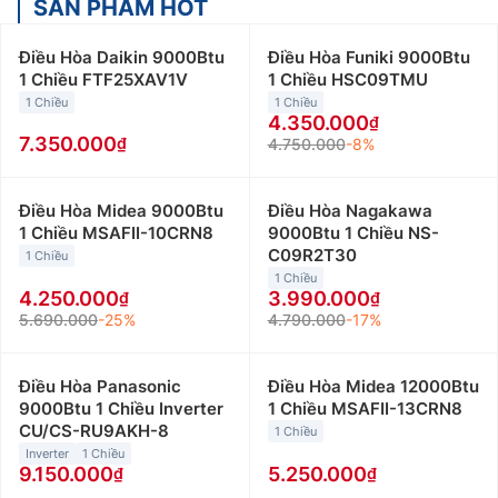
SẢN PHẨM HOT
22000btu-24000btu, 2 chiều phù hợp với không gian
và nhu cầu của mình. Dưới đây là thông tin chi tiết hơn
Điều Hòa Daikin 9000Btu
Điều Hòa Funiki 9000Btu
về các loại này dựa trên công suất và phân khúc giá:
1 Chiều FTF25XAV1V
1 Chiều HSC09TMU
1 Chiều
1 Chiều
Điều hòa LG 9000Btu
:
Điều hòa LG 9000btu phù hợp
4.350.000
với những không gian nhỏ dưới 15m2 như phòng ngủ,
7.350.000
4.750.000
-8%
phòng khách hay phòng làm việc nhỏ. Giá bán điều
hòa LG 9000btu giao động từ 4 triệu đồng đến 10
Điều Hòa Midea 9000Btu
Điều Hòa Nagakawa
triệu đồng/máy.
1 Chiều MSAFII-10CRN8
9000Btu 1 Chiều NS-
C09R2T30
Điều hòa LG 12000Btu
1 Chiều
:
Điều hòa LG 12000btu thường
1 Chiều
được lắp đặt cho những không gian có diện tích từ 15
4.250.000
3.990.000
đến dưới 20m2 như phòng khách, phòng làm việc…
5.690.000
-25%
4.790.000
-17%
Giá bán điều hòa LG 12000btu giao động từ 5 triệu
đến 12 triệu đồng.
Điều Hòa Panasonic
Điều Hòa Midea 12000Btu
Điều hòa LG 18000Btu
:
Điều hòa LG 18000btu phù
9000Btu 1 Chiều Inverter
1 Chiều MSAFII-13CRN8
CU/CS-RU9AKH-8
hợp với những không gian có diện tích từ 20 đến dưới
1 Chiều
Inverter
1 Chiều
30m2 như phòng làm việc, cửa hàng hay phòng họp…
9.150.000
5.250.000
Giá bán điều hòa LG 18000btu giao động từ 10 triệu