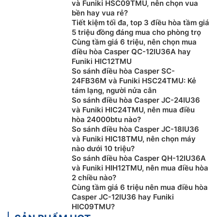
lạnh được sử dụng trong nhiều lĩnh vực khác nhau,
và Funiki HSC09TMU, nên chọn vua
bền hay vua rẻ?
không chỉ trong đời sống thường ngày mà còn trong
Tiết kiệm tối đa, top 3 điều hòa tầm giá
sản xuất, y tế, kiến trúc, xây dựng, thương mại, giải
5 triệu đồng đáng mua cho phòng trọ
trí…
Cùng tầm giá 6 triệu, nên chọn mua
điều hòa Casper QC-12IU36A hay
Funiki HIC12TMU
So sánh điều hòa Casper SC-
24FB36M và Funiki HSC24TMU: Kẻ
tám lạng, người nửa cân
So sánh điều hòa Casper JC-24IU36
và Funiki HIC24TMU, nên mua điều
hòa 24000btu nào?
So sánh điều hòa Casper JC-18IU36
và Funiki HIC18TMU, nên chọn máy
nào dưới 10 triệu?
So sánh điều hòa Casper QH-12IU36A
và Funiki HIH12TMU, nên mua điều hòa
2 chiều nào?
Cùng tầm giá 6 triệu nên mua điều hòa
Hướng dẫn chọn điều hòa, máy lạnh phù
Casper JC-12IU36 hay Funiki
HIC09TMU?
hợp với nhu cầu sử dụng