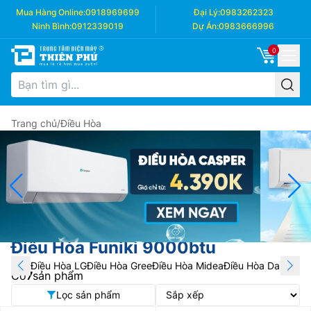
Mua Hàng Online:
0918969699
Đại Lý:
0983262323
Ninh Bình:
0912339019
Dự Án:
0983666996
0
Trang chủ
/
Điều Hòa
Điều Hòa Funiki 9000btu
Điều Hòa LG
Điều Hòa Gree
Điều Hòa Midea
Điều Hòa Daikin
Điề
Có
7
sản phẩm
Lọc sản phẩm