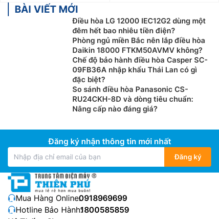
BÀI VIẾT MỚI
(4,5 x 3) x 600 = 8.100 BTU = 0,9 ngựa = 0,9 HP. Vì
Điều hòa LG 12000 IEC12G2 dùng một
thế bạn nên chọn điều hòa 9000btu (1 ngựa hay 1HP)
đêm hết bao nhiêu tiền điện?
Phòng ngủ miền Bắc nên lắp điều hòa
Daikin 18000 FTKM50AVMV không?
Chế độ bảo hành điều hòa Casper SC-
09FB36A nhập khẩu Thái Lan có gì
đặc biệt?
So sánh điều hòa Panasonic CS-
RU24CKH-8D và dòng tiêu chuẩn:
Nâng cấp nào đáng giá?
Đăng ký nhận thông tin mới nhất
Đăng ký
Điện Máy Thiên Phú xin gợi ý 1 số thông tin cơ bản khi
chọn mua Điều Hòa Funiki 9000btu theo diện tích
phòng:
Mua Hàng Online:
0918969699
Hotline Bảo Hành:
1800585859
Điều hòa 9.000 BTU (tương đương 1 HP hay 1