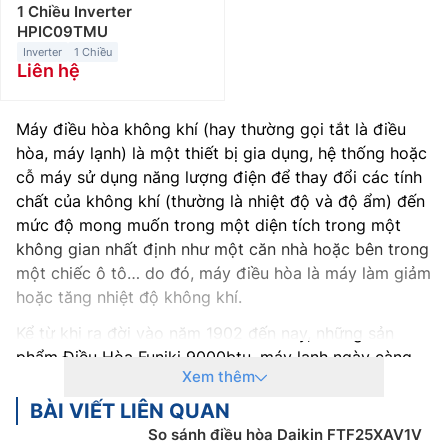
1 Chiều Inverter
HPIC09TMU
Inverter
1 Chiều
Liên hệ
Máy điều hòa không khí (hay thường gọi tắt là điều
hòa, máy lạnh) là một thiết bị gia dụng, hệ thống hoặc
cỗ máy sử dụng năng lượng điện để thay đổi các tính
chất của không khí (thường là nhiệt độ và độ ẩm) đến
mức độ mong muốn trong một diện tích trong một
không gian nhất định như một căn nhà hoặc bên trong
một chiếc ô tô… do đó, máy điều hòa là máy làm giảm
hoặc tăng nhiệt độ không khí.
Kể từ khi ra đời vào năm 1902 đến nay, những sản
phẩm Điều Hòa Funiki 9000btu, máy lạnh ngày càng
Xem thêm
trở nên nhỏ gọn, có hiệu suất hoạt động cao hơn,
nhiều tính năng, chế độ thông minh cũng như thân
BÀI VIẾT LIÊN QUAN
thiện với môi trường hơn. Ngày nay, điều hòa, máy
So sánh điều hòa Daikin FTF25XAV1V