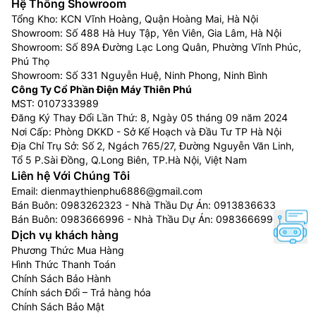
Hệ Thống Showroom
ngựa) : Phù hợp với phòng có diện tích dưới 15m2
Tổng Kho: KCN Vĩnh Hoàng, Quận Hoàng Mai, Hà Nội
Điều hòa 12.000 BTU (tương đương 1,5 HP hay 1,5
Showroom: Số 488 Hà Huy Tập, Yên Viên, Gia Lâm, Hà Nội
ngựa): Phù hợp với phòng có diện tích từ 16m2 –
Showroom: Số 89A Đường Lạc Long Quân, Phường Vĩnh Phúc,
20m2
Phú Thọ
Showroom: Số 331 Nguyễn Huệ, Ninh Phong, Ninh Bình
Điều hòa 18.000 BTU (tương đương 2 HP hay 2
Công Ty Cổ Phần Điện Máy Thiên Phú
ngựa): Phù hợp với phòng có diện tích 21m2 –
MST: 0107333989
30m2
Đăng Ký Thay Đổi Lần Thứ: 8, Ngày 05 tháng 09 năm 2024
Điều hòa 24.000 BTU (tương đương 2,5 HP hay
Nơi Cấp: Phòng DKKD - Sở Kế Hoạch và Đầu Tư TP Hà Nội
2,5 ngựa):Phù hợp với phòng có diện tích 31m2 –
Địa Chỉ Trụ Sở: Số 2, Ngách 765/27, Đường Nguyễn Văn Linh,
Tổ 5 P.Sài Đồng, Q.Long Biên, TP.Hà Nội, Việt Nam
40m3
Liên hệ Với Chúng Tôi
Bên cạnh đó, hiện nay điều hòa, máy lạnh không chỉ
Email:
dienmaythienphu6886@gmail.com
dừng lại ở chức năng làm mát hay sưởi ấm thông
Bán Buôn:
0983262323
- Nhà Thầu Dự Án:
0913836633
Bán Buôn:
0983666996
- Nhà Thầu Dự Án:
0983666996
thường mà còn có rất nhiều các chế độ thông minh
Dịch vụ khách hàng
khác như chế độ gió thổi, chế độ hoạt động êm ái, chế
Phương Thức Mua Hàng
độ làm khô, hút ẩm không khí, chế độ làm lạnh nhanh,
Hình Thức Thanh Toán
chế độ đuổi muỗi, chế độ kiểm soát độ ẩm tránh mất
Chính Sách Bảo Hành
nước cho da, chế độ khử mùi kháng khuẩn, chế độ lọc
Chính sách Đổi – Trả hàng hóa
bụi… Vì thế, người dùng cũng nên lựa chọn các tính
Chính Sách Bảo Mật