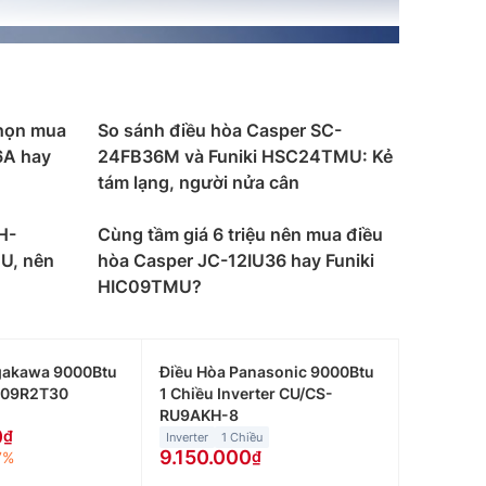
chọn mua
So sánh điều hòa Casper SC-
6A hay
24FB36M và Funiki HSC24TMU: Kẻ
tám lạng, người nửa cân
H-
Cùng tầm giá 6 triệu nên mua điều
U, nên
hòa Casper JC-12IU36 hay Funiki
HIC09TMU?
gakawa 9000Btu
Điều Hòa Panasonic 9000Btu
C09R2T30
1 Chiều Inverter CU/CS-
RU9AKH-8
0
Inverter
1 Chiều
9.150.000
7%