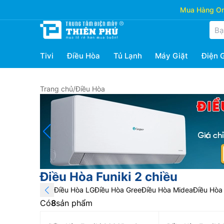
Mua Hàng Onl
Tivi
Điều Hòa
Tủ Lạnh
Máy Giặt
Điện 
Trang chủ
/
Điều Hòa
Điều Hòa Funiki 2 chiều
Điều Hòa LG
Điều Hòa Gree
Điều Hòa Midea
Điều Hòa 
Có
8
sản phẩm