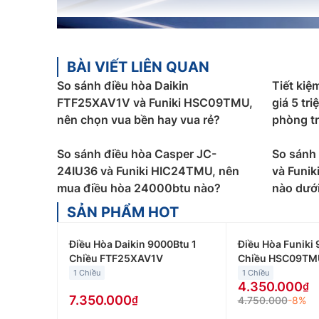
BÀI VIẾT LIÊN QUAN
So sánh điều hòa Daikin
Tiết kiệ
FTF25XAV1V và Funiki HSC09TMU,
giá 5 tr
nên chọn vua bền hay vua rẻ?
phòng t
So sánh điều hòa Casper JC-
So sánh
24IU36 và Funiki HIC24TMU, nên
và Funi
mua điều hòa 24000btu nào?
nào dưới
SẢN PHẨM HOT
Điều Hòa Daikin 9000Btu 1
Điều Hòa Funiki 
Chiều FTF25XAV1V
Chiều HSC09TM
1 Chiều
1 Chiều
4.350.000
7.350.000
4.750.000
-8%