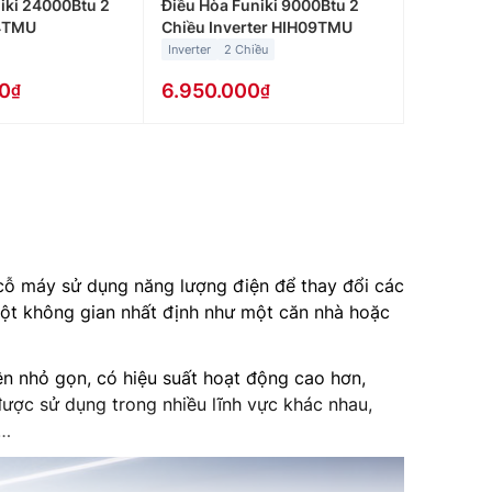
iki 24000Btu 2
Điều Hòa Funiki 9000Btu 2
4TMU
Chiều Inverter HIH09TMU
Inverter
2 Chiều
0
6.950.000
c cỗ máy sử dụng năng lượng điện để thay đổi các
một không gian nhất định như một căn nhà hoặc
ên nhỏ gọn, có hiệu suất hoạt động cao hơn,
được sử dụng trong nhiều lĩnh vực khác nhau,
í…