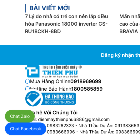
BÀI VIẾT MỚI
7 Lý do nhà có trẻ con nên lắp điều
Mãn nhã
hòa Panasonic 18000 inverter CS-
cao của 
RU18CKH-8BD
BRAVIA 
Đăng ký nhận th
Mua Hàng Online:
0918969699
Hotline Bảo Hành:
1800585859
Hướng dẫn chọn điều hòa, máy lạnh p
Liên hệ Với Chúng Tôi
Chat Zalo
Chọn mua điều hòa theo diện tích phòng
Email:
dienmaythienphu6886@gmail.com
Bán Buôn:
0983262323
- Nhà Thầu Dự Án:
091383663
Chat Facebook
Người dùng nên căn cứ vào nhu cầu sử dụng để l
Bán Buôn:
0983666996
- Nhà Thầu Dự Án:
09836669
bạn ở miền Nam, nhiệt độ thường không xuống qu