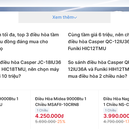
Xem thêm
m tối đa, top 3 điều hòa tầm
Cùng tầm giá 6 triệu, nên 
iệu đồng đáng mua cho
điều hòa Casper QC-12IU3
rọ
Funiki HIC12TMU
 điều hòa Casper JC-18IU36
So sánh điều hòa Casper Q
ki HIC18TMU, nên chọn máy
12IU36A và Funiki HIH12TM
 10 triệu?
mua điều hòa 2 chiều nào?
9000Btu 1
Điều Hòa Midea 9000Btu 1
Điều Hòa Na
U
Chiều MSAFII-10CRN8
1 Chiều NS-
1 Chiều
1 Chiều
4.250.000
3.990.00
5.690.000
-25%
4.790.000
-1