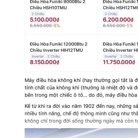
Điều Hòa Funiki 9000Btu 2
Điều Hòa Funiki
Chiều HSH10TMU
Chiều HSH12TM
2 Chiều
2 Chiều
5.100.000
6.200.000
5.550.000
-8%
6.550.000
-5%
Điều Hòa Funiki 12000Btu 2
Điều Hòa Funiki
Chiều Inverter HIH12TMU
Chiều Inverter 
Inverter
2 Chiều
Inverter
2 Chiều
8.150.000
11.750.000
Máy điều hòa không khí (hay thường gọi tắt là đ
tính chất của không khí (thường là nhiệt độ v
bên trong một chiếc ô tô… do đó, máy điều hòa 
Kể từ khi ra đời vào năm 1902 đến nay, những s
nhiều tính năng, chế độ thông minh cũng như thâ
không chỉ trong đời sống thường ngày mà còn tron