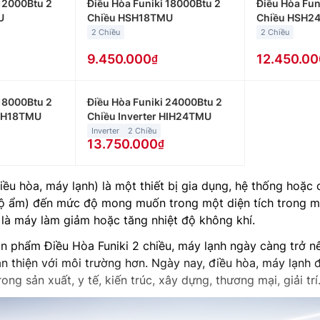
 12000Btu 2
Điều Hòa Funiki 18000Btu 2
Điều Hòa Fun
U
Chiều HSH18TMU
Chiều HSH2
2 Chiều
2 Chiều
9.450.000
12.450.00
 18000Btu 2
Điều Hòa Funiki 24000Btu 2
HIH18TMU
Chiều Inverter HIH24TMU
Inverter
2 Chiều
13.750.000
iều hòa, máy lạnh) là một thiết bị gia dụng, hệ thống hoặ
à độ ẩm) đến mức độ mong muốn trong một diện tích trong 
là máy làm giảm hoặc tăng nhiệt độ không khí.
ản phẩm Điều Hòa Funiki 2 chiều, máy lạnh ngày càng trở n
n thiện với môi trường hơn. Ngày nay, điều hòa, máy lạnh 
g sản xuất, y tế, kiến trúc, xây dựng, thương mại, giải tr