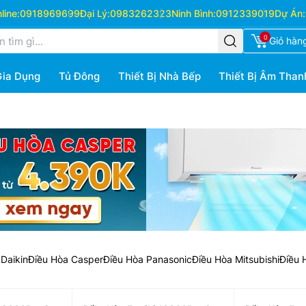
ine:
0918969699
Đại Lý:
0983262323
Ninh Bình:
0912339019
Dự Án:
0
Giỏ hàn
Gia Dụng
Tủ Đông
Thiết Bị Nhà Bếp
Thiết Bị Âm Than
Daikin
Điều Hòa Casper
Điều Hòa Panasonic
Điều Hòa Mitsubishi
Điều 