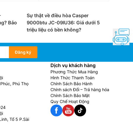
-
Sự thật về điều hòa Casper
ng? Bảo
9000btu JC-09IU36: Giá dưới 5
triệu liệu có bền không?
Đăng ký
Dịch vụ khách hàng
Phương Thức Mua Hàng
ội
Hình Thức Thanh Toán
Phúc, Phú Thọ
Chính Sách Bảo Hành
Chính sách Đổi – Trả hàng hóa
Chính Sách Bảo Mật
Quy Chế Hoạt Động
024
ội
inh, Tổ 5 P.Sài
 hay cần có cả chế độ làm lạnh và sưởi ấm. Nếu
nh tủ đứng. Còn nếu bạn sống ở miền Bắc hay các