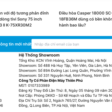
n với độ tương phản đỉnh
Điều hòa Casper 18000 SC
dòng tivi Sony 75 inch
18FB36M dùng có bền khô
3 II K-75XR30M2
hành bao lâu?
ông tin mới nhất
Hệ Thống Showroom
Tổng Kho: KCN Vĩnh Hoàng, Quận Hoàng Mai, Hà Nội
Showroom: Số 488 Hà Huy Tập, Yên Viên, Gia Lâm, Hà N
Showroom: Số 89A Đường Lạc Long Quân, Phường Vĩnh 
Showroom: Số 331 Nguyễn Huệ, Ninh Phong, Ninh Bình
Công Ty Cổ Phần Điện Máy Thiên Phú
hù hợp với nhu cầu sử dụng
MST: 0107333989
Đăng Ký Thay Đổi Lần Thứ: 8, Ngày 05 tháng 09 năm 2
Nơi Cấp: Phòng DKKD - Sở Kế Hoạch và Đầu Tư TP Hà N
3
Địa Chỉ Trụ Sở: Số 2, Ngách 765/27, Đường Nguyễn Văn L
ựa chọn loại điều hòa, máy lạnh chỉ cần khả năng làm lạnh
96
Đồng, Q.Long Biên, TP.Hà Nội, Việt Nam
á thấp, hãy ưu tiên các loại điều hòa 1 chiều hay máy lạ