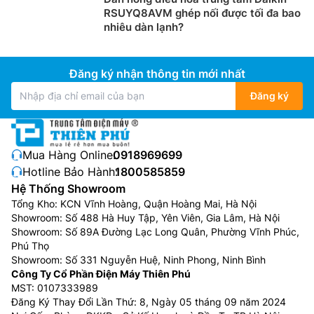
Điều Hòa Cây Mitsubishi 45.000 - 50.000btu bán ra
RSUYQ8AVM ghép nối được tối đa bao
đều mới 100% được bảo hành chính hãng và theo tiêu
nhiêu dàn lạnh?
chuẩn nhà sản xuất.
Khi mua Điều Hòa Cây Mitsubishi 45.000 -
Đăng ký nhận thông tin mới nhất
50.000btu tại dienmaythienphu.vn Khách hàng
Đăng ký
không chỉ sắm được sản phẩm với giá tốt nhất thị
trường , chất lượng chính hãng, chất lượng đảm
bảo mà còn nhận được rất nhiều chính sách ưu đãi
cho khác:
Mua Hàng Online:
0918969699
Cam kết Giá Điều Hòa Cây Mitsubishi 45.000 -
Hotline Bảo Hành:
1800585859
50.000btu tốt nhất thị trường với 100% sản phẩm
Hệ Thống Showroom
chính hãng
Tổng Kho: KCN Vĩnh Hoàng, Quận Hoàng Mai, Hà Nội
Showroom: Số 488 Hà Huy Tập, Yên Viên, Gia Lâm, Hà Nội
Thanh toán khi mua Điều Hòa Cây Mitsubishi
Showroom: Số 89A Đường Lạc Long Quân, Phường Vĩnh Phúc,
45.000 - 50.000btu thuận tiện, bằng tiền mặt, Sec
Phú Thọ
hoặc chuyển khoản
Showroom: Số 331 Nguyễn Huệ, Ninh Phong, Ninh Bình
Để được tư vấn miễn phí, hỗ trợ kỹ thuật, hướng
Công Ty Cổ Phần Điện Máy Thiên Phú
dẫn sử dụng quý khách hàng vui lòng liên hệ:
MST: 0107333989
Đăng Ký Thay Đổi Lần Thứ: 8, Ngày 05 tháng 09 năm 2024
0983666996