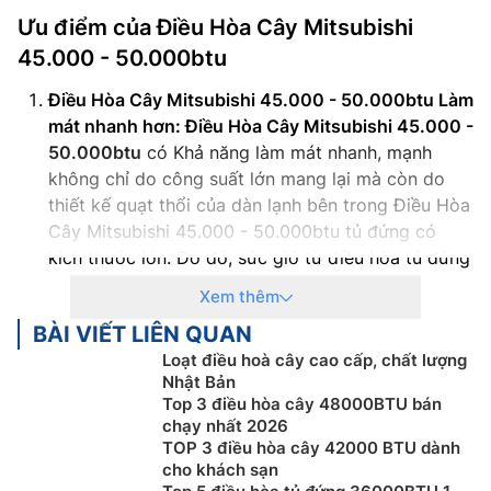
Ưu điểm của
Điều Hòa Cây Mitsubishi
45.000 - 50.000btu
Điều Hòa Cây Mitsubishi 45.000 - 50.000btu Làm
mát nhanh hơn: Điều Hòa Cây Mitsubishi 45.000 -
50.000btu
có Khả năng làm mát nhanh, mạnh
không chỉ do công suất lớn mang lại mà còn do
thiết kế quạt thổi của dàn lạnh bên trong Điều Hòa
Cây Mitsubishi 45.000 - 50.000btu tủ đứng có
kích thước lớn. Do đó, sức gió từ điều hòa tủ đứng
thường đều, mạnh, rộng hơn, ổn định và ít bị hư
Xem thêm
hỏng lặt vặt.
BÀI VIẾT LIÊN QUAN
Điều Hòa Cây Mitsubishi 45.000 - 50.000btu
Loạt điều hoà cây cao cấp, chất lượng
Thích hợp cho không gian lớn và đông người:
Do
Nhật Bản
thiết kế lớn, Điều Hòa Cây Mitsubishi 45.000 -
Top 3 điều hòa cây 48000BTU bán
50.000btu có khả năng làm mát phòng có không
chạy nhất 2026
gian lớn hơn so với máy treo tường. Hoạt động ổn
TOP 3 điều hòa cây 42000 BTU dành
định liên tục mà các dòng máy lạnh treo tường
cho khách sạn