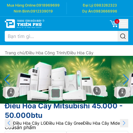
Mua Hàng Online:
0918969699
Đại Lý:
0983262323
Ninh Bình:
0912339019
Dự Án:
0983666996
0
Trang chủ
/
Điều Hòa Công Trình
/
Điều Hòa Cây
Điều Hòa Cây Mitsubishi 45.000 -
50.000btu
Điều Hòa Cây LG
Điều Hòa Cây Gree
Điều Hòa Cây Midea
Điều 
Có
5
sản phẩm