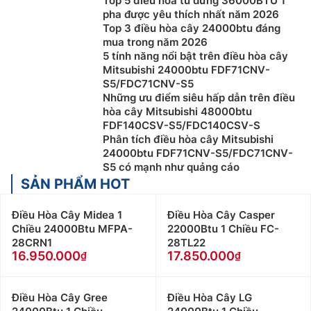
Top 5 điều hòa tủ đứng 36000BTU 1
không làm được. Điều Hòa Cây Mitsubishi 45.000
pha được yêu thích nhất năm 2026
- 50.000btu Chịu được tải cao, thích hợp cho
Top 3 điều hòa cây 24000btu đáng
những nơi đông người. Đồng thời, thổi lưu lượng
mua trong năm 2026
gió đối lưu mạnh hơn so với các loại máy lạnh treo
5 tính năng nổi bật trên điều hòa cây
tường.
Mitsubishi 24000btu FDF71CNV-
S5/FDC71CNV-S5
Điều Hòa Cây Mitsubishi 45.000 - 50.000btu
Những ưu điểm siêu hấp dẫn trên điều
Thích hợp cho không gian lớn và đông người:
Do
hòa cây Mitsubishi 48000btu
thiết kế lớn, Điều Hòa Cây Mitsubishi 45.000 -
FDF140CSV-S5/FDC140CSV-S
50.000btu có khả năng làm mát phòng có không
Phân tích điều hòa cây Mitsubishi
gian lớn hơn so với máy treo tường. Hoạt động ổn
24000btu FDF71CNV-S5/FDC71CNV-
S5 có mạnh như quảng cáo
định liên tục mà các dòng máy lạnh treo tường
SẢN PHẨM HOT
không làm được. Điều Hòa Cây Mitsubishi 45.000
- 50.000btu Chịu được tải cao, thích hợp cho
Điều Hòa Cây Midea 1
Điều Hòa Cây Casper
những nơi đông người. Đồng thời, thổi lưu lượng
Chiều 24000Btu MFPA-
22000Btu 1 Chiều FC-
gió đối lưu mạnh hơn so với các loại máy lạnh treo
28CRN1
28TL22
tường.
16.950.000
17.850.000
Nhược điểm của
Điều Hòa Cây
Mitsubishi 45.000 - 50.000btu
Điều Hòa Cây Gree
Điều Hòa Cây LG