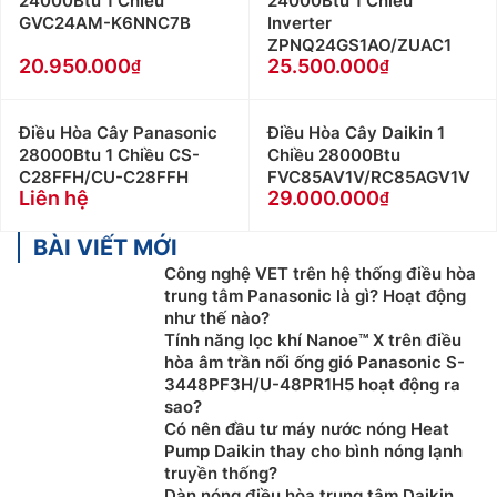
24000Btu 1 Chiều
24000Btu 1 Chiều
Điều Hòa Cây Mitsubishi 45.000 - 50.000btu ồn
GVC24AM-K6NNC7B
Inverter
ZPNQ24GS1AO/ZUAC1
hơn điều hòa treo tường khi hoạt động:
Do có
20.950.000
25.500.000
công xuất lớn và cấu tạo của dàn lạnh nên khi vân
hành điều hòa cây thường có tiếng ồn lớn hơn điều
hòa treo tường.
Điều Hòa Cây Panasonic
Điều Hòa Cây Daikin 1
Giá bán Điều Hòa Cây Mitsubishi 45.000 -
28000Btu 1 Chiều CS-
Chiều 28000Btu
C28FFH/CU-C28FFH
FVC85AV1V/RC85AGV1V
50.000btu cao hơn điều hòa treo tường:
Nếu
Liên hệ
29.000.000
chọn mua 2 dòng điều hòa treo tường và điều hòa
tủ đứng có cùng thông số kỹ thuật thì điều hòa tủ
BÀI VIẾT MỚI
đứng thường có giá bán đắt hơn các dòng điều
Công nghệ VET trên hệ thống điều hòa
hòa treo tường có cùng công suất làm lạnh.
trung tâm Panasonic là gì? Hoạt động
như thế nào?
Mua Điều Hòa Cây Mitsubishi 45.000 -
Tính năng lọc khí Nanoe™ X trên điều
50.000btu ở đâu uy tín? Giá Điều Hòa Cây
hòa âm trần nối ống gió Panasonic S-
3448PF3H/U-48PR1H5 hoạt động ra
Mitsubishi 45.000 - 50.000btu ở đâu rẻ?
sao?
Có nên đầu tư máy nước nóng Heat
Điện Máy Thiên Phú là nhà phân phối của rất nhiều
Pump Daikin thay cho bình nóng lạnh
hãng
điều hòa
lớn trên thị trường, có đội ngũ tư vấn,
truyền thống?
kỹ thuật viên lắp đặt chuyên nghiệp, Các sản phẩm
Dàn nóng điều hòa trung tâm Daikin